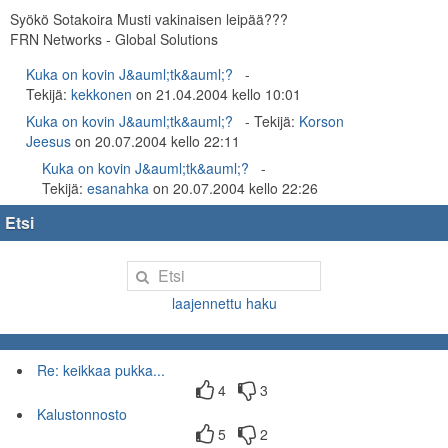
Syökö Sotakoira Musti vakinaisen leipää???
FRN Networks - Global Solutions
Kuka on kovin J&auml;tk&auml;?
Tekijä:
kekkonen
on 21.04.2004 kello 10:01
Kuka on kovin J&auml;tk&auml;?
Tekijä:
Korson
Jeesus
on 20.07.2004 kello 22:11
Kuka on kovin J&auml;tk&auml;?
Tekijä:
esanahka
on 20.07.2004 kello 22:26
Etsi
laajennettu haku
Re: keikkaa pukka...
4
3
Kalustonnosto
5
2