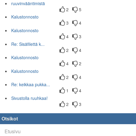
ruuvinvääntimistä
2
5
Kalustonnosto
3
4
Kalustonnosto
4
3
Re: Sisäfilettä k...
2
4
Kalustonnosto
4
2
Kalustonnosto
2
4
Re: keikkaa pukka...
1
4
Sivustolla ruuhkaa!
2
3
Otsikot
Etusivu