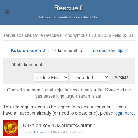
Rescue.fi
Johtavaa tilanteenhallintaa vuodesta 1998
Tervetuloa sivustolle Rescue.fi, Anonymous 07.08.2026 kello 03:31
Kuka on kovin J
|
10 kommentti(a)
|
Luo uusi käyttäjätili
Lähetä kommentti
Virkistä
Oheiset kommentit ovat kirjoittajiensa omaisuutta. Sivusto ei ole
vastuussa kirjoittajien sanomisista.
This site requires you to be logged in to post a comment. If you
have an account already (or need to create one), please
login here
.
Kuka on kovin J&auml;tk&auml;?
Tekijä:
Admin
on 20.04.2004 kello 23:57