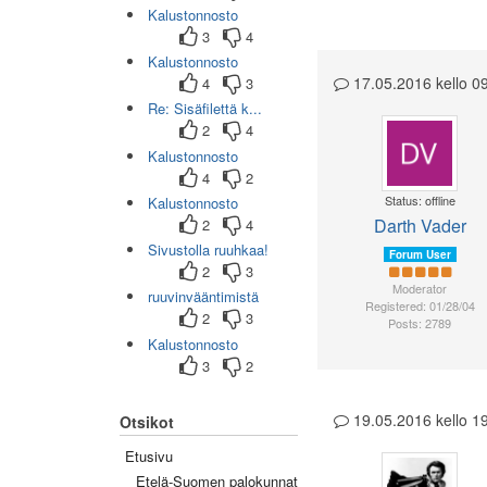
Kalustonnosto
Page navigation
3
4
Kalustonnosto
17.05.2016 kello 
4
3
Re: Sisäfilettä k...
2
4
Kalustonnosto
4
2
Status: offline
Kalustonnosto
Darth Vader
2
4
Sivustolla ruuhkaa!
Forum User
2
3
Moderator
ruuvinvääntimistä
Registered: 01/28/04
2
3
Posts: 2789
Kalustonnosto
3
2
19.05.2016 kello 
Otsikot
Etusivu
Etelä-Suomen palokunnat
(0/45)