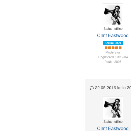
Status: offline
Clint Eastwood
Forum User
Moderator
Registered: 03/12/04
Posts: 2003
22.05.2016 kello 
Status: offline
Clint Eastwood