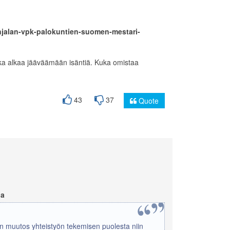
anjalan-vpk-palokuntien-suomen-mestari-
ka alkaa jääväämään isäntiä. Kuka omistaa
43
37
Quote
na
ton muutos yhteistyön tekemisen puolesta niin