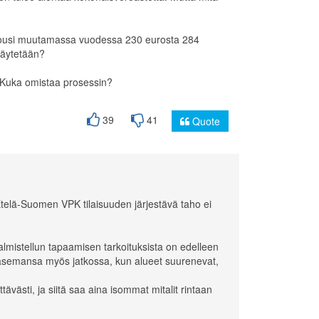
 nousi muutamassa vuodessa 230 eurosta 284
käytetään?
 Kuka omistaa prosessin?
39
41
Quote
n Etelä-Suomen VPK tilaisuuden järjestävä taho ei
valmistellun tapaamisen tarkoituksista on edelleen
 asemansa myös jatkossa, kun alueet suurenevat,
västi, ja siitä saa aina isommat mitalit rintaan