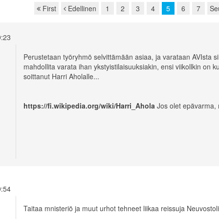
First
Edellinen
1
2
3
4
5
6
7
Se
09:23
Perustetaan työryhmö selvittämään asiaa, ja varataan AVIsta sil
mahdollita varata ihan ykstyistilaisuuksiakin, ensi viikollkin on
soittanut Harri Aholalle...
https://fi.wikipedia.org/wiki/Harri_Ahola
Jos olet epävarma, m
19:54
Taitaa mnisteriö ja muut urhot tehneet liikaa reissuja Neuvostoli