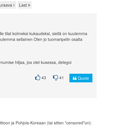
uraava
Last
le tilat kolmeksi kukaudeksi, siellä on kuulemma
 kuulemma sellainen Olen jo tuomaripelin osalta
umise hiljaa, jos olet kusessa, delegoi
43
41
Quote
ittoon ja Pohjois-Koreaan (tai sitten *censored*on):