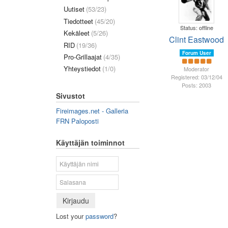
Uutiset
(53/23)
Tiedotteet
(45/20)
Status: offline
Kekäleet
(5/26)
Clint Eastwood
RID
(19/36)
Forum User
Pro-Grillaajat
(4/35)
Yhteystiedot
(1/0)
Moderator
Registered: 03/12/04
Posts: 2003
Sivustot
Fireimages.net - Galleria
FRN Paloposti
Käyttäjän toiminnot
Kirjaudu
Lost your
password
?