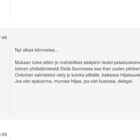
17:48
Nyt alkaa kiinnostaa...
Mukaan tulee sitten jo mahdolliset sisäpiirin tiedot pelastustoi
toimen yhdistämisestä Etelä-Suomessa saa ihan uuden piirteen
Onkohan valmistelut viety jo kuinka pitkälle, kaikessa hiljaisuu
Jos olet epävarma, mumise hiljaa, jos olet kusessa, delegoi
18:09