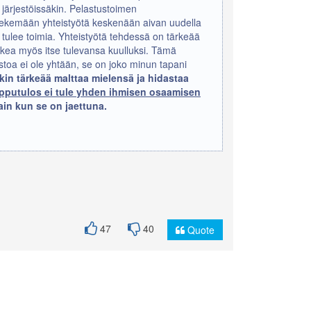
 järjestöissäkin. Pelastustoimen
tekemään yhteistyötä keskenään aivan uudella
 tulee toimia. Yhteistyötä tehdessä on tärkeää
kea myös itse tulevansa kuulluksi. Tämä
toa ei ole yhtään, se on joko minun tapani
in tärkeää malttaa mielensä ja hidastaa
opputulos ei tule yhden ihmisen osaamisen
vain kun se on jaettuna.
47
40
Quote