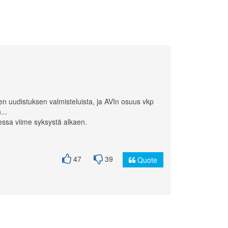
men uudistuksen valmisteluista, ja AVIn osuus vkp
...
dessa viime syksystä alkaen.
47
39
Quote