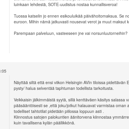
luinkaan lehdestä, SOTE-uudistus nostaa kunnallisveroa!
Tuossa katselin jo ennen esikouluikää päivähoitomaksua. Se
euroon. Mihin nämä jatkuvasti nousevat verot ja muut maksut 
Parempaan palveluun, vasteeseen jne vai norsunluutorneihin?
18:05
Näyttää siltä että ensi viikon Helsingin AVIn tiloissa pidettävä
pysty/ halua selventää taphtuman todellista tarkoitusta.
Veikkaisin jälkimmäistä syytä, sillä kenttäväen käsitys salassa 
pääsääntöisesti se ,että joku/jotkut halauavat varmistaa oman
todelliset tahtotilat pidetään piilossa loppuun asti .
Kiinnostus satojen palokuntien äänitorvena kiinnostaa ymmärrettä
kuin tavallisena kylän päällikkönä.