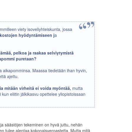
milleen viety isoveliyhteiskunta, jossa
rkostojen hyödyntämiseen j
a
lämää, pelkoa ja raakaa selviytymistä
kapommi puretaan?
kaa aikapomminsa. Maassa tiedetään ihan hyvin,
ttä ajettu.
a mitään virheitä ei voida myöntää,
mutta
 kun eliitin jälkikasvu opettelee yliopistoissaan
a säästöjen tekeminen on hyvä juttu, nehän
den tulee alentaa kokonaisveroastetta. Mutta mitä