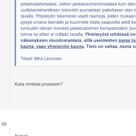
pelastuslaitoksissa, valtion pelastusviranomaisissa kuin alan
uudistamishankkeen toivonkin suorastaan pakottavan alan 
tavalla. Yhteistyön tekeminen vaatii raameja, joiden mukaan
pysyä omana itsenään ja kuunnella toista osapuolta sekä ko
tuntuukin olevan monesti pelastustoimen kompastuskivi; jous
toimia tai sitten ei millään tavalla.
Yhteistyötä tehdessä onk
näkemyksien muodostamista, sillä useimmiten
paras l
kautta, vaan yhteistyön kautta
. Tieto on valtaa, mutta 
Teksti: Mira Leinonen
Kuka omistaa prosessin?
11:26
Aamen...