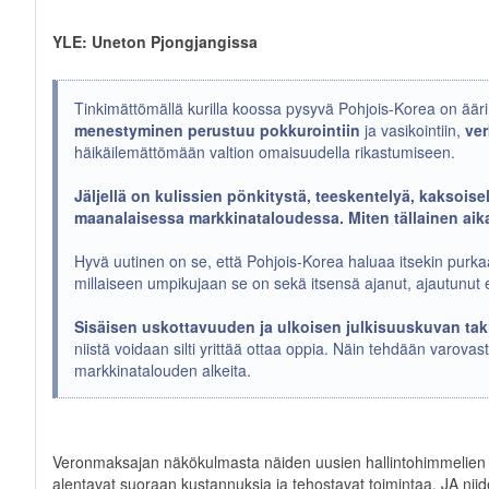
YLE: Uneton Pjongjangissa
Tinkimättömällä kurilla koossa pysyvä Pohjois-Korea on äärim
menestyminen perustuu pokkurointiin
ja vasikointiin,
ve
häikäilemättömään valtion omaisuudella rikastumiseen.
Jäljellä on kulissien pönkitystä, teeskentelyä, kaksoise
maanalaisessa markkinataloudessa. Miten tällainen ai
Hyvä uutinen on se, että Pohjois-Korea haluaa itsekin pur
millaiseen umpikujaan se on sekä itsensä ajanut, ajautunut e
Sisäisen uskottavuuden ja ulkoisen julkisuuskuvan taki
niistä voidaan silti yrittää ottaa oppia. Näin tehdään varovasti
markkinatalouden alkeita.
Veronmaksajan näkökulmasta näiden uusien hallintohimmelien j
alentavat suoraan kustannuksia ja tehostavat toimintaa. JA nii