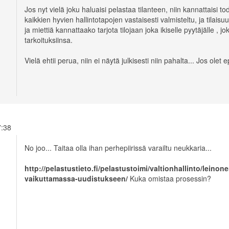
Jos nyt vielä joku haluaisi pelastaa tilanteen, niin kannattaisi t
kaikkien hyvien hallintotapojen vastaisesti valmisteltu, ja tilais
ja miettiä kannattaako tarjota tilojaan joka ikiselle pyytäjälle , 
tarkoituksiinsa.
Vielä ehtii perua, niin ei näytä julkisesti niin pahalta... Jos ol
17:38
No joo... Taitaa olla ihan perhepiirissä varailtu neukkaria...
http://pelastustieto.fi/pelastustoimi/valtionhallinto/leino
vaikuttamassa-uudistukseen/
Kuka omistaa prosessin?