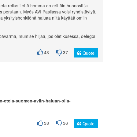
odeta reilusti että homma on erittäin huonosti ja
uus perutaan. Myös AVI Pasilassa voisi ryhdistäytyä,
joka yksityishenkilönä haluaa niitä käyttää omiin
et epävarma, mumise hiljaa, jos olet kusessa, delegoi
43
37
Quote
nen-etela-suomen-aviin-haluan-olla-
38
36
Quote