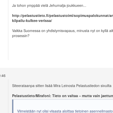
Ja tohon ymppää vielä Jehumalja-joukkueen...
http://pelastustieto.fi/pelastustoimi/sopimuspalokunnat/
kilpailu-kulkee-verissa/
Vaikka Suomessa on yhdistymisvapaus, minusta nyt on kyllä ai
prosessin?
20:46
Siteerataanpa sitten lisää Mira Leinosta Pelastustiedon sivuilta
Pelastustieto/Mirafoni: Tieto on valtaa – mutta vain jaettu
Viimeistään nyt olisi viisasta aloittaa tietoinen asenneilmas