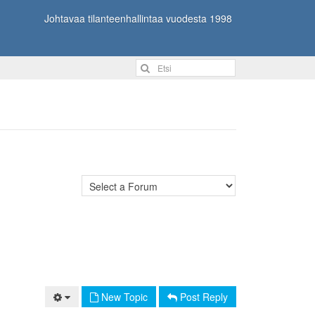
Johtavaa tilanteenhallintaa vuodesta 1998
New Topic
Post Reply