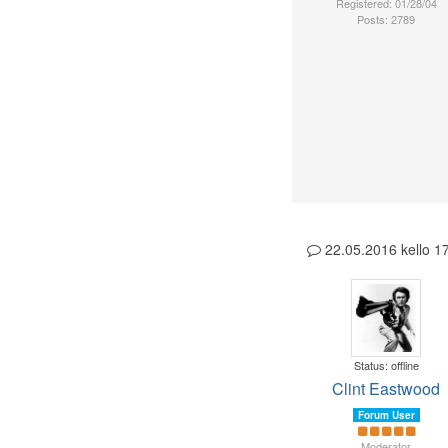
Registered: 01/28/04
Posts: 2789
22.05.2016 kello 
Status: offline
Clint Eastwood
Forum User
Moderator