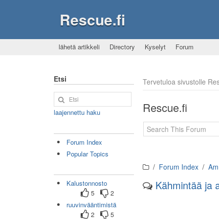
Rescue.fi
lähetä artikkeli
Directory
Kyselyt
Forum
Etsi
Tervetuloa sivustolle R
Rescue.fi
laajennettu haku
Forum Index
Popular Topics
Forum Index
Amm
Kähmintää ja a
Kalustonnosto
5
2
ruuvinvääntimistä
2
5