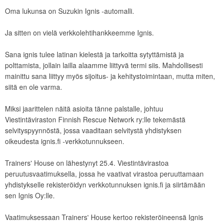
Oma lukunsa on Suzukin Ignis -automalli.
Ja sitten on vielä verkkolehtihankkeemme Ignis.
Sana ignis tulee latinan kielestä ja tarkoitta sytyttämistä ja
polttamista, jollain lailla alaamme liittyvä termi siis. Mahdollisesti
mainittu sana liittyy myös sijoitus- ja kehitystoimintaan, mutta miten,
siitä en ole varma.
Miksi jaarittelen näitä asioita tänne palstalle, johtuu
Viestintäviraston Finnish Rescue Network ry:lle tekemästä
selvityspyynnöstä, jossa vaaditaan selvitystä yhdistyksen
oikeudesta ignis.fi -verkkotunnukseen.
Trainers' House on lähestynyt 25.4. Viestintävirastoa
peruutusvaatimuksella, jossa he vaativat virastoa peruuttamaan
yhdistykselle rekisteröidyn verkkotunnuksen ignis.fi ja siirtämään
sen Ignis Oy:lle.
Vaatimuksessaan Trainers' House kertoo rekisteröineensä Ignis