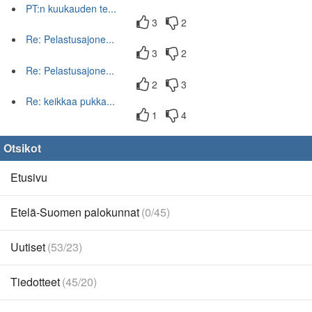
PT:n kuukauden te...
3
2
Re: Pelastusajone...
3
2
Re: Pelastusajone...
2
3
Re: keikkaa pukka...
1
4
Otsikot
Etusivu
Etelä-Suomen palokunnat
(0/45)
Uutiset
(53/23)
Tiedotteet
(45/20)