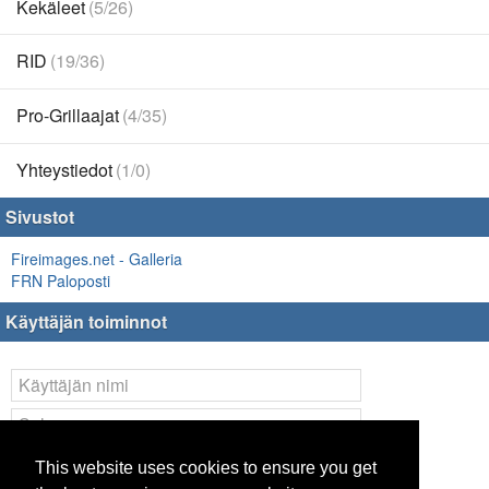
Kekäleet
(5/26)
RID
(19/36)
Pro-Grillaajat
(4/35)
Yhteystiedot
(1/0)
Sivustot
Fireimages.net - Galleria
FRN Paloposti
Käyttäjän toiminnot
Kirjaudu
This website uses cookies to ensure you get