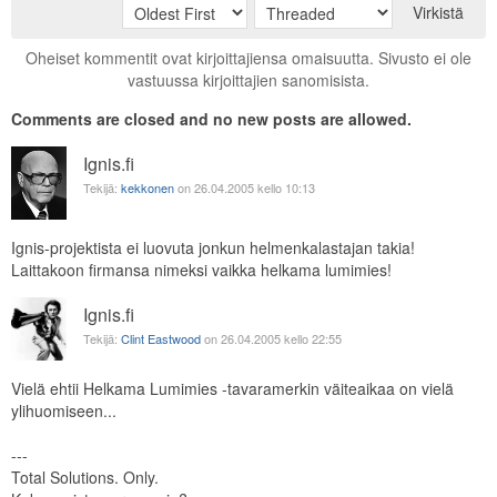
Virkistä
Oheiset kommentit ovat kirjoittajiensa omaisuutta. Sivusto ei ole
vastuussa kirjoittajien sanomisista.
Comments are closed and no new posts are allowed.
Ignis.fi
Tekijä:
kekkonen
on 26.04.2005 kello 10:13
Ignis-projektista ei luovuta jonkun helmenkalastajan takia!
Laittakoon firmansa nimeksi vaikka helkama lumimies!
Ignis.fi
Tekijä:
Clint Eastwood
on 26.04.2005 kello 22:55
Vielä ehtii Helkama Lumimies -tavaramerkin väiteaikaa on vielä
ylihuomiseen...
---
Total Solutions. Only.