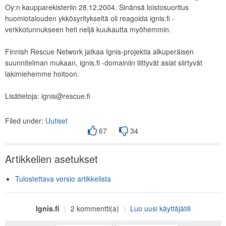
Oy:n kaupparekisteriin 28.12.2004. Sinänsä loistosuoritus
huomiotalouden ykkösyritykseltä oli reagoida ignis.fi -
verkkotunnukseen heti neljä kuukautta myöhemmin.
Finnish Rescue Network jatkaa Ignis-projektia alkuperäisen
suunnitelman mukaan, ignis.fi -domainiin liittyvät asiat siirtyvät
lakimiehemme hoitoon.
Lisätietoja: ignis@rescue.fi
Filed under:
Uutiset
67
34
Artikkelien asetukset
Tulostettava versio artikkelista
Ignis.fi
|
2 kommentti(a)
|
Luo uusi käyttäjätili