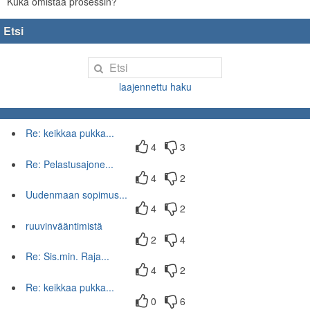
Kuka omistaa prosessin?
Etsi
laajennettu haku
Re: keikkaa pukka...
4
3
Re: Pelastusajone...
4
2
Uudenmaan sopimus...
4
2
ruuvinvääntimistä
2
4
Re: Sis.min. Raja...
4
2
Re: keikkaa pukka...
0
6