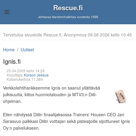
Rescue.fi
Johtavaa tilanteenhallintaa vuodesta 1998
Tervetuloa sivustolle Rescue.fi, Anonymous 09.08.2026 kello 10:45
Home
Uutiset
Ignis.fi
25.04.2005 kello 14:28
Kirjoittaja:
Korson Jeesus
Katselukertoja 11,389
Verkkolehtihankkeemme Ignis on saanut yllättävää
julkisuutta, kiitos huomiotalouden ja MTV3:n Diili-
ohjelman.
Eilen nähdyssä Diilin finaalijaksossa Trainers' Housen CEO Jari
Sarasvuo palkkasi Diilin voittajan sekä pistesijoille sijoittuneet Ignis
Oy:n palvelukseen.