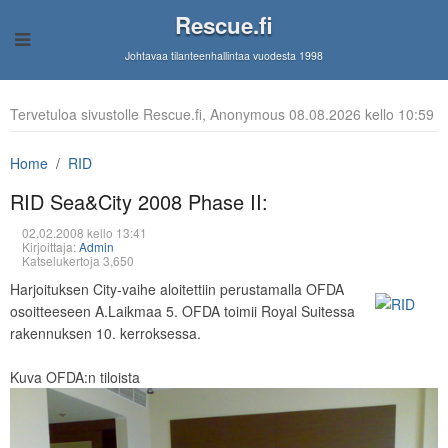
Rescue.fi
Johtavaa tilanteenhallintaa vuodesta 1998
Tervetuloa sivustolle Rescue.fi, Anonymous 08.08.2026 kello 10:59
Home
RID
RID Sea&City 2008 Phase II:
02.02.2008 kello 13:41
Kirjoittaja:
Admin
Katselukertoja 3,650
Harjoituksen City-vaihe aloitettiin perustamalla OFDA
osoitteeseen A.Laikmaa 5. OFDA toimii Royal Suitessa
rakennuksen 10. kerroksessa.
Kuva OFDA:n tiloista