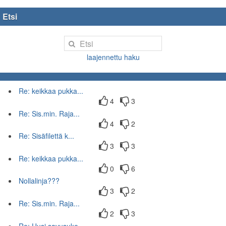
Etsi
laajennettu haku
Re: keikkaa pukka...
4
3
Re: Sis.min. Raja...
4
2
Re: Sisäfilettä k...
3
3
Re: keikkaa pukka...
0
6
Nollalinja???
3
2
Re: Sis.min. Raja...
2
3
Re: Uusi savusuke...