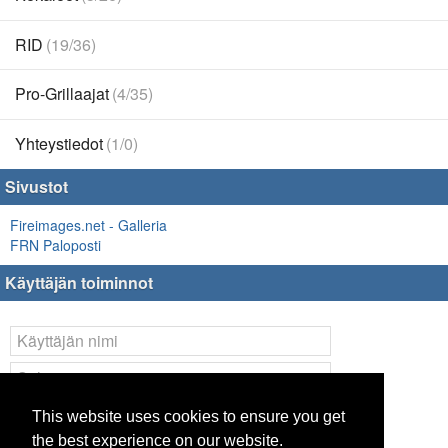
RID
(19/36)
Pro-Grillaajat
(4/35)
Yhteystiedot
(1/0)
Sivustot
Fireimages.net - Galleria
FRN Paloposti
Käyttäjän toiminnot
Kirjaudu
This website uses cookies to ensure you get
the best experience on our website.
Lost your
password
?