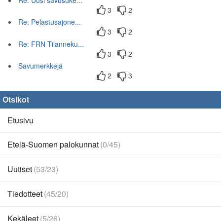
3
2
Re: Pelastusajone...
3
2
Re: FRN Tilanneku...
3
2
Savumerkkejä
2
3
Otsikot
Etusivu
Etelä-Suomen palokunnat
(0/45)
Uutiset
(53/23)
Tiedotteet
(45/20)
Kekäleet
(5/26)