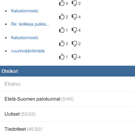
4
2
Kalustonnosto
2
4
Re: keikkaa pukka...
1
4
Kalustonnosto
3
2
ruuvinvääntimistä
1
4
Otsikot
Etusivu
Etelä-Suomen palokunnat
(0/45)
Uutiset
(53/23)
Tiedotteet
(45/20)