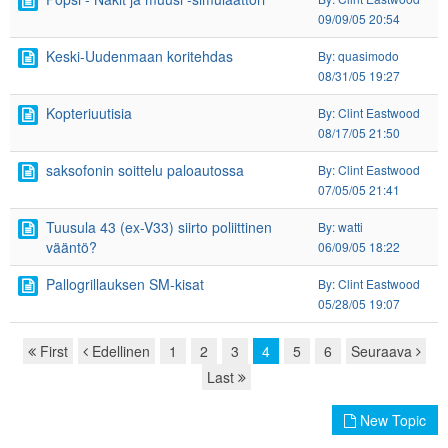
09/09/05 20:54
Keski-Uudenmaan koritehdas
By: quasimodo
08/31/05 19:27
Kopteriuutisia
By: Clint Eastwood
08/17/05 21:50
saksofonin soittelu paloautossa
By: Clint Eastwood
07/05/05 21:41
Tuusula 43 (ex-V33) siirto poliittinen
By: watti
vääntö?
06/09/05 18:22
Pallogrillauksen SM-kisat
By: Clint Eastwood
05/28/05 19:07
First
Edellinen
1
2
3
4
5
6
Seuraava
Page navigation
Last
New Topic