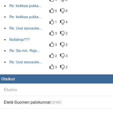
Re: keikkaa pukka...
0
6
Re: keikkaa pukka...
1
4
Re: Uusi savusuke...
3
2
Nollalinja???
3
2
Re: Sis.min. Raja...
2
3
Re: Uusi savusuke...
3
2
Otsikot
Etusivu
Etelä-Suomen palokunnat
(0/45)