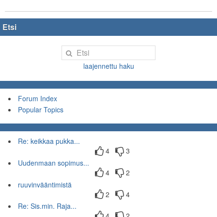
Etsi
laajennettu haku
Forum Index
Popular Topics
Re: keikkaa pukka...
4
3
Uudenmaan sopimus...
4
2
ruuvinvääntimistä
2
4
Re: Sis.min. Raja...
4
2