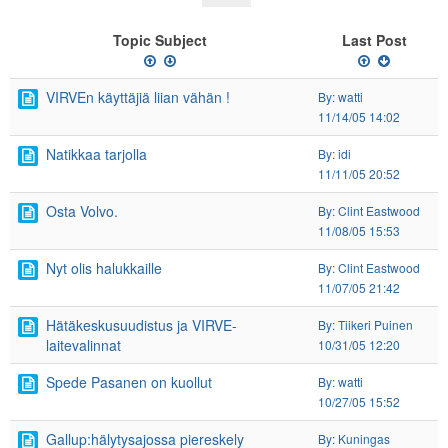
Topic Subject
Last Post
VIRVEn käyttäjiä liian vähän !
By: watti
11/14/05 14:02
Natikkaa tarjolla
By: idi
11/11/05 20:52
Osta Volvo.
By: Clint Eastwood
11/08/05 15:53
Nyt olis halukkaille
By: Clint Eastwood
11/07/05 21:42
Hätäkeskusuudistus ja VIRVE-
By: Tiikeri Puinen
laitevalinnat
10/31/05 12:20
Spede Pasanen on kuollut
By: watti
10/27/05 15:52
Gallup:hälytysajossa piereskely
By: Kuningas