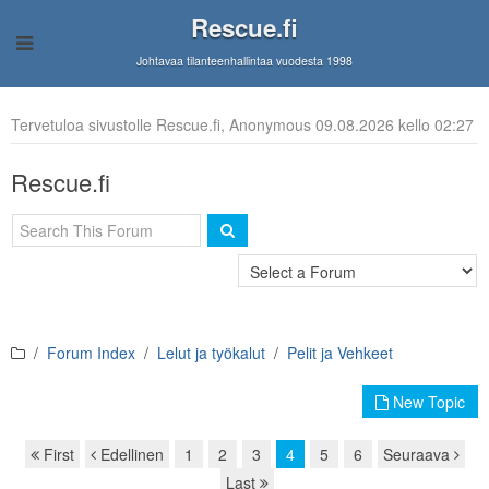
Rescue.fi
Johtavaa tilanteenhallintaa vuodesta 1998
Tervetuloa sivustolle Rescue.fi, Anonymous 09.08.2026 kello 02:27
Rescue.fi
Forum Index
Lelut ja työkalut
Pelit ja Vehkeet
New Topic
First
Edellinen
1
2
3
4
5
6
Seuraava
Page navigation
Last