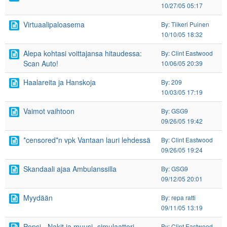
10/27/05 05:17
Virtuaalipaloasema
By: Tiikeri Puinen
10/10/05 18:32
Alepa kohtasi voittajansa hitaudessa:
By: Clint Eastwood
Scan Auto!
10/06/05 20:39
Haalareita ja Hanskoja
By: 209
10/03/05 17:19
Vaimot vaihtoon
By: GSG9
09/26/05 19:42
*censored*n vpk Vantaan lauri lehdessä
By: Clint Eastwood
09/26/05 19:24
Skandaali ajaa Ambulanssilla
By: GSG9
09/12/05 20:01
Myydään
By: repa ratti
09/11/05 13:19
Popsi - Nakit ja muusi -simulaattori
By: Clint Eastwood