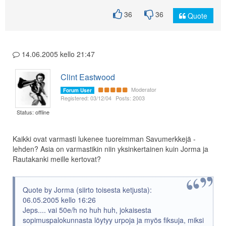
36
36
Quote
14.06.2005 kello 21:47
Clint Eastwood
Moderator
Forum User
Registered: 03/12/04
Posts: 2003
Status: offline
Kaikki ovat varmasti lukenee tuoreimman Savumerkkejä -
lehden? Asia on varmastikin niin yksinkertainen kuin Jorma ja
Rautakanki meille kertovat?
Quote by Jorma (siirto toisesta ketjusta):
06.05.2005 kello 16:26
Jeps.... vai 50e/h no huh huh, jokaisesta
sopimuspalokunnasta löytyy urpoja ja myös fiksuja, miksi