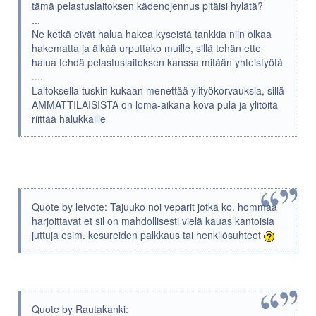
tämä pelastuslaitoksen kädenojennus pitäisi hylätä?
...
Ne ketkä eivät halua hakea kyseistä tankkia niin olkaa
hakematta ja älkää urputtako muille, sillä tehän ette
halua tehdä pelastuslaitoksen kanssa mitään yhteistyötä
....
Laitoksella tuskin kukaan menettää ylityökorvauksia, sillä
AMMATTILAISISTA on loma-aikana kova pula ja ylitöitä
riittää halukkaille
Quote by leivote: Tajuuko noi veparit jotka ko. hommaa
harjoittavat et sil on mahdollisesti vielä kauas kantoisia
juttuja esim. kesureiden palkkaus tai henkilösuhteet
Quote by Rautakanki: