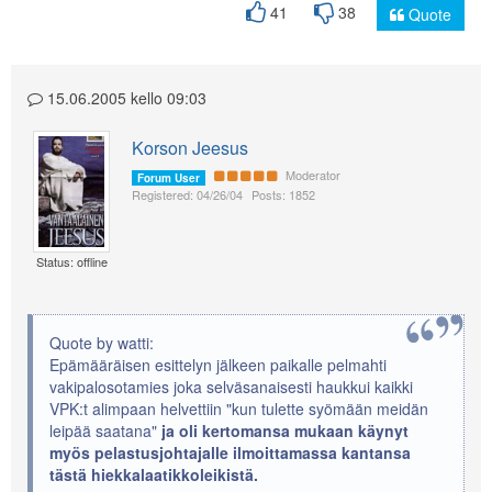
41
38
Quote
15.06.2005 kello 09:03
Korson Jeesus
Moderator
Forum User
Registered: 04/26/04
Posts: 1852
Status: offline
Quote by watti:
Epämääräisen esittelyn jälkeen paikalle pelmahti
vakipalosotamies joka selväsanaisesti haukkui kaikki
VPK:t alimpaan helvettiin "kun tulette syömään meidän
leipää saatana"
ja oli kertomansa mukaan käynyt
myös pelastusjohtajalle ilmoittamassa kantansa
tästä hiekkalaatikkoleikistä.