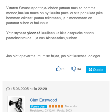
Viitaten Savustuspönttöjä-lehden juttuun näin se homma
menee,kaikkia muita on nyt kuultu paitsi ei sitä porukkaa joka
homman oikeasti joutuu tekemään, ja nimenomaan on
joutunut siihen ei halunnut.
Yhteistyössä
yleensä
kuullaan kaikkia osapuolia ennen
päätöksentekoa,...ja niin Alepassakin,niinhän
Jos olet epävarma, mumise hiljaa, jos olet kusessa, delegoi
39
34
Quote
15.06.2005 kello 22:29
Clint Eastwood
Moderator
Forum User
Registered: 03/12/04
Posts: 2003