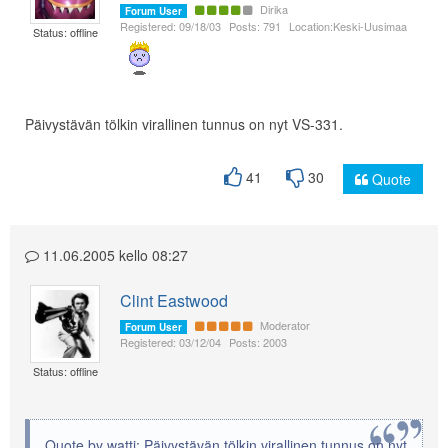
Dirika
Forum User
Registered: 09/18/03
Posts: 791
Location:Keski-Uusimaa
Status: offline
Päivystävän tölkin virallinen tunnus on nyt VS-331.
41
30
Quote
11.06.2005 kello 08:27
Clint Eastwood
Moderator
Forum User
Registered: 03/12/04
Posts: 2003
Status: offline
Quote by watti: Päivystävän tölkin virallinen tunnus on nyt