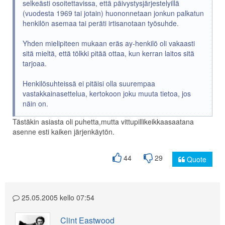
selkeästi osoitettavissa, että päivystysjärjestelyillä
(vuodesta 1969 tai jotain) huononnetaan jonkun palkatun
henkilön asemaa tai peräti irtisanotaan työsuhde.
Yhden mielipiteen mukaan eräs ay-henkilö oli vakaasti
sitä mieltä, että tölkki pitää ottaa, kun kerran laitos sitä
tarjoaa.
Henkilösuhteissä ei pitäisi olla suurempaa
vastakkainasettelua, kertokoon joku muuta tietoa, jos
näin on.
Tästäkin asiasta oli puhetta,mutta vittupillikeikkaasaatana
asenne esti kaiken järjenkäytön.
44
29
Quote
25.05.2005 kello 07:54
Clint Eastwood