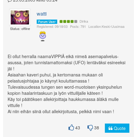
watti
Dirika
Forum User
Registered: 09/18/03
Posts: 791
Location:Keski-Uusimaa
Status: offline
Ei ollut herralla naamaVIPPIÄ eikä nimeä asemapalvelus-
asussa, joten tunnistamattomaksi (UFO) lentäväksi esineeksi
jäi !
Asiaahan kaveri puhui, ja kertomansa mukaan oli
pelastusjohtajaa jo käynyt kouluttamassa !
Tulevaisuudessa tungen sen word-muotoisen yksinpuhelun
kopion haalarintaskuun ja lyön vittuilijalle käteen !
Käy toi päätöksen allekirjoittaja haukkumassa äläkä mulle
vittuile !
Ai niin eihän siinä ollut allekirjoitusta, pelkkä nimi vaan !
43
38
Quote