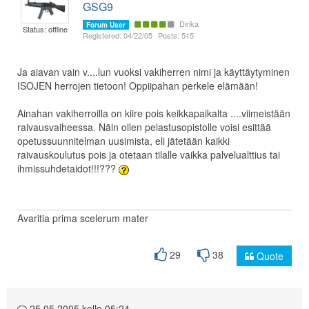
GSG9
Dirika
Forum User
Status: offline
Registered: 04/22/05
Posts: 515
Ja aiavan vain v....lun vuoksi vakiherren nimi ja käyttäytyminen
ISOJEN herrojen tietoon! Oppiipahan perkele elämään!
Ainahan vakiherroilla on kiire pois keikkapaikalta ....viimeistään
raivausvaiheessa. Näin ollen pelastusopistolle voisi esittää
opetussuunnitelman uusimista, eli jätetään kaikki
raivauskoulutus pois ja otetaan tilalle vaikka palvelualttius tai
ihmissuhdetaidot!!!???
Avaritia prima scelerum mater
29
38
Quote
25.05.2005 kello 05:24