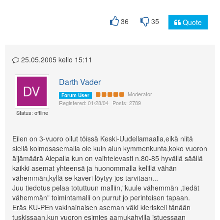
36
35
Quote
25.05.2005 kello 15:11
Darth Vader
Moderator
Forum User
Registered: 01/28/04
Posts: 2789
Status: offline
Eilen on 3-vuoro ollut töissä Keski-Uudellamaalla,eikä niitä
siellä kolmosasemalla ole kuin alun kymmenkunta,koko vuoron
äijämäärä Alepalla kun on vaihtelevasti n.80-85 hyvällä säällä
kaikki asemat yhteensä ja huonommalla kelillä vähän
vähemmän,kyllä se kaveri löytyy jos tarvitaan...
Juu tiedotus pelaa totuttuun malliin,"kuule vähemmän ,tiedät
vähemmän" toimintamalli on purrut jo perinteisen tapaan.
Eräs KU-PEn vakinainaisen aseman väki kieriskeli tänään
tuskissaan,kun vuoron esimies aamukahvilla istuessaan