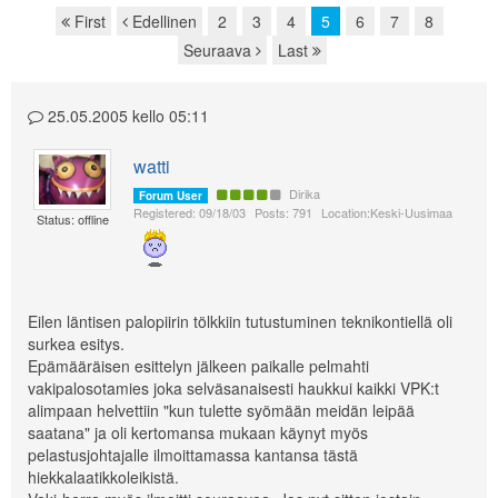
First
Edellinen
2
3
4
5
6
7
8
Page navigation
Seuraava
Last
25.05.2005 kello 05:11
watti
Dirika
Forum User
Registered: 09/18/03
Posts: 791
Location:Keski-Uusimaa
Status: offline
Eilen läntisen palopiirin tölkkiin tutustuminen teknikontiellä oli
surkea esitys.
Epämääräisen esittelyn jälkeen paikalle pelmahti
vakipalosotamies joka selväsanaisesti haukkui kaikki VPK:t
alimpaan helvettiin "kun tulette syömään meidän leipää
saatana" ja oli kertomansa mukaan käynyt myös
pelastusjohtajalle ilmoittamassa kantansa tästä
hiekkalaatikkoleikistä.