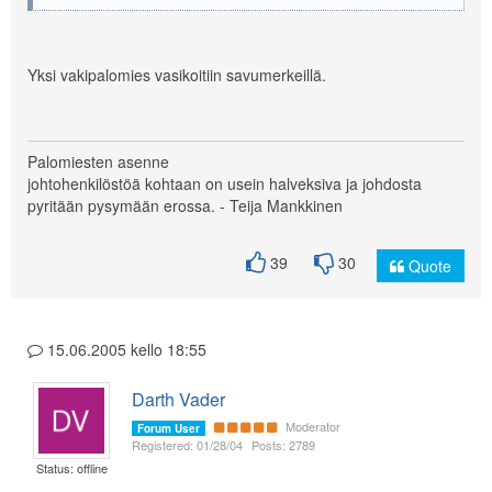
Yksi vakipalomies vasikoitiin savumerkeillä.
Palomiesten asenne
johtohenkilöstöä kohtaan on usein halveksiva ja johdosta
pyritään pysymään erossa. - Teija Mankkinen
39
30
Quote
15.06.2005 kello 18:55
Darth Vader
Moderator
Forum User
Registered: 01/28/04
Posts: 2789
Status: offline