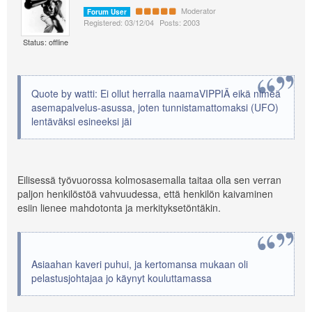
Moderator
Forum User
Registered: 03/12/04
Posts: 2003
Status: offline
Quote by watti: Ei ollut herralla naamaVIPPIÄ eikä nimeä
asemapalvelus-asussa, joten tunnistamattomaksi (UFO)
lentäväksi esineeksi jäi
Eilisessä työvuorossa kolmosasemalla taitaa olla sen verran
paljon henkilöstöä vahvuudessa, että henkilön kaivaminen
esiin lienee mahdotonta ja merkityksetöntäkin.
Asiaahan kaveri puhui, ja kertomansa mukaan oli
pelastusjohtajaa jo käynyt kouluttamassa