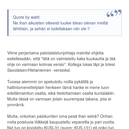
Quote by watti:
Ne ihan aikuisten oikeesti luulee idean olevan meiltä
lähtöisin, ja sehän ei todellakaan niin ole !!
Viime perjantaina palotaistelunjohtaja mainitsi ohjetta
esitellessään, että "tätä on valmisteltu kaks kuukautta ja tää
ohje on varmaan kolmas versio". Kollega lukas läpi ja totesi
Savolaisen/Hietaniemen -versioksi.
Tuossa aiemmin on spekuloitu noilla pykälillä ja
hallintomenettelylain henkeen tämä hanke ei mene tuon
edellämainitun osalta, eikä tiedottamisen osalta kuntalakiin.
Mutta tässä on varmaan jotain suurempaa takana, jota ei
ymmärrä.
Mutta, onkohan palokuntien oma pesä ihan selvä? Onhan
noita poistuvia tölkkejä kaupusteltu vepareilla jo pari vuotta.
Nyt tuo on koodattu KUSI-31 (suom: KUS 131) eli onko tuo