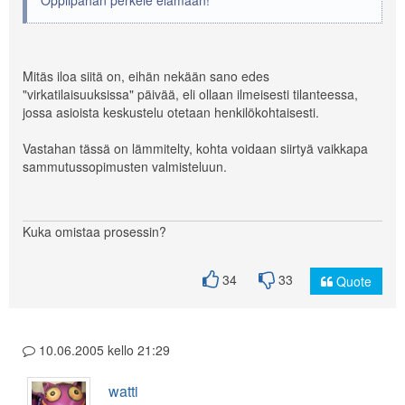
Oppiipahan perkele elämään!
Mitäs iloa siitä on, eihän nekään sano edes
"virkatilaisuuksissa" päivää, eli ollaan ilmeisesti tilanteessa,
jossa asioista keskustelu otetaan henkilökohtaisesti.
Vastahan tässä on lämmitelty, kohta voidaan siirtyä vaikkapa
sammutussopimusten valmisteluun.
Kuka omistaa prosessin?
34
33
Quote
10.06.2005 kello 21:29
watti