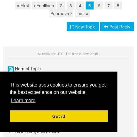
First
Edellinen
2
3
4
5
6
7
8
Page navigation
Seuraava
Last
New Topic
Post Reply
All times are UTC. The time is now 06:45 .
Normal Topic
Sticky Topic
This website uses cookies to ensure you get
Locked Topic
the best experience on our website.
New Post
Learn more
Sticky Topic W/ New Post
Got it!
Locked Topic W/ New Post
View Anonymous Posts