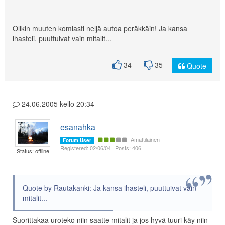
Olikin muuten komiasti neljä autoa peräkkäin! Ja kansa
ihasteli, puuttuivat vain mitalit...
34
35
Quote
24.06.2005 kello 20:34
esanahka
Amattilainen
Forum User
Registered: 02/06/04
Posts: 406
Status: offline
Quote by Rautakanki: Ja kansa ihasteli, puuttuivat vain
mitalit...
Suorittakaa uroteko niin saatte mitalit ja jos hyvä tuuri käy niin