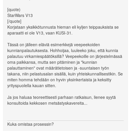
[quote)
StarWars V13
[/quote]
Korjataan yksikkötunnusta hieman eli kyljen teippauksista se
aparaatti ei ole V13, vaan KUSI-31.
Tässä on jälleen eläviä esimerkkejä veepeekoiden
kunnianpalautuksesta. Hohhoijaa, luuleeko joku, että kunnia
palautuu virkamiespäätöksillä? Veepeekoille on järjestelmässä
oma paikkansa, mutta sen pitäminen ja "kunnian
palauttaminen" ovat määrätietoisen ja -suuntaisen työn
takana, niin pelastusalan sisällä, kuin yhteiskunnallisestikin. Se
miten homma tehdään on hyvin yksinkertaista ja keksitty
yrityspuolella kauan sitten.
Ja jos haluaa teoreettisesti parhaan ratkaisun, lienee syytä
konsultoida kekkosen metsästyskavereita...
Kuka omistaa prosessin?