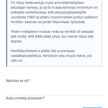
On käyty keskusteluja myös ammattiyhdistyksen
edustajan kanssa, ja ay:tä ei asia kiinnosta ennenkuin on
selkeästi osoitettavissa, että päivystysjärjestelyillä
(vuodesta 1969 tai jotain) huononnetaan jonkun palkatun
henkilön asemaa tai peräti irtisanotaan työsuhde.
Yhden mielipiteen mukaan eräs ay-henkilö oli vakaasti
sitä mieltä, että tölkki pitää ottaa, kun kerran laitos sitä
tarjoaa.
Henkilösuhteissä ei pitäisi olla suurempaa
vastakkainasettelua, kertokoon joku muuta tietoa, jos
näin on.
Näinhän se oli?
Kuka omistaa prosessin?