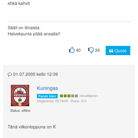
ehkä kahvit
Sääli on ilmaista.
Halveksunta pitää ansaita!!
40
39
Quote
01.07.2005 kello 12:39
Kuningas
Amattilainen
Forum User
Registered: 05/19/05
Posts: 310
Status: offline
Tänä viikonloppuna on K