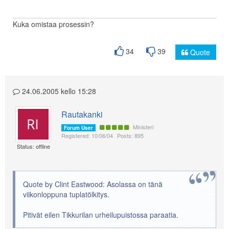
Kuka omistaa prosessin?
34
39
Quote
24.06.2005 kello 15:28
Rautakanki
Ministeri
Forum User
Registered: 10/06/04
Posts: 895
Status: offline
Quote by Clint Eastwood: Asolassa on tänä
viikonloppuna tuplatölkitys.
Pitivät eilen Tikkurilan urheilupuistossa paraatia.