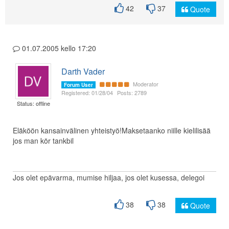
42
37
Quote
01.07.2005 kello 17:20
Darth Vader
Moderator
Forum User
Registered: 01/28/04
Posts: 2789
Status: offline
Eläköön kansainvälinen yhteistyö!Maksetaanko niille kielilisää
jos man kör tankbil
Jos olet epävarma, mumise hiljaa, jos olet kusessa, delegoi
38
38
Quote