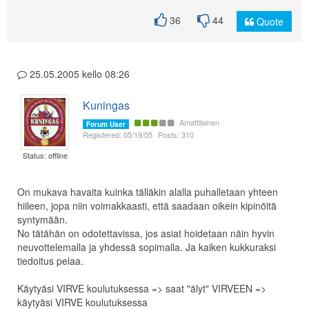
36
44
Quote
25.05.2005 kello 08:26
Kuningas
Amattilainen
Forum User
Registered: 05/19/05
Posts: 310
Status: offline
On mukava havaita kuinka tälläkin alalla puhalletaan yhteen
hiileen, jopa niin voimakkaasti, että saadaan oikein kipinöitä
syntymään.
No tätähän on odotettavissa, jos asiat hoidetaan näin hyvin
neuvottelemalla ja yhdessä sopimalla. Ja kaiken kukkuraksi
tiedoitus pelaa.
Käytyäsi VIRVE koulutuksessa => saat "älyt" VIRVEEN =>
käytyäsi VIRVE koulutuksessa