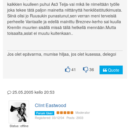
kaikkien kuulleen puhui As3 Teija-vai mikä lie nimeltään työlle
joka tekee tätä paljon mainetta niittänyttä henkilöstötutkimusta.
Siinä olisi jo Ruusukin punastunut,sen verran meni terveisiä
perheelle Vantaalle ja edellä mainittu Breznev-kerho sai kuulla
Kremlin muurien sisällä missä tällä hetkellä mennään.Mutta
toisaalta,asiat ei muutu kuitenkaan..
Jos olet epävarma, mumise hiljaa, jos olet kusessa, delegoi
41
36
Quote
25.05.2005 kello 20:53
Clint Eastwood
Moderator
Forum User
Registered: 03/12/04
Posts: 2003
Status: offline