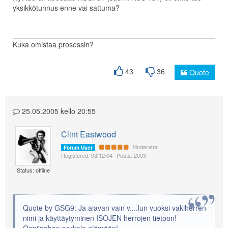
yksikkötunnus enne vai sattuma?
Kuka omistaa prosessin?
43
36
Quote
25.05.2005 kello 20:55
Clint Eastwood
Moderator
Forum User
Registered: 03/12/04
Posts: 2003
Status: offline
Quote by GSG9: Ja aiavan vain v....lun vuoksi vakiherren
nimi ja käyttäytyminen ISOJEN herrojen tietoon!