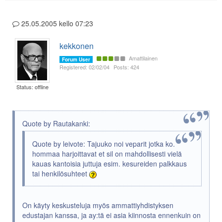
25.05.2005 kello 07:23
kekkonen
Amattilainen
Forum User
Registered: 02/02/04
Posts: 424
Status: offline
Quote by Rautakanki:
Quote by leivote: Tajuuko noi veparit jotka ko.
hommaa harjoittavat et sil on mahdollisesti vielä
kauas kantoisia juttuja esim. kesureiden palkkaus
tai henkilösuhteet
On käyty keskusteluja myös ammattiyhdistyksen
edustajan kanssa, ja ay:tä ei asia kiinnosta ennenkuin on