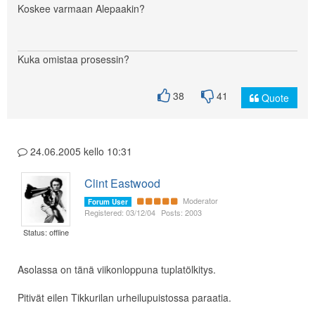
Koskee varmaan Alepaakin?
Kuka omistaa prosessin?
38
41
Quote
24.06.2005 kello 10:31
Clint Eastwood
Moderator
Forum User
Registered: 03/12/04
Posts: 2003
Status: offline
Asolassa on tänä viikonloppuna tuplatölkitys.
Pitivät eilen Tikkurilan urheilupuistossa paraatia.