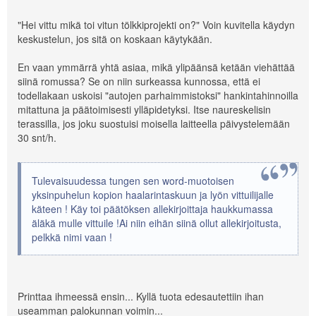
"Hei vittu mikä toi vitun tölkkiprojekti on?" Voin kuvitella käydyn
keskustelun, jos sitä on koskaan käytykään.
En vaan ymmärrä yhtä asiaa, mikä ylipäänsä ketään viehättää
siinä romussa? Se on niin surkeassa kunnossa, että ei
todellakaan uskoisi "autojen parhaimmistoksi" hankintahinnoilla
mitattuna ja päätoimisesti ylläpidetyksi. Itse naureskelisin
terassilla, jos joku suostuisi moisella laitteella päivystelemään
30 snt/h.
Tulevaisuudessa tungen sen word-muotoisen
yksinpuhelun kopion haalarintaskuun ja lyön vittuilijalle
käteen ! Käy toi päätöksen allekirjoittaja haukkumassa
äläkä mulle vittuile !Ai niin eihän siinä ollut allekirjoitusta,
pelkkä nimi vaan !
Printtaa ihmeessä ensin... Kyllä tuota edesautettiin ihan
useamman palokunnan voimin...