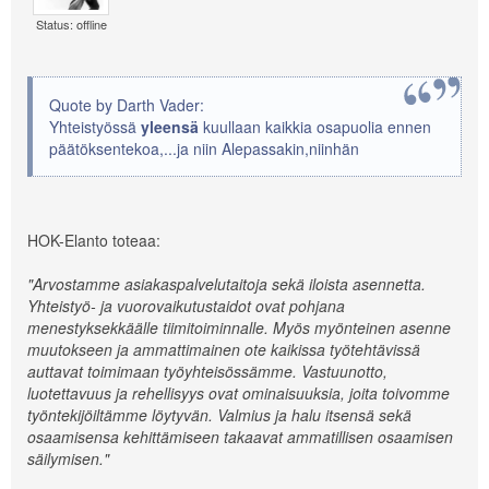
Status: offline
Quote by Darth Vader:
Yhteistyössä
yleensä
kuullaan kaikkia osapuolia ennen
päätöksentekoa,...ja niin Alepassakin,niinhän
HOK-Elanto toteaa:
"Arvostamme asiakaspalvelutaitoja sekä iloista asennetta.
Yhteistyö- ja vuorovaikutustaidot ovat pohjana
menestyksekkäälle tiimitoiminnalle. Myös myönteinen asenne
muutokseen ja ammattimainen ote kaikissa työtehtävissä
auttavat toimimaan työyhteisössämme. Vastuunotto,
luotettavuus ja rehellisyys ovat ominaisuuksia, joita toivomme
työntekijöiltämme löytyvän. Valmius ja halu itsensä sekä
osaamisensa kehittämiseen takaavat ammatillisen osaamisen
säilymisen."