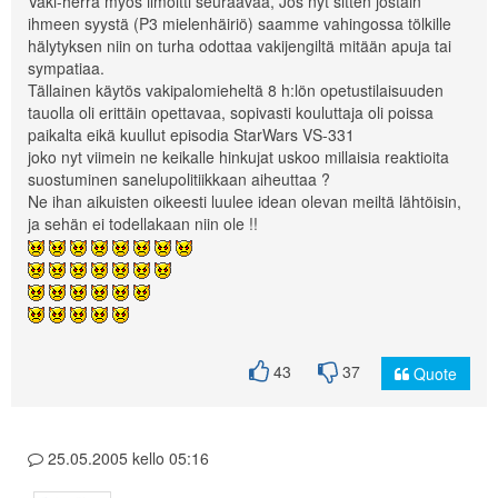
Vaki-herra myös ilmoitti seuraavaa, Jos nyt sitten jostain
ihmeen syystä (P3 mielenhäiriö) saamme vahingossa tölkille
hälytyksen niin on turha odottaa vakijengiltä mitään apuja tai
sympatiaa.
Tällainen käytös vakipalomieheltä 8 h:lön opetustilaisuuden
tauolla oli erittäin opettavaa, sopivasti kouluttaja oli poissa
paikalta eikä kuullut episodia StarWars VS-331
joko nyt viimein ne keikalle hinkujat uskoo millaisia reaktioita
suostuminen sanelupolitiikkaan aiheuttaa ?
Ne ihan aikuisten oikeesti luulee idean olevan meiltä lähtöisin,
ja sehän ei todellakaan niin ole !!
43
37
Quote
25.05.2005 kello 05:16