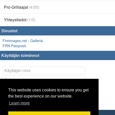
Pro-Grillaajat
(4/35)
Yhteystiedot
(1/0)
Sivustot
Fireimages.net - Galleria
FRN Paloposti
Käyttäjän toiminnot
Kirjaudu
This website uses cookies to ensure you get
the best experience on our website.
Lost your
password
?
Learn more
Remote Login Options