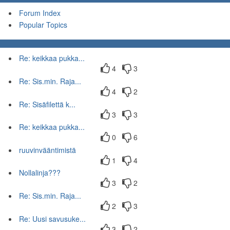
Forum Index
Popular Topics
Re: keikkaa pukka...
4
3
Re: Sis.min. Raja...
4
2
Re: Sisäfilettä k...
3
3
Re: keikkaa pukka...
0
6
ruuvinvääntimistä
1
4
Nollalinja???
3
2
Re: Sis.min. Raja...
2
3
Re: Uusi savusuke...
3
2