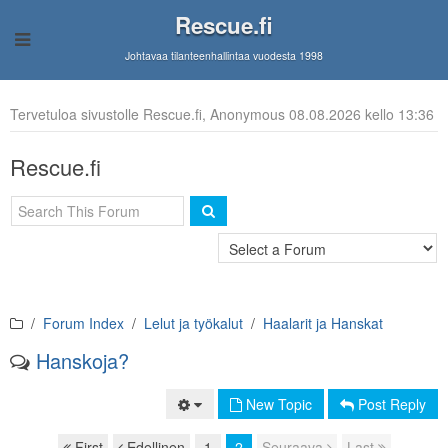
Rescue.fi
Johtavaa tilanteenhallintaa vuodesta 1998
Tervetuloa sivustolle Rescue.fi, Anonymous 08.08.2026 kello 13:36
Rescue.fi
Forum Index
Lelut ja työkalut
Haalarit ja Hanskat
Hanskoja?
New Topic
Post Reply
First
Edellinen
1
2
Seuraava
Last