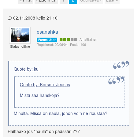
Page navigation
02.11.2008 kello 21:10
esanahka
Amattilainen
Forum User
Registered: 02/06/04
Posts: 406
Status: offline
Quote by: kuli
Quote by: Korson+Jeesus
Mistä saa hanskoja?
Minulta. Missä on naula, johon voin ne ripustaa?
Haittaako jos "naula" on päässäni???