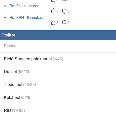
Re: Pelastusajone...
3
2
Re: FRN Tilanneku...
3
2
Otsikot
Etusivu
Etelä-Suomen palokunnat
(0/45)
Uutiset
(53/23)
Tiedotteet
(45/20)
Kekäleet
(5/26)
RID
(19/36)