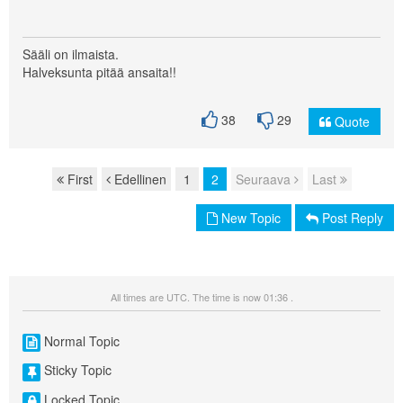
Sääli on ilmaista.
Halveksunta pitää ansaita!!
38
29
Quote
First
Edellinen
1
2
Seuraava
Last
Page navigation
New Topic
Post Reply
All times are UTC. The time is now 01:36 .
Normal Topic
Sticky Topic
Locked Topic