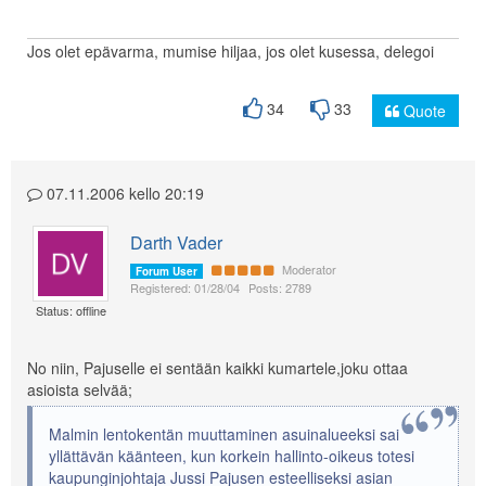
Jos olet epävarma, mumise hiljaa, jos olet kusessa, delegoi
34
33
Quote
07.11.2006 kello 20:19
Darth Vader
Moderator
Forum User
Registered: 01/28/04
Posts: 2789
Status: offline
No niin, Pajuselle ei sentään kaikki kumartele,joku ottaa
asioista selvää;
Malmin lentokentän muuttaminen asuinalueeksi sai
yllättävän käänteen, kun korkein hallinto-oikeus totesi
kaupunginjohtaja Jussi Pajusen esteelliseksi asian