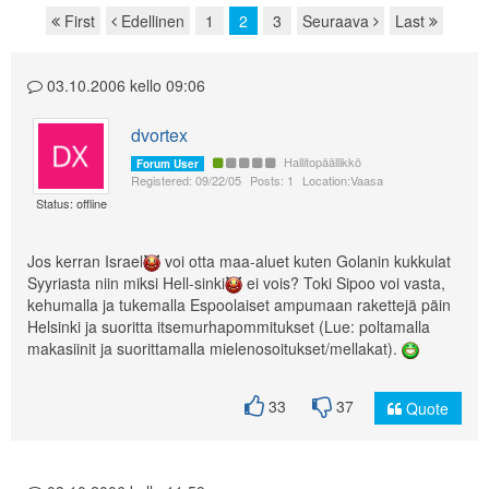
First
Edellinen
1
2
3
Seuraava
Last
Page navigation
03.10.2006 kello 09:06
dvortex
Hallitopäällikkö
Forum User
Registered: 09/22/05
Posts: 1
Location:Vaasa
Status: offline
Jos kerran Israel
voi otta maa-aluet kuten Golanin kukkulat
Syyriasta niin miksi Hell-sinki
ei vois? Toki Sipoo voi vasta,
kehumalla ja tukemalla Espoolaiset ampumaan rakettejä päin
Helsinki ja suoritta itsemurhapommitukset (Lue: poltamalla
makasiinit ja suorittamalla mielenosoitukset/mellakat).
33
37
Quote