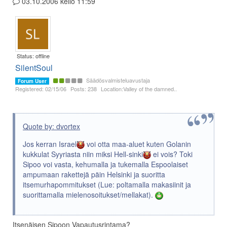
03.10.2006 kello 11:59
Status: offline
SilentSoul
Säädösvalmisteluavustaja
Forum User
Registered: 02/15/06
Posts: 238
Location:Valley of the damned..
Quote by: dvortex
Jos kerran Israel
voi otta maa-aluet kuten Golanin
kukkulat Syyriasta niin miksi Hell-sinki
ei vois? Toki
Sipoo voi vasta, kehumalla ja tukemalla Espoolaiset
ampumaan rakettejä päin Helsinki ja suoritta
itsemurhapommitukset (Lue: poltamalla makasiinit ja
suorittamalla mielenosoitukset/mellakat).
Itsenäisen Sipoon Vapautusrintama?