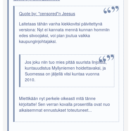
Quote by: *censored*n Jeesus
Laitetaas tähän vanha kiekkovitsi päivitettynä
versiona: Nyt ei kannata mennä kunnan hommiin
edes siivoojaksi, voi pian joutua vaikka
kaupunginjohtajaksi.
Jos joku niin tuo mies pitää suurista linjoista,
kuntauudistus Myllyniemen hoidettavaksi, ja
Suomessa on jäljellä viisi kuntaa vuonna
2010.
Miettikään nyt perkele oikeasti mitä tänne
kirjoitatte! Sen verran kovalla prosentilla ovat nuo
aikaisemmat ennustukset toteutuneet...