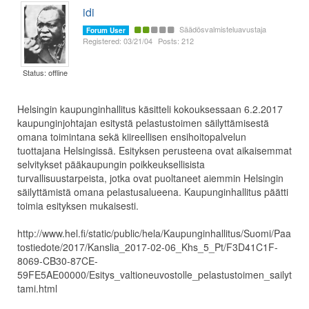
idi
Säädösvalmisteluavustaja
Forum User
Registered: 03/21/04
Posts: 212
Status: offline
​Helsingin kaupunginhallitus käsitteli kokouksessaan 6.2.2017
kaupunginjohtajan esitystä pelastustoimen säilyttämisestä
omana toimintana sekä kiireellisen ensihoitopalvelun
tuottajana Helsingissä. Esityksen perusteena ovat aikaisemmat
selvitykset pääkaupungin poikkeuksellisista
turvallisuustarpeista, jotka ovat puoltaneet aiemmin Helsingin
säilyttämistä omana pelastusalueena. Kaupunginhallitus päätti
toimia esityksen mukaisesti.
http://www.hel.fi/static/public/hela/Kaupunginhallitus/Suomi/Paa
tostiedote/2017/Kanslia_2017-02-06_Khs_5_Pt/F3D41C1F-
8069-CB30-87CE-
59FE5AE00000/Esitys_valtioneuvostolle_pelastustoimen_sailyt
tami.html