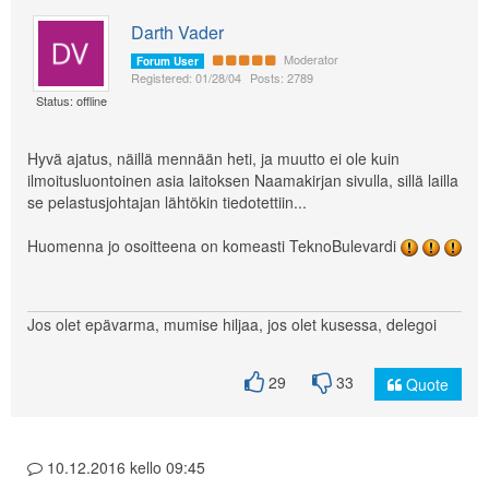
Darth Vader
Moderator
Forum User
Registered: 01/28/04
Posts: 2789
Status: offline
Hyvä ajatus, näillä mennään heti, ja muutto ei ole kuin
ilmoitusluontoinen asia laitoksen Naamakirjan sivulla, sillä lailla
se pelastusjohtajan lähtökin tiedotettiin...
Huomenna jo osoitteena on komeasti TeknoBulevardi
Jos olet epävarma, mumise hiljaa, jos olet kusessa, delegoi
29
33
Quote
10.12.2016 kello 09:45