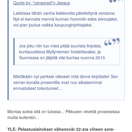
Quote by: *censored*n Jeesus
Laitetaas tähän vanha kiekkovitsi päivitettynä versiona:
Nyt ei kannata mennä kunnan hommiin edes siivoojaksi,
voi pian joutua vaikka kaupunginjohtajaksi.
Jos joku niin tuo mies pitää suurista linjoista,
kuntauudistus Myllyniemen hoidettavaksi, ja
Suomessa on jäljellä viisi kuntaa vuonna 2010.
Miettikään nyt perkele oikeasti mitä tänne kirjoitatte! Sen
verran kovalla prosentilla ovat nuo aikaisemmat
ennustukset toteutuneet...
Montas sotea sitä on tulossa... Pikkusen viivettä prosessissa
mutta kuitenkin...
YLE: Pelastuslaitokset vähenevät 22:sta viiteen sote-