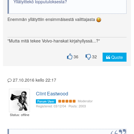
Yllätyittekö lopputuloksesta?
Enemmän yllätyttiin ensimmäisestä valittajasta
"Mutta mitä tekee Volvo-hanskat kirjahyllyssä...?"
36
32
Quote
27.10.2016 kello 22:17
Clint Eastwood
Moderator
Forum User
Registered: 03/12/04
Posts: 2003
Status: offline