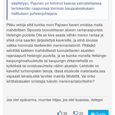
käsittelyyn. Pajunen on toiminut kaavaa valmisteltaessa
lentokentän naapurissa toimivan kauppakeskuksen
hallituksen puheenjohtajana.
Pikku vetoja siitä kuinka moni Pajusen kaveri omistaa maita
mahdollisen Sipoosta luovutettavan alueen rantanaapurista
Helsingin puolella.Olis se kiva saada vähän meren rantaa ja
ehkä oma saarikin järjestettyä kavereille, ja siinä sivussa
vaikka hommata itselleenkin merenrantatontti. Pitäisikö
selvittää kaikkien mahdollisesti luovutettavien alueiden
rajanaapurit Helsingin puolella, ja se kuinka monella Helsingin
kaupunginvaltuutetulla tai kaupungin virkamiehellä on
kytköksiä tai omistussuhteita näihin alueisiin. Lehtiväki on
kaivellut turhempiakin tietoja, tässä etusivulle materiaalia,saa
vapaasti lainata,eikä tarvitse mainita lähdettä. Vai onko
lehtitaloissakin omistajia tuleviin merenrantatontteihin?
Jos olet epävarma, mumise hiljaa, jos olet kusessa, delegoi
36
33
Quote