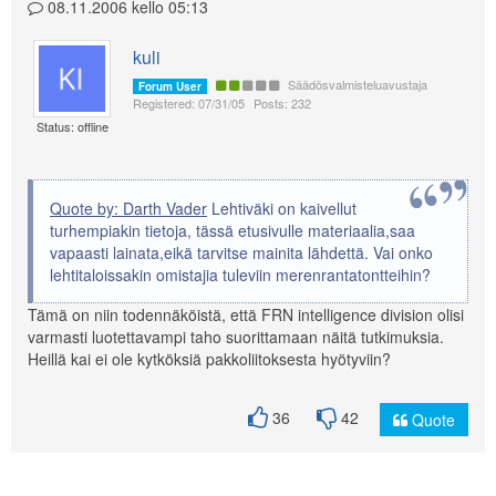
08.11.2006 kello 05:13
kuli
Säädösvalmisteluavustaja
Forum User
Registered: 07/31/05
Posts: 232
Status: offline
Quote by: Darth Vader
Lehtiväki on kaivellut
turhempiakin tietoja, tässä etusivulle materiaalia,saa
vapaasti lainata,eikä tarvitse mainita lähdettä. Vai onko
lehtitaloissakin omistajia tuleviin merenrantatontteihin?
Tämä on niin todennäköistä, että FRN intelligence division olisi
varmasti luotettavampi taho suorittamaan näitä tutkimuksia.
Heillä kai ei ole kytköksiä pakkoliitoksesta hyötyviin?
36
42
Quote