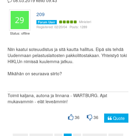
08.03.2019 kello 09:43
209
Ministeri
Forum User
Registered: 02/20/04
Posts: 1289
Status: offline
Niin kaatui soteuudistus ja sitä kautta hallitus. Eipä siis tehdä
Uudenmaan pelastuslaitosten pakkoliitostakaan. Yhteistyö toki
HIKLUn nimissä kuulemma jatkuu.
Mikähän on seuraava siirto?
Toimii kaljana, autona ja linnana - WARTBURG. Ajat
mukavammin - elät leveämmin!
36
36
Quote