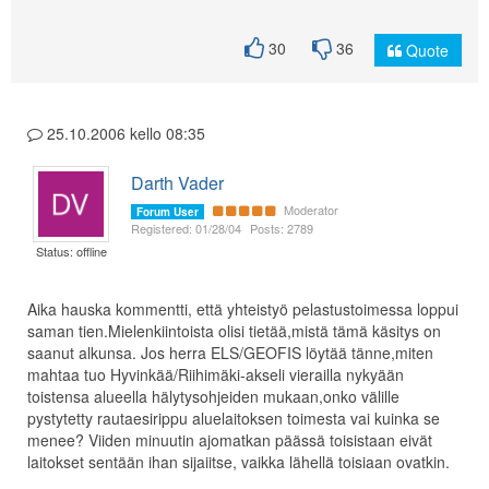
30
36
Quote
25.10.2006 kello 08:35
Darth Vader
Moderator
Forum User
Registered: 01/28/04
Posts: 2789
Status: offline
Aika hauska kommentti, että yhteistyö pelastustoimessa loppui
saman tien.Mielenkiintoista olisi tietää,mistä tämä käsitys on
saanut alkunsa. Jos herra ELS/GEOFIS löytää tänne,miten
mahtaa tuo Hyvinkää/Riihimäki-akseli vierailla nykyään
toistensa alueella hälytysohjeiden mukaan,onko välille
pystytetty rautaesirippu aluelaitoksen toimesta vai kuinka se
menee? Viiden minuutin ajomatkan päässä toisistaan eivät
laitokset sentään ihan sijaiitse, vaikka lähellä toisiaan ovatkin.