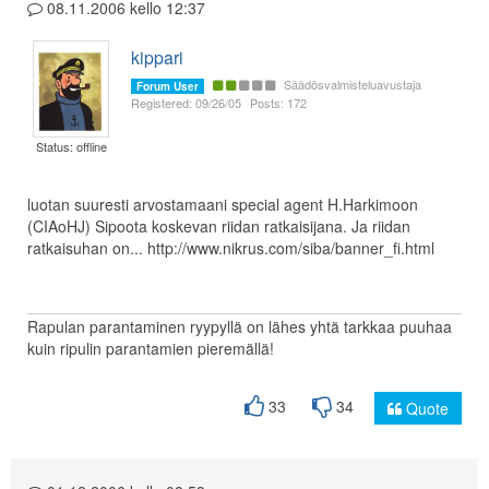
08.11.2006 kello 12:37
kippari
Säädösvalmisteluavustaja
Forum User
Registered: 09/26/05
Posts: 172
Status: offline
luotan suuresti arvostamaani special agent H.Harkimoon
(CIAoHJ) Sipoota koskevan riidan ratkaisijana. Ja riidan
ratkaisuhan on... http://www.nikrus.com/siba/banner_fi.html
Rapulan parantaminen ryypyllä on lähes yhtä tarkkaa puuhaa
kuin ripulin parantamien pieremällä!
33
34
Quote