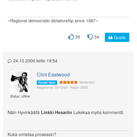
~Regional democratic dictatorship since 1987~
35
34
Quote
24.10.2006 kello 19:54
Clint Eastwood
Moderator
Forum User
Registered: 03/12/04
Posts: 2003
Status: offline
Näin Hyvinkäällä
Linkki Hesariin
Lukekaa myös kommentit.
Kuka omistaa prosessin?