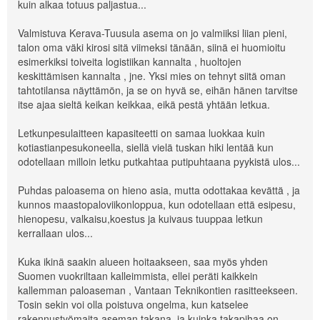
kuin alkaa totuus paljastua...
Valmistuva Kerava-Tuusula asema on jo valmiiksi liian pieni,
talon oma väki kirosi sitä viimeksi tänään, siinä ei huomioitu
esimerkiksi toiveita logistiikan kannalta , huoltojen
keskittämisen kannalta , jne. Yksi mies on tehnyt siitä oman
tahtotilansa näyttämön, ja se on hyvä se, eihän hänen tarvitse
itse ajaa sieltä keikan keikkaa, eikä pestä yhtään letkua.
Letkunpesulaitteen kapasiteetti on samaa luokkaa kuin
kotiastianpesukoneella, siellä vielä tuskan hiki lentää kun
odotellaan milloin letku putkahtaa putipuhtaana pyykistä ulos...
Puhdas paloasema on hieno asia, mutta odottakaa kevättä , ja
kunnos maastopaloviikonloppua, kun odotellaan että esipesu,
hienopesu, valkaisu,koestus ja kuivaus tuuppaa letkun
kerrallaan ulos...
Kuka ikinä saakin alueen hoitaakseen, saa myös yhden
Suomen vuokriltaan kalleimmista, ellei peräti kaikkein
kallemman paloaseman , Vantaan Teknikontien rasitteekseen.
Tosin sekin voi olla poistuva ongelma, kun katselee
rakennustyömaita aseman takana, ja kuinka takapihaa on