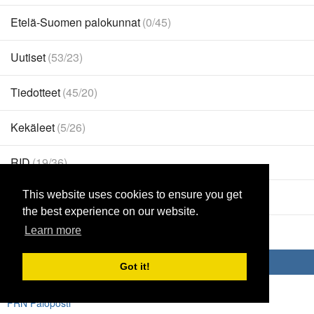
Etelä-Suomen palokunnat
(0/45)
Uutiset
(53/23)
Tiedotteet
(45/20)
Kekäleet
(5/26)
RID
(19/36)
This website uses cookies to ensure you get
Pro-Grillaajat
(4/35)
the best experience on our website.
Yhteystiedot
(1/0)
Learn more
Sivustot
Got it!
Fireimages.net - Galleria
FRN Paloposti