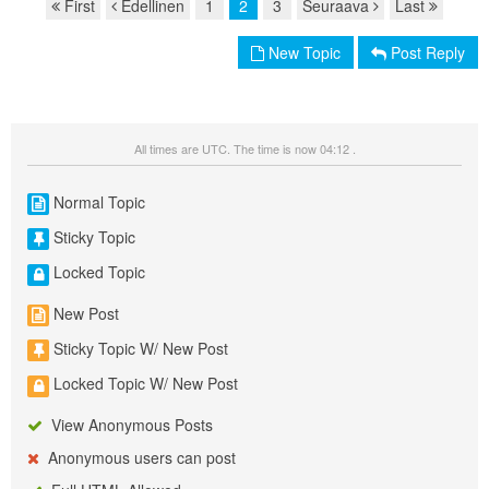
First
Edellinen
1
2
3
Seuraava
Last
Page navigation
New Topic
Post Reply
All times are UTC. The time is now 04:12 .
Normal Topic
Sticky Topic
Locked Topic
New Post
Sticky Topic W/ New Post
Locked Topic W/ New Post
View Anonymous Posts
Anonymous users can post