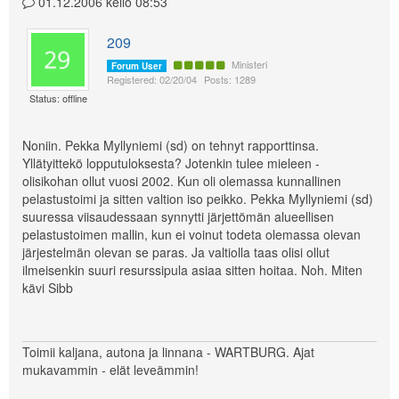
01.12.2006 kello 08:53
209
Ministeri
Forum User
Registered: 02/20/04
Posts: 1289
Status: offline
Noniin. Pekka Myllyniemi (sd) on tehnyt rapporttinsa.
Yllätyittekö lopputuloksesta? Jotenkin tulee mieleen -
olisikohan ollut vuosi 2002. Kun oli olemassa kunnallinen
pelastustoimi ja sitten valtion iso peikko. Pekka Myllyniemi (sd)
suuressa viisaudessaan synnytti järjettömän alueellisen
pelastustoimen mallin, kun ei voinut todeta olemassa olevan
järjestelmän olevan se paras. Ja valtiolla taas olisi ollut
ilmeisenkin suuri resurssipula asiaa sitten hoitaa. Noh. Miten
kävi Sibb
Toimii kaljana, autona ja linnana - WARTBURG. Ajat
mukavammin - elät leveämmin!