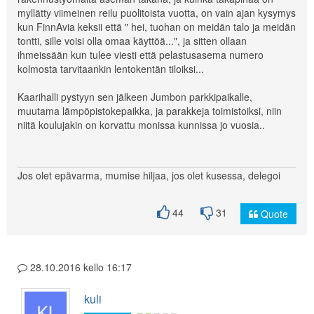
myllätty viimeinen reilu puolitoista vuotta, on vain ajan kysymys
kun FinnAvia keksii että " hei, tuohan on meidän talo ja meidän
tontti, sille voisi olla omaa käyttöä...", ja sitten ollaan
ihmeissään kun tulee viesti että pelastusasema numero
kolmosta tarvitaankin lentokentän tiloiksi...
Kaarihalli pystyyn sen jälkeen Jumbon parkkipaikalle,
muutama lämpöpistokepaikka, ja parakkeja toimistoiksi, niin
niitä koulujakin on korvattu monissa kunnissa jo vuosia..
Jos olet epävarma, mumise hiljaa, jos olet kusessa, delegoi
44
31
Quote
28.10.2016 kello 16:17
kuli