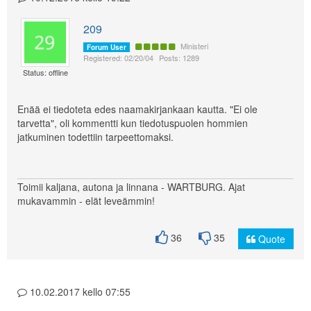
209
Ministeri
Forum User
Registered: 02/20/04
Posts: 1289
Status: offline
Enää ei tiedoteta edes naamakirjankaan kautta. "Ei ole
tarvetta", oli kommentti kun tiedotuspuolen hommien
jatkuminen todettiin tarpeettomaksi.
Toimii kaljana, autona ja linnana - WARTBURG. Ajat
mukavammin - elät leveämmin!
36
35
Quote
10.02.2017 kello 07:55