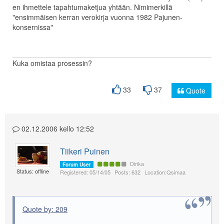
en ihmettele tapahtumaketjua yhtään. Nimimerkillä
"ensimmäisen kerran verokirja vuonna 1982 Pajunen-
konsernissa"
Kuka omistaa prosessin?
33
37
Quote
02.12.2006 kello 12:52
Tiikeri Puinen
Dirika
Forum User
Status: offline
Registered: 05/14/05
Posts: 632
Location:Qsimaa
Quote by: 209