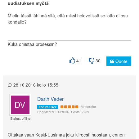
uudistuksen myötä
Mietin tässä lähinnä sitä, että miksi helevetissä se lotto ei osu
kohdalle?
Kuka omistaa prosessin?
41
30
Quote
28.10.2016 kello 15:55
Darth Vader
Moderator
Forum User
Registered: 01/28/04
Posts: 2789
Status: offline
Ottakaa vaan Keski-Uusimaa joku kiireesti huostaan, ennen