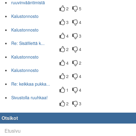
ruuvinvääntimistä
2
5
Kalustonnosto
3
4
Kalustonnosto
4
3
Re: Sisäfilettä k...
2
4
Kalustonnosto
4
2
Kalustonnosto
2
4
Re: keikkaa pukka...
1
4
Sivustolla ruuhkaa!
2
3
Otsikot
Etusivu