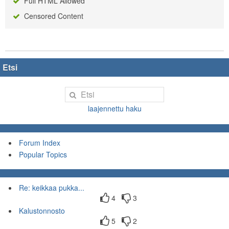
Full HTML Allowed
Censored Content
Etsi
laajennettu haku
Forum Index
Popular Topics
Re: keikkaa pukka...
4
3
Kalustonnosto
5
2