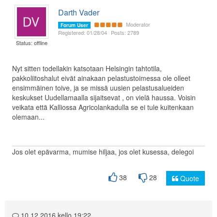
Darth Vader
Moderator
Forum User
Registered: 01/28/04
Posts: 2789
Status: offline
Nyt sitten todellakin katsotaan Helsingin tahtotila,
pakkoliitoshalut eivät ainakaan pelastustoimessa ole olleet
ensimmäinen toive, ja se missä uusien pelastusalueiden
keskukset Uudellamaalla sijaitsevat , on vielä haussa. Voisin
veikata että Kalliossa Agricolankadulla se ei tule kuitenkaan
olemaan...
Jos olet epävarma, mumise hiljaa, jos olet kusessa, delegoi
38
28
Quote
10.12.2016 kello 19:22