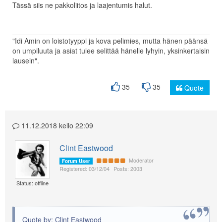
Tässä siis ne pakkoliitos ja laajentumis halut.
"Idi Amin on loistotyyppi ja kova pelimies, mutta hänen päänsä
on umpiluuta ja asiat tulee selittää hänelle lyhyin, yksinkertaisin
lausein".
35
35
Quote
11.12.2018 kello 22:09
Clint Eastwood
Moderator
Forum User
Registered: 03/12/04
Posts: 2003
Status: offline
Quote by: Clint Eastwood