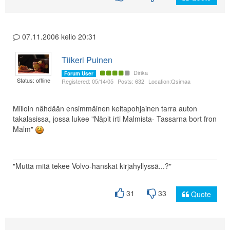
07.11.2006 kello 20:31
Tiikeri Puinen
Dirika
Forum User
Status: offline
Registered: 05/14/05
Posts: 632
Location:Qsimaa
Milloin nähdään ensimmäinen keltapohjainen tarra auton
takalasissa, jossa lukee "Näpit irti Malmista- Tassarna bort fron
Malm"
"Mutta mitä tekee Volvo-hanskat kirjahyllyssä...?"
31
33
Quote