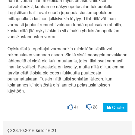
hän toivottaa ihan mielellään myös pelastuslaitoksen
tervetulleeksi, kunhan se näkyy opetusalan tulopuolella.
Logistiikan hallit ovat suuria jopa pelastustemppeleiden
mittapuulla ja lasinen julkisivukin löytyy. Tilat riittävät ihan
varmasti ja pieni remontti voidaan tehdä opetusalan rahoilla,
koska niitä jää nykyisinkin jo yli ainakin yhdeksän opettajan
vuosikustannusten verran.
Opiskelijat ja opettajat varmaankin mielellään sijoittuvat
rakennuksen vanhaan osaan. Sieltä sisäilmaongelmaevakkoon
lähteneitä ei vielä ole kuin muutamia, joten tilat ovat varmasti
ihan kelvolliset. Parakkeja on kyselty, mutta niitä ei kuulemma
tarvita eikä tiloista ole edes niukkuutta puutteesta
puhumattakaan. Tuskin niitä tulisi senkään jälkeen, kun
kolmannes kiinteistöstä olisi annettu pelastuslaitoksen
käyttöön.
41
28
Quote
28.10.2016 kello 16:21