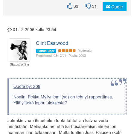
33
31
Quote
01.12.2006 kello 23:54
Clint Eastwood
Moderator
Forum User
Registered: 03/12/04
Posts: 2003
Status: offline
Quote by: 209
Noniin. Pekka Myllyniemi (sd) on tehnyt rapporttinsa.
Yllätyittekö lopputuloksesta?
Jotenkin vaan ihmettelen tuota tahtotilaa kaivaa verta
nenästään. Meinaako ne, että karhusaarelaiset nielee ton
homman ihan tollasenaan. Mutta tuntien Jussi Pajusen (kok)