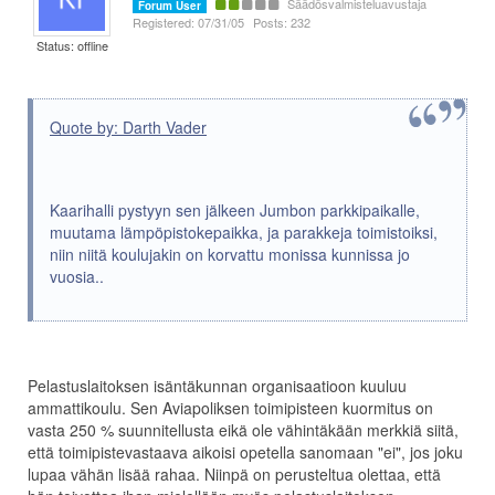
Säädösvalmisteluavustaja
Forum User
Registered: 07/31/05
Posts: 232
Status: offline
Quote by: Darth Vader
Kaarihalli pystyyn sen jälkeen Jumbon parkkipaikalle,
muutama lämpöpistokepaikka, ja parakkeja toimistoiksi,
niin niitä koulujakin on korvattu monissa kunnissa jo
vuosia..
Pelastuslaitoksen isäntäkunnan organisaatioon kuuluu
ammattikoulu. Sen Aviapoliksen toimipisteen kuormitus on
vasta 250 % suunnitellusta eikä ole vähintäkään merkkiä siitä,
että toimipistevastaava aikoisi opetella sanomaan "ei", jos joku
lupaa vähän lisää rahaa. Niinpä on perusteltua olettaa, että