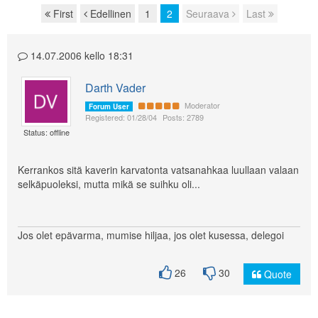
First
Edellinen
1
2
Seuraava
Last
Page navigation
14.07.2006 kello 18:31
Darth Vader
Moderator
Forum User
Registered: 01/28/04
Posts: 2789
Status: offline
Kerrankos sitä kaverin karvatonta vatsanahkaa luullaan valaan
selkäpuoleksi, mutta mikä se suihku oli...
Jos olet epävarma, mumise hiljaa, jos olet kusessa, delegoi
26
30
Quote