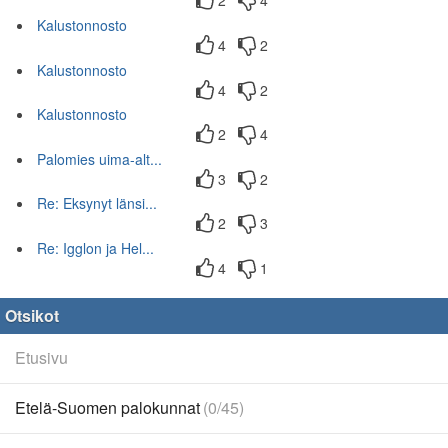
2
4
Kalustonnosto
4
2
Kalustonnosto
4
2
Kalustonnosto
2
4
Palomies uima-alt...
3
2
Re: Eksynyt länsi...
2
3
Re: Igglon ja Hel...
4
1
Otsikot
Etusivu
Etelä-Suomen palokunnat
(0/45)