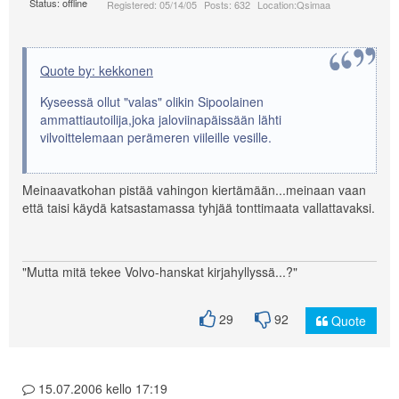
Status: offline
Registered: 05/14/05
Posts: 632
Location:Qsimaa
Quote by: kekkonen
Kyseessä ollut "valas" olikin Sipoolainen
ammattiautoilija,joka jaloviinapäissään lähti
vilvoittelemaan perämeren viileille vesille.
Meinaavatkohan pistää vahingon kiertämään...meinaan vaan
että taisi käydä katsastamassa tyhjää tonttimaata vallattavaksi.
"Mutta mitä tekee Volvo-hanskat kirjahyllyssä...?"
29
92
Quote
15.07.2006 kello 17:19