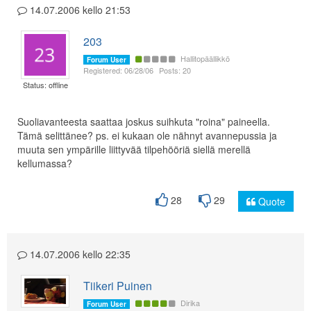
14.07.2006 kello 21:53
203
Hallitopäällikkö
Forum User
Registered: 06/28/06
Posts: 20
Status: offline
Suoliavanteesta saattaa joskus suihkuta "roina" paineella.
Tämä selittänee? ps. ei kukaan ole nähnyt avannepussia ja
muuta sen ympärille liittyvää tilpehööriä siellä merellä
kellumassa?
28
29
Quote
14.07.2006 kello 22:35
Tiikeri Puinen
Dirika
Forum User