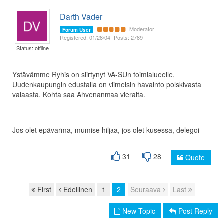
Darth Vader
Moderator
Forum User
Registered: 01/28/04
Posts: 2789
Status: offline
Ystävämme Ryhis on siirtynyt VA-SUn toimialueelle,
Uudenkaupungin edustalla on viimeisin havainto polskivasta
valaasta. Kohta saa Ahvenanmaa vieraita.
Jos olet epävarma, mumise hiljaa, jos olet kusessa, delegoi
31
28
Quote
First
Edellinen
1
2
Seuraava
Last
Page navigation
New Topic
Post Reply