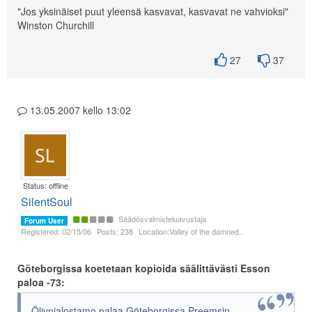
"Jos yksinäiset puut yleensä kasvavat, kasvavat ne vahvioksi"
Winston Churchill
27
37
13.05.2007 kello 13:02
Status: offline
SilentSoul
Säädösvalmisteluavustaja
Forum User
Registered: 02/15/06
Posts: 238
Location:Valley of the damned..
Göteborgissa koetetaan kopioida säälittävästi Esson
paloa -73:
Öljynjalostamo palaa Göteborgissa Preemsin