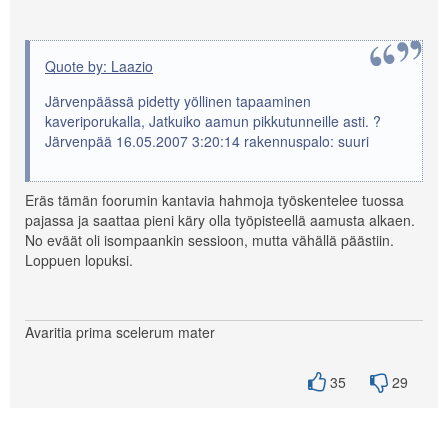
Quote by: Laazio
Järvenpäässä pidetty yöllinen tapaaminen
kaveriporukalla, Jatkuiko aamun pikkutunneille asti. ?
Järvenpää 16.05.2007 3:20:14 rakennuspalo: suuri
Eräs tämän foorumin kantavia hahmoja työskentelee tuossa
pajassa ja saattaa pieni käry olla työpisteellä aamusta alkaen.
No eväät oli isompaankin sessioon, mutta vähällä päästiin.
Loppuen lopuksi.
Avaritia prima scelerum mater
35
29