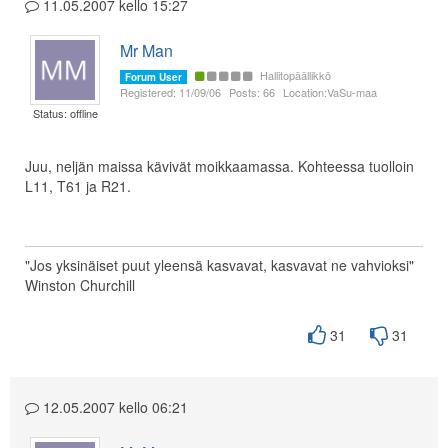
11.05.2007 kello 15:27
Mr Man
Hallitopäällikkö
Forum User
Registered: 11/09/06
Posts: 66
Location:VaSu-maa
Status: offline
Juu, neljän maissa kävivät moikkaamassa. Kohteessa tuolloin
L11, T61 ja R21.
"Jos yksinäiset puut yleensä kasvavat, kasvavat ne vahvioksi"
Winston Churchill
31
31
12.05.2007 kello 06:21