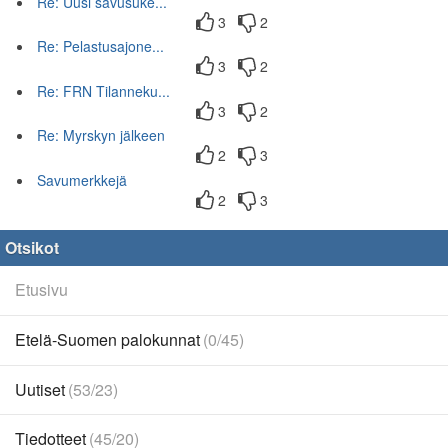
Re: Uusi savusuke...
3
2
Re: Pelastusajone...
3
2
Re: FRN Tilanneku...
3
2
Re: Myrskyn jälkeen
2
3
Savumerkkejä
2
3
Otsikot
Etusivu
Etelä-Suomen palokunnat
(0/45)
Uutiset
(53/23)
Tiedotteet
(45/20)