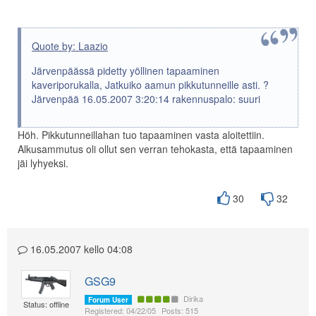
Quote by: Laazio
Järvenpäässä pidetty yöllinen tapaaminen
kaveriporukalla, Jatkuiko aamun pikkutunneille asti. ?
Järvenpää 16.05.2007 3:20:14 rakennuspalo: suuri
Höh. Pikkutunneillahan tuo tapaaminen vasta aloitettiin.
Alkusammutus oli ollut sen verran tehokasta, että tapaaminen
jäi lyhyeksi.
30
32
16.05.2007 kello 04:08
GSG9
Dirika
Forum User
Status: offline
Registered: 04/22/05
Posts: 515