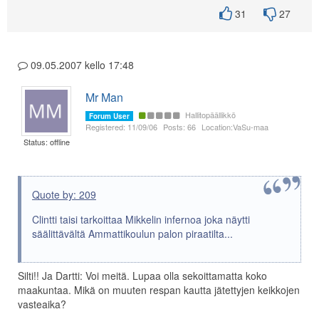
31
27
09.05.2007 kello 17:48
Mr Man
Hallitopäällikkö
Forum User
Registered: 11/09/06
Posts: 66
Location:VaSu-maa
Status: offline
Quote by: 209
Clintti taisi tarkoittaa Mikkelin infernoa joka näytti
säälittävältä Ammattikoulun palon piraatilta...
Silti!! Ja Dartti: Voi meitä. Lupaa olla sekoittamatta koko
maakuntaa. Mikä on muuten respan kautta jätettyjen keikkojen
vasteaika?