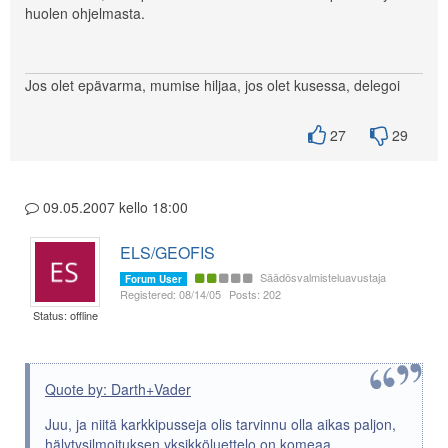
huolen ohjelmasta.
Jos olet epävarma, mumise hiljaa, jos olet kusessa, delegoi
27
29
09.05.2007 kello 18:00
ELS/GEOFIS
Säädösvalmisteluavustaja
Forum User
Registered: 08/14/05
Posts: 202
Status: offline
Quote by: Darth+Vader
Juu, ja niitä karkkipusseja olis tarvinnu olla aikas paljon,
hälytysilmoituksen yksikköluettelo on komeaa