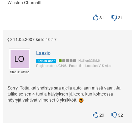
Winston Churchill
31
31
11.05.2007 kello 10:17
Laazio
Hallitopäällikkö
Forum User
Registered: 11/03/06
Posts: 51
Location:V-S Alpe
Status: offline
Sorry. Totta kai yhdistys saa ajella autollaan missä vaan. Ja
tuliko se sen 4 tuntia hälytyksen jälkeen, kun kohteessa
höyryjä vahtivat viimeiset 3 yksikköä.
29
32