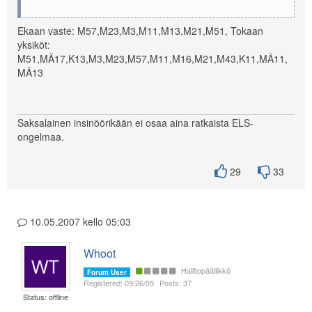
Ekaan vaste: M57,M23,M3,M11,M13,M21,M51, Tokaan
yksiköt:
M51,MÄ17,K13,M3,M23,M57,M11,M16,M21,M43,K11,MÄ11,
MÄ13
Saksalainen insinöörikään ei osaa aina ratkaista ELS-
ongelmaa.
29
33
10.05.2007 kello 05:03
Whoot
Hallitopäällikkö
Forum User
Registered: 09/26/05
Posts: 37
Status: offline