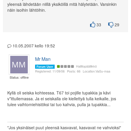
yleensä lähdetään niillä yksiköillä mitä hälytetään. Varsinkin
näin isoihin lähtöihin.
33
29
10.05.2007 kello 19:52
Mr Man
Hallitopäällikkö
Forum User
Registered: 11/09/06
Posts: 66
Location:VaSu-maa
Status: offline
Kyllä oli seiska kohteessa. T67 toi pojille tupakkia ja kävi
v*ittuilemassa. Ja ei seiskalla ole kiellettyä tulla keikalle, jos
tulee vaihtomiehistöksi tai tuo kahvia, pulla ja tupakkia...
"Jos yksinäiset puut yleensä kasvavat, kasvavat ne vahvioksi"