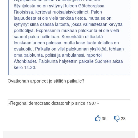
öljynjalostamo on syttynyt tuleen Göteborgissa
Ruotsissa, kertovat ruotsalaisviestimet. Palon
laajuudesta ei ole vielä tarkkaa tietoa, mutta se on
syttynyt siinä osassa laitosta, jossa valmistetaan kevyttä
polttoöljyä. Expressenin mukaan palokunta ei ole vielä
saanut paloa hallintaan. Kenenkään ei tiedetä
loukkaantuneen palossa, mutta koko tuotantolaitos on
evakuoitu. Paikalla on viisi palokunnan yksikköä, tehtaan
oma palokunta, poliisi ja ambulanssi, raportoi
Aftonbladet. Palokunta hälytettiin paikalle Suomen aikaa
kello 14.20.
Ovatkohan arponeet jo säiliön paikalle?
~Regional democratic dictatorship since 1987~
35
28