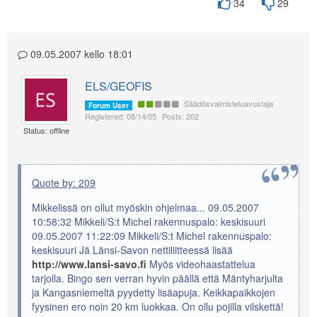
34
29
09.05.2007 kello 18:01
ELS/GEOFIS
Säädösvalmisteluavustaja
Forum User
Registered: 08/14/05
Posts: 202
Status: offline
Quote by: 209
Mikkelissä on ollut myöskin ohjelmaa... 09.05.2007
10:58:32 Mikkeli/S:t Michel rakennuspalo: keskisuuri
09.05.2007 11:22:09 Mikkeli/S:t Michel rakennuspalo:
keskisuuri Jä Länsi-Savon nettiliitteessä lisää
http://www.lansi-savo.fi
Myös videohaastattelua
tarjolla. Bingo sen verran hyvin päällä että Mäntyharjulta
ja Kangasniemeltä pyydetty lisäapuja. Keikkapaikkojen
fyysinen ero noin 20 km luokkaa. On ollu pojilla vilskettä!