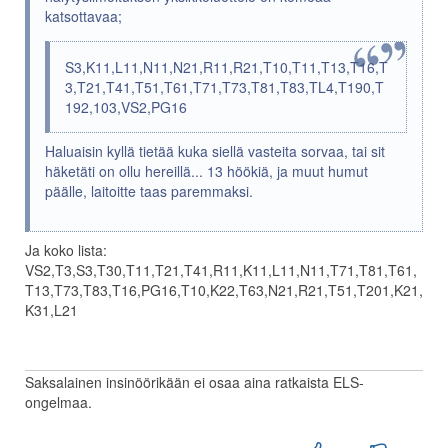
katsottavaa;
S3,K11,L11,N11,N21,R11,R21,T10,T11,T13,T16,T
3,T21,T41,T51,T61,T71,T73,T81,T83,TL4,T190,T
192,103,VS2,PG16
Haluaisin kyllä tietää kuka siellä vasteita sorvaa, tai sit
häketäti on ollu hereillä... 13 höökiä, ja muut humut
päälle, laitoitte taas paremmaksi.
Ja koko lista:
VS2,T3,S3,T30,T11,T21,T41,R11,K11,L11,N11,T71,T81,T61,
T13,T73,T83,T16,PG16,T10,K22,T63,N21,R21,T51,T201,K21,
K31,L21
Saksalainen insinöörikään ei osaa aina ratkaista ELS-
ongelmaa.