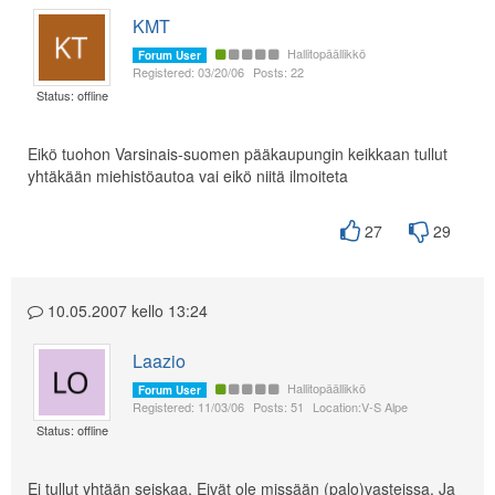
KMT
Hallitopäällikkö
Forum User
Registered: 03/20/06
Posts: 22
Status: offline
Eikö tuohon Varsinais-suomen pääkaupungin keikkaan tullut
yhtäkään miehistöautoa vai eikö niitä ilmoiteta
27
29
10.05.2007 kello 13:24
Laazio
Hallitopäällikkö
Forum User
Registered: 11/03/06
Posts: 51
Location:V-S Alpe
Status: offline
Ei tullut yhtään seiskaa. Eivät ole missään (palo)vasteissa. Ja