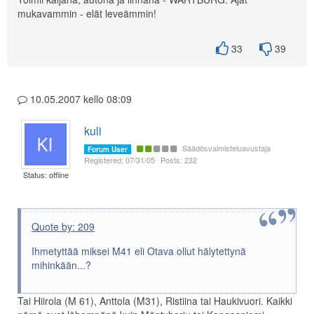
mukavammin - elät leveämmin!
33
39
10.05.2007 kello 08:09
kuli
Säädösvalmisteluavustaja
Forum User
Registered: 07/31/05
Posts: 232
Status: offline
Quote by: 209
Ihmetyttää miksei M41 eli Otava ollut hälytettynä
mihinkään...?
Tai Hiirola (M 61), Anttola (M31), Ristiina tai Haukivuori. Kaikki