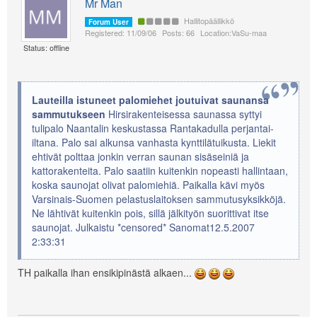
Mr Man
Hallitopäällikkö
Forum User
Registered: 11/09/06
Posts: 66
Location:VaSu-maa
Status: offline
Lauteilla istuneet palomiehet joutuivat saunansa
sammutukseen
Hirsirakenteisessa saunassa syttyi
tulipalo Naantalin keskustassa Rantakadulla perjantai-
iltana. Palo sai alkunsa vanhasta kynttilätuikusta. Liekit
ehtivät polttaa jonkin verran saunan sisäseiniä ja
kattorakenteita. Palo saatiin kuitenkin nopeasti hallintaan,
koska saunojat olivat palomiehiä. Paikalla kävi myös
Varsinais-Suomen pelastuslaitoksen sammutusyksikköjä.
Ne lähtivät kuitenkin pois, sillä jälkityön suorittivat itse
saunojat. Julkaistu *censored* Sanomat12.5.2007
2:33:31
TH paikalla ihan ensikipinästä alkaen...