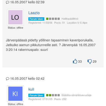
16.05.2007 kello 02:39
Laazio
Hallitopäällikkö
Forum User
Registered: 11/03/06
Posts: 51
Location:V-S Alpe
Status: offline
Järvenpäässä pidetty yöllinen tapaaminen kaveriporukalla,
Jatkuiko aamun pikkutunneille asti. ? Järvenpää 16.05.2007
3:20:14 rakennuspalo: suuri
33
29
16.05.2007 kello 02:42
kuli
Säädösvalmisteluavustaja
Forum User
Registered: 07/31/05
Posts: 232
Status: offline