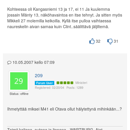
Kohteessa oli Kangasniemi 13 ja 17, ei 11 Ja kuulemma
jossain Mänty 13, näköhavaintoa en itse tehnyt. Ja sitten myös
Mikkeli 27 molemilla keikoilla. Kyllä itse pulloa vaihtaessa
naureskelin aivan samaa kuin Clint..säälittävä jäljiltemä.
32
31
10.05.2007 kello 07:09
209
Ministeri
Forum User
Registered: 02/20/04
Posts: 1289
Status: offline
Ihmetyttää miksei M41 eli Otava ollut hälytettynä mihinkään...?
Toimii kaljana, autona ja linnana - WARTBURG. Ajat