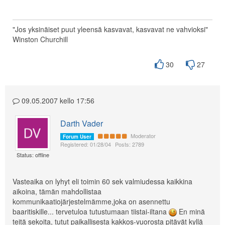
"Jos yksinäiset puut yleensä kasvavat, kasvavat ne vahvioksi"
Winston Churchill
30
27
09.05.2007 kello 17:56
Darth Vader
Moderator
Forum User
Registered: 01/28/04
Posts: 2789
Status: offline
Vasteaika on lyhyt eli toimin 60 sek valmiudessa kaikkina
aikoina, tämän mahdollistaa
kommunikaatiojärjestelmämme,joka on asennettu
baaritiskille... tervetuloa tutustumaan tiistai-iltana
En minä
teitä sekoita, tutut paikallisesta kakkos-vuorosta pitävät kyllä