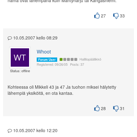
nämä ovat lähempänä kuin Mäntyharju tai Kangasniemi.
27
33
10.05.2007 kello 08:29
Whoot
Hallitopäällikkö
Forum User
Registered: 09/26/05
Posts: 37
Status: offline
Kohteessa oli Mikkeli 43 ja 47 Ja tuohon miksei hälytetty
lähempiä yksiköitä, en ota kantaa.
28
31
10.05.2007 kello 12:20