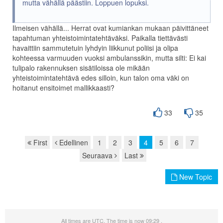
mutta vähällä päästiin. Loppuen lopuksi.
Ilmeisen vähällä... Herrat ovat kumiankan mukaan päivittäneet
tapahtuman yhteistoimintatehtäväksi. Paikalla tiettävästi
havaittiin sammutetuin lyhdyin liikkunut poliisi ja olipa
kohteessa varmuuden vuoksi ambulanssikin, mutta silti: Ei kai
tulipalo rakennuksen sisätiloissa ole mikään
yhteistoimintatehtävä edes silloin, kun talon oma väki on
hoitanut ensitoimet mallikkaasti?
33
35
First
Edellinen
1
2
3
4
5
6
7
Page navigation
Seuraava
Last
New Topic
All times are UTC. The time is now 09:29 .