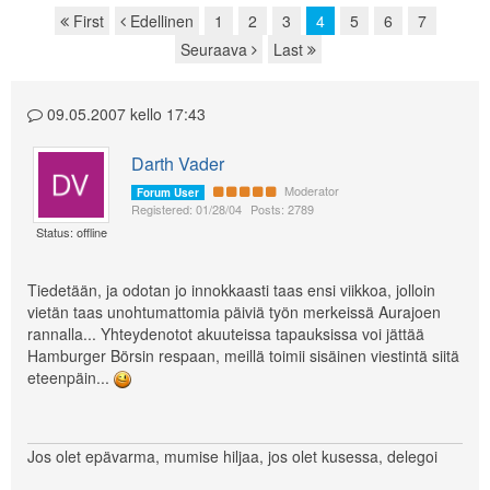
First
Edellinen
1
2
3
4
5
6
7
Page navigation
Seuraava
Last
09.05.2007 kello 17:43
Darth Vader
Moderator
Forum User
Registered: 01/28/04
Posts: 2789
Status: offline
Tiedetään, ja odotan jo innokkaasti taas ensi viikkoa, jolloin
vietän taas unohtumattomia päiviä työn merkeissä Aurajoen
rannalla... Yhteydenotot akuuteissa tapauksissa voi jättää
Hamburger Börsin respaan, meillä toimii sisäinen viestintä siitä
eteenpäin...
Jos olet epävarma, mumise hiljaa, jos olet kusessa, delegoi