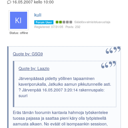
16.05.2007 kello 10:00
kuli
Säädösvalmisteluavustaja
Forum User
Registered: 07/31/05
Posts: 232
Status: offline
Quote by: GSG9
Quote by: Laazio
Järvenpäässä pidetty yöllinen tapaaminen
kaveriporukalla, Jatkuiko aamun pikkutunneille asti.
? Järvenpää 16.05.2007 3:20:14 rakennuspalo:
suuri
Eräs tämän foorumin kantavia hahmoja työskentelee
tuossa pajassa ja saattaa pieni käry olla työpisteellä
aamusta alkaen. No eväät oli isompaankin sessioon,