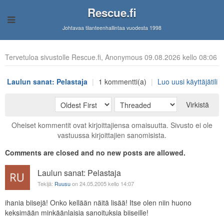
Rescue.fi
Johtavaa tilanteenhallintaa vuodesta 1998
Tervetuloa sivustolle Rescue.fi, Anonymous 09.08.2026 kello 08:06
Laulun sanat: Pelastaja
|
1 kommentti(a)
|
Luo uusi käyttäjätili
Virkistä
Oheiset kommentit ovat kirjoittajiensa omaisuutta. Sivusto ei ole
vastuussa kirjoittajien sanomisista.
Comments are closed and no new posts are allowed.
Laulun sanat: Pelastaja
Tekijä:
Ruusu
on 24.05.2005 kello 14:07
ihania biisejä! Onko kellään näitä lisää! Itse olen niin huono
keksimään minkäänlaisia sanoituksia biiseille!