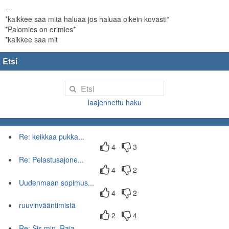
---
*kaikkee saa mitä haluaa jos haluaa oikein kovasti*
*Palomies on erimies*
*kaikkee saa mit
Etsi
laajennettu haku
Re: keikkaa pukka...
4
3
Re: Pelastusajone...
4
2
Uudenmaan sopimus...
4
2
ruuvinvääntimistä
2
4
Re: Sis.min. Raja...