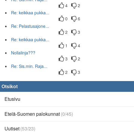
4
2
Re: keikkaa pukka...
0
6
Re: Pelastusajone...
2
3
Re: keikkaa pukka...
1
4
Nollalinja???
3
2
Re: Sis.min. Raja...
2
3
Otsikot
Etusivu
Etelä-Suomen palokunnat
(0/45)
Uutiset
(53/23)