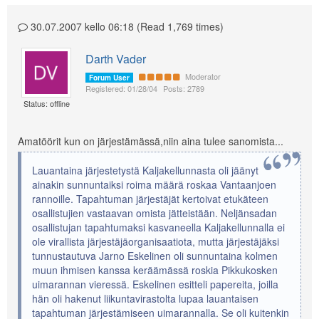
30.07.2007 kello 06:18 (Read 1,769 times)
Darth Vader
Moderator
Forum User
Registered: 01/28/04
Posts: 2789
Status: offline
Amatöörit kun on järjestämässä,niin aina tulee sanomista...
Lauantaina järjestetystä Kaljakellunnasta oli jäänyt
ainakin sunnuntaiksi roima määrä roskaa Vantaanjoen
rannoille. Tapahtuman järjestäjät kertoivat etukäteen
osallistujien vastaavan omista jätteistään. Neljänsadan
osallistujan tapahtumaksi kasvaneella Kaljakellunnalla ei
ole virallista järjestäjäorganisaatiota, mutta järjestäjäksi
tunnustautuva Jarno Eskelinen oli sunnuntaina kolmen
muun ihmisen kanssa keräämässä roskia Pikkukosken
uimarannan vieressä. Eskelinen esitteli papereita, joilla
hän oli hakenut liikuntavirastolta lupaa lauantaisen
tapahtuman järjestämiseen uimarannalla. Se oli kuitenkin