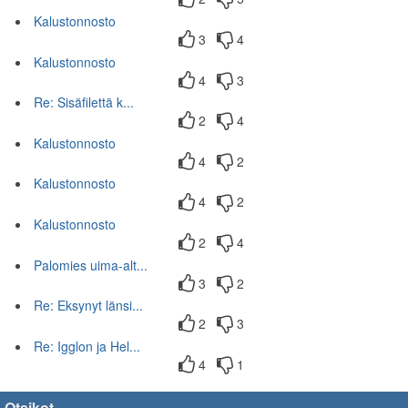
Kalustonnosto
3
4
Kalustonnosto
4
3
Re: Sisäfilettä k...
2
4
Kalustonnosto
4
2
Kalustonnosto
4
2
Kalustonnosto
2
4
Palomies uima-alt...
3
2
Re: Eksynyt länsi...
2
3
Re: Igglon ja Hel...
4
1
Otsikot