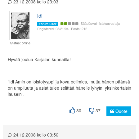
23.12.2008 kello 23:03
idi
Säädösvalmisteluavustaja
Forum User
Registered: 03/21/04
Posts: 212
Status: offline
Hyvää joulua Karjalan kunnailta!
"Idi Amin on loistotyyppi ja kova pelimies, mutta hänen päänsä
on umpiluuta ja asiat tulee selittää hänelle lyhyin, yksinkertaisin
lausein".
30
37
Quote
24.12.2008 kello 03:56