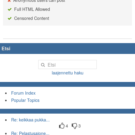
Anonymous users can post
Full HTML Allowed
Censored Content
Etsi
laajennettu haku
Forum Index
Popular Topics
Re: keikkaa pukka...
4
3
Re: Pelastusajone...