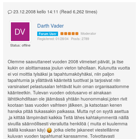
23.12.2008 kello 14:11 (Read 6,262 times)
Darth Vader
Moderator
Forum User
Registered: 01/28/04
Posts: 2789
Status: offline
Olemme saavuttaneet vuoden 2008 viimeiset päivät, ja itse
kukin on aloittamassa joulun vieton tahollaan. Kulunutta vuotta
ei voi moittia tylsäksi ja tapahtumaköyhäksi, niin paljon
tapahtumia ja yllättäviä käänteitä tuottivat ja tarjosivat niin
varsinaiset pelastusalan tehtävät kuin oman organisaatiomme
käänteetkin. Tulevan vuoden odotusarvo ei ainakaan
lähtökohdiltaan ole jäämässä yhtään huonommaksi,joten rivit
kootaan taas vuoden vaihteen jälkeen, ja katsotaan kenen
hanska pitää tiukassakin paikassa. Mutta nyt on syytä asettua
,ja kiittää lämpimästi kaikkia Teitä lähes kahtakymmentä näillä
sivuilla säännöllisesti vierailutta henkilöä ( muita ei kuulemma
täällä koskaan käy)
,jotka olette jakaneet viesteillänne
kuluvan vuoden tapahtumat kanssamme. Toivottavasti