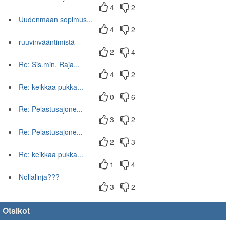
4
2
Uudenmaan sopimus...
4
2
ruuvinvääntimistä
2
4
Re: Sis.min. Raja...
4
2
Re: keikkaa pukka...
0
6
Re: Pelastusajone...
3
2
Re: Pelastusajone...
2
3
Re: keikkaa pukka...
1
4
Nollalinja???
3
2
Otsikot