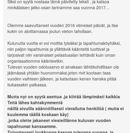
Siksi on syytä nostaaa tämä päivitetty teksti , ja katsoa
minkälaisen jatko-osan tarinamme saa vuonna 2017...
Olemme saavuttaneet vuoden 2016 viimeiset päivät, ja itse
kukin on aloittamassa joulun vieton tahollaan.
Kulunutta vuotta ei voi moittia tylsäksi ja tapahtumaköyhäksi,
niin paljon tapahtumia ja yllättäviä käänteitä tuottivat ja
tarjosivat niin varsinaiset pelastusalan tehtävät kuin oman
organisaatiomme käänteetkin.
Tulevan vuoden odotusarvo ei ainakaan lähtökohdiltaan ole
jäämässä yhtään huonommaksi,joten rivit kootaan taas
vuoden vaihteen jälkeen, ja katsotaan kenen hanska pitää
tiukassakin paikassa.
Mutta nyt on syytä asettua ,ja kiittää lämpimästi kaikkia
Teitä lähes kahtakymmentä
näillä sivuilla säännöllisesti vierailutta henkilöä ( muita ei
kuulemma täällä koskaan käy)
,jotka olette jakaneet viesteillänne kuluvan vuoden
tapahtumat kanssamme.
Toivottavasti joukkonne kasvaa tulevana vuonna, ja