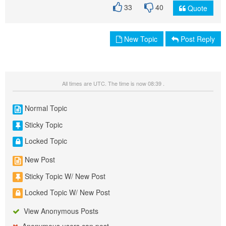
33
40
Quote
New Topic
Post Reply
All times are UTC. The time is now 08:39 .
Normal Topic
Sticky Topic
Locked Topic
New Post
Sticky Topic W/ New Post
Locked Topic W/ New Post
View Anonymous Posts