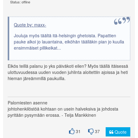
Status: offline
Quote by: maxx-
Jouluja myös täältä itä-helsingin ghetoista. Papattien
pauke alkoi jo lauantaina, eiköhän täälläkin pian jo kuulla
ensimmäiset pillikeikat...
Eikös teillä palanu jo yks päiväkoti eilen? Myös täällä itäisessä
ulottuvuudessa uuden vuoden juhlinta aloitettiin ajoissa ja heti
hieman järeämmillä paukuilla.
Palomiesten asenne
johtohenkilöstöä kohtaan on usein halveksiva ja johdosta
pyritään pysymään erossa. - Teija Mankkinen
31
37
Quote