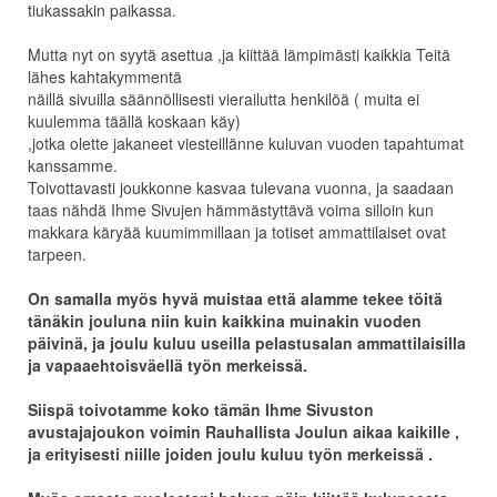
tiukassakin paikassa.
Mutta nyt on syytä asettua ,ja kiittää lämpimästi kaikkia Teitä
lähes kahtakymmentä
näillä sivuilla säännöllisesti vierailutta henkilöä ( muita ei
kuulemma täällä koskaan käy)
,jotka olette jakaneet viesteillänne kuluvan vuoden tapahtumat
kanssamme.
Toivottavasti joukkonne kasvaa tulevana vuonna, ja saadaan
taas nähdä Ihme Sivujen hämmästyttävä voima silloin kun
makkara käryää kuumimmillaan ja totiset ammattilaiset ovat
tarpeen.
On samalla myös hyvä muistaa että alamme tekee töitä
tänäkin jouluna niin kuin kaikkina muinakin vuoden
päivinä, ja joulu kuluu useilla pelastusalan ammattilaisilla
ja vapaaehtoisväellä työn merkeissä.
Siispä toivotamme koko tämän Ihme Sivuston
avustajajoukon voimin Rauhallista Joulun aikaa kaikille ,
ja erityisesti niille joiden joulu kuluu työn merkeissä .