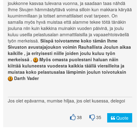
joukkonne kasvaa tulevana vuonna, ja saadaan taas nähdä
Ihme Sivujen hämmästyttävä voima silloin kun makkara käryää
kuumimmillaan ja totiset ammattilaiset ovat tarpeen. On
samalla myös hyvä muistaa että alamme tekee töitä tänäkin
jouluna niin kuin kaikkina muinakin vuoden päivinä, ja joulu
kuluu useilla pelastusalan ammattilaisilla ja vapaaehtoisväellä
työn merkeissä.
Siispä toivotamme koko tämän Ihme
Sivuston avustajajoukon voimin Rauhallista Joulun aikaa
kaikille , ja erityisesti niille joiden joulu kuluu työn
merkeissä .
Myös omasta puolestani haluan näin
kiittää kuluneesta vuodesta kaikkia täällä vierailleita ja
muistaa koko pelastusalaa lämpimin joulun toivotuksin
Darth Vader
Jos olet epävarma, mumise hiljaa, jos olet kusessa, delegoi
38
35
Quote