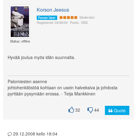
Korson Jeesus
Moderator
Forum User
Registered: 04/26/04
Posts: 1852
Status: offline
Hyvää joulua myös idän suunnalta.
Palomiesten asenne
johtohenkilöstöä kohtaan on usein halveksiva ja johdosta
pyritään pysymään erossa. - Teija Mankkinen
32
44
Quote
29.12.2008 kello 18:04