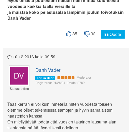
Myös omasta puolestani haluan näin kiittää kuluneesta
vuodesta kaikkia täällä vierailleita
ja muistaa koko pelastusalaa lämpimin joulun toivotuksin
Darth Vader
35
32
Quote
10.12.2016 kello 09:59
Darth Vader
Moderator
Forum User
Registered: 01/28/04
Posts: 2789
Status: offline
Taas kerran ei voi kuin ihmetellä miten vuodesta toiseen
olemme olleet tekemisissä samojen ja hyvin samalaisten
haasteiden kanssa.
On miellyttävää todeta että vuosien takainen lausuma alan
tilanteesta pätää täydellisesti edelleen.