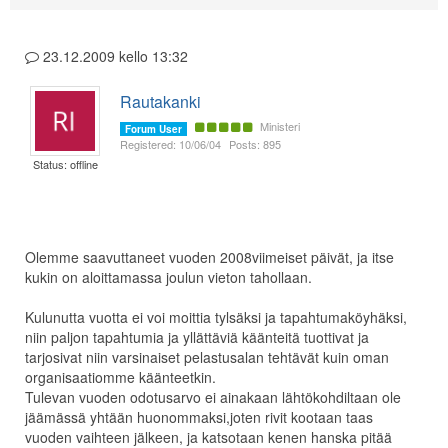
23.12.2009 kello 13:32
Rautakanki
Ministeri
Forum User
Registered: 10/06/04
Posts: 895
Status: offline
Olemme saavuttaneet vuoden 2008viimeiset päivät, ja itse
kukin on aloittamassa joulun vieton tahollaan.
Kulunutta vuotta ei voi moittia tylsäksi ja tapahtumaköyhäksi,
niin paljon tapahtumia ja yllättäviä käänteitä tuottivat ja
tarjosivat niin varsinaiset pelastusalan tehtävät kuin oman
organisaatiomme käänteetkin.
Tulevan vuoden odotusarvo ei ainakaan lähtökohdiltaan ole
jäämässä yhtään huonommaksi,joten rivit kootaan taas
vuoden vaihteen jälkeen, ja katsotaan kenen hanska pitää