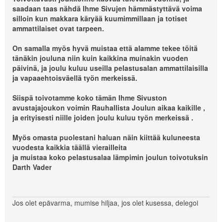
saadaan taas nähdä Ihme Sivujen hämmästyttävä voima
silloin kun makkara käryää kuumimmillaan ja totiset
ammattilaiset ovat tarpeen.
On samalla myös hyvä muistaa että alamme tekee töitä
tänäkin jouluna niin kuin kaikkina muinakin vuoden
päivinä, ja joulu kuluu useilla pelastusalan ammattilaisilla
ja vapaaehtoisväellä työn merkeissä.
Siispä toivotamme koko tämän Ihme Sivuston
avustajajoukon voimin Rauhallista Joulun aikaa kaikille ,
ja erityisesti niille joiden joulu kuluu työn merkeissä .
Myös omasta puolestani haluan näin kiittää kuluneesta
vuodesta kaikkia täällä vierailleita
ja muistaa koko pelastusalaa lämpimin joulun toivotuksin
Darth Vader
Jos olet epävarma, mumise hiljaa, jos olet kusessa, delegoi