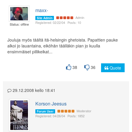
maxx-
Admin
Site Admin
Registered: 02/22/04
Posts: 10
Status: offline
Jouluja myös täältä itä-helsingin ghetoista. Papattien pauke
alkoi jo lauantaina, eiköhän täälläkin pian jo kuulla
ensimmäiset pillikeikat...
38
36
Quote
29.12.2008 kello 18:41
Korson Jeesus
Moderator
Forum User
Registered: 04/26/04
Posts: 1852