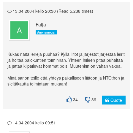
13.04.2004 kello 20:30 (Read 5,238 times)
Faija
Anonymous:
Kukas näitä leirejä puuhaa? Kyllä liitot ja järjestöt järjestää leirit
ja hoitaa palokuntien toiminnan. Yhteen hiileen pitää puhaltaa
ja jättää kilpailevat hommat pois. Muutenkin on vähän väkeä.
Minä sanon teille että yhteys paikalliseen liittoon ja NTO:hon ja
sieltäkautta toimintaan mukaan!
34
36
Quote
14.04.2004 kello 09:51