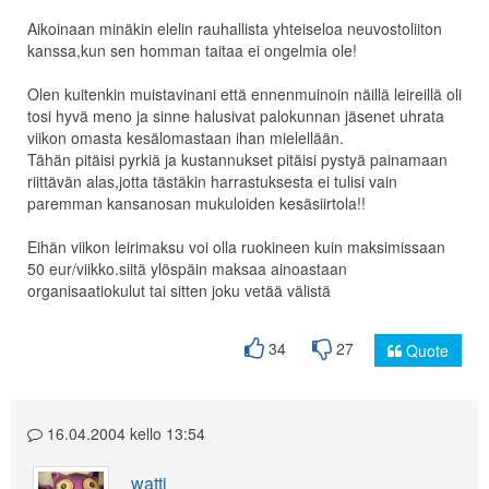
Aikoinaan minäkin elelin rauhallista yhteiseloa neuvostoliiton
kanssa,kun sen homman taitaa ei ongelmia ole!
Olen kuitenkin muistavinani että ennenmuinoin näillä leireillä oli
tosi hyvä meno ja sinne halusivat palokunnan jäsenet uhrata
viikon omasta kesälomastaan ihan mielellään.
Tähän pitäisi pyrkiä ja kustannukset pitäisi pystyä painamaan
riittävän alas,jotta tästäkin harrastuksesta ei tulisi vain
paremman kansanosan mukuloiden kesäsiirtola!!
Eihän viikon leirimaksu voi olla ruokineen kuin maksimissaan
50 eur/viikko.siitä ylöspäin maksaa ainoastaan
organisaatiokulut tai sitten joku vetää välistä
34
27
Quote
16.04.2004 kello 13:54
watti