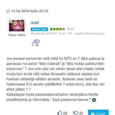
14.04.2004 kello 20:33
watti
Dirika
Forum User
Registered: 09/18/03
Posts: 791
Location:Keski-Uusimaa
Status: offline
Jos jeesaat senverran että mikä toi NTO on ? Aika paksua ja
painavaa noi sanat "liitto määrää" ja "liitto hoitaa palokuntien
toiminnan" ? Jos noin olisi niin eihän tässä olisi mitään hätää
mutta kun ei ole sillä taitaa liitossakin jakkarat vapista kun
haetaan säästöjä siltäkin alueelta. Katselet vaan ketä oli
hakemassa K-U alueen päälliköksi ? enpä kerro, etsi itse niin
ehkä yllätyt ? ?
Katseleppa myös palosuojelurahaston rahanjakoa liitoille
pöytäkirjoista ja hämmästy ! Eipä paskempi bisnes ?
28
36
Quote