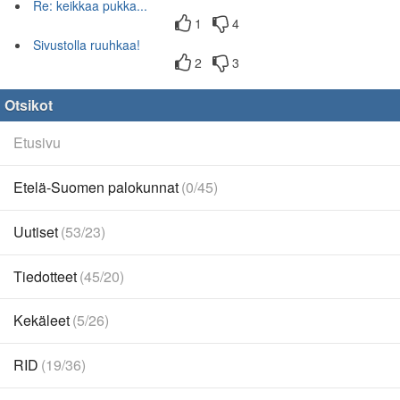
Re: keikkaa pukka...
1
4
Sivustolla ruuhkaa!
2
3
Otsikot
Etusivu
Etelä-Suomen palokunnat
(0/45)
Uutiset
(53/23)
Tiedotteet
(45/20)
Kekäleet
(5/26)
RID
(19/36)