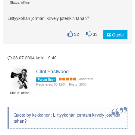
Status: offline
Liittyyköhän jormani kirvely jotenkin tähän?
32
33
Quote
28.07.2004 kello 19:40
Clint Eastwood
Moderator
Forum User
Registered: 03/12/04
Posts: 2003
Status: offline
Quote by kekkonen: Liittyyköhän jormani kirvely jotenkin
tähän?