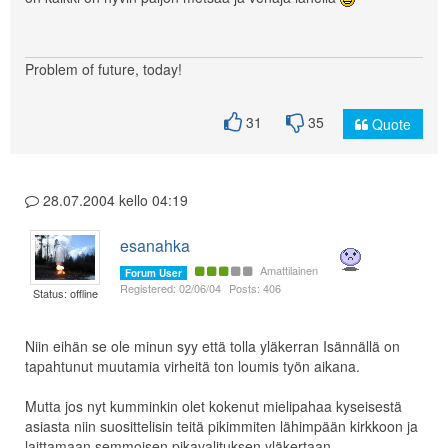
Problem of future, today!
31
35
Quote
28.07.2004 kello 04:19
esanahka
Amattilainen
Forum User
Registered: 02/06/04
Posts: 406
Status: offline
Niin eihän se ole minun syy että tolla yläkerran Isännällä on
tapahtunut muutamia virheitä ton loumis työn aikana.
Mutta jos nyt kumminkin olet kokenut mielipahaa kyseisestä
asiasta niin suosittelisin teitä pikimmiten lähimpään kirkkoon ja
laittamaan semmoisen pikavalituksen yläkertaan.