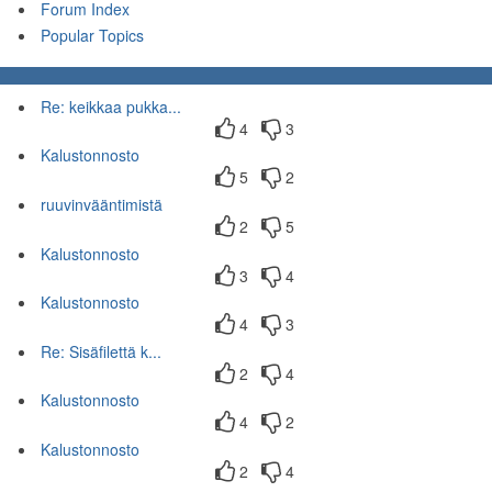
Forum Index
Popular Topics
Re: keikkaa pukka...
4
3
Kalustonnosto
5
2
ruuvinvääntimistä
2
5
Kalustonnosto
3
4
Kalustonnosto
4
3
Re: Sisäfilettä k...
2
4
Kalustonnosto
4
2
Kalustonnosto
2
4