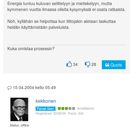
Energia tuntuu kuluvan selittelyyn ja mietiskelyyn, mutta
kymmenen vuotta ilmassa olleita kysymyksiä ei osata ratkaista.
Noh, kyllähän se helpottaa kun liittojakin aletaan laskuttaa
heidän käyttämistään palveluista.
Kuka omistaa prosessin?
34
28
Quote
15.04.2004 kello 05:49
kekkonen
Amattilainen
Forum User
Registered: 02/02/04
Posts: 424
Status: offline