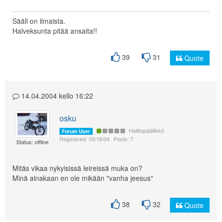
Sääli on ilmaista.
Halveksunta pitää ansaita!!
39
31
Quote
14.04.2004 kello 16:22
osku
Hallitopäällikkö
Forum User
Registered: 03/16/04
Posts: 7
Status: offline
Mitäs vikaa nykyisissä leireissä muka on?
Minä ainakaan en ole mikään "vanha jeesus"
38
32
Quote