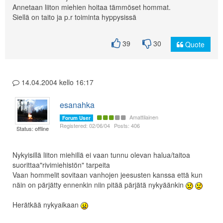
Annetaan liiton miehien hoitaa tämmöset hommat.
Siellä on taito ja p.r toiminta hyppysissä
39
30
Quote
14.04.2004 kello 16:17
esanahka
Amattilainen
Forum User
Registered: 02/06/04
Posts: 406
Status: offline
Nykyisillä liiton miehillä ei vaan tunnu olevan halua/taitoa
suorittaa"rivimiehistön" tarpeita
Vaan hommelit sovitaan vanhojen jeesusten kanssa että kun
näin on pärjätty ennenkin niin pitää pärjätä nykyäänkin
Herätkää nykyaikaan