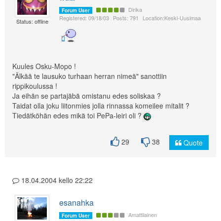
Dirika
Forum User
Registered: 09/18/03
Posts: 791
Location:Keski-Uusimaa
Status: offline
Kuules Osku-Mopo !
"Älkää te lausuko turhaan herran nimeä" sanottiin
rippikoulussa !
Ja eihän se partajäbä omistanu edes soliskaa ?
Taidat olla joku liitonmies jolla rinnassa komeilee mitalit ?
Tiedätköhän edes mikä toi PePa-leiri oli ?
29
38
Quote
18.04.2004 kello 22:22
esanahka
Amattilainen
Forum User