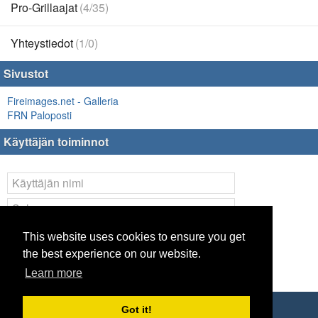
Pro-Grillaajat
(4/35)
Yhteystiedot
(1/0)
Sivustot
Fireimages.net - Galleria
FRN Paloposti
Käyttäjän toiminnot
Kirjaudu
This website uses cookies to ensure you get
the best experience on our website.
Lost your
password
?
Learn more
Remote Login Options
Copyright © 1998-2016 Finnish Rescue Network ry
Got it!