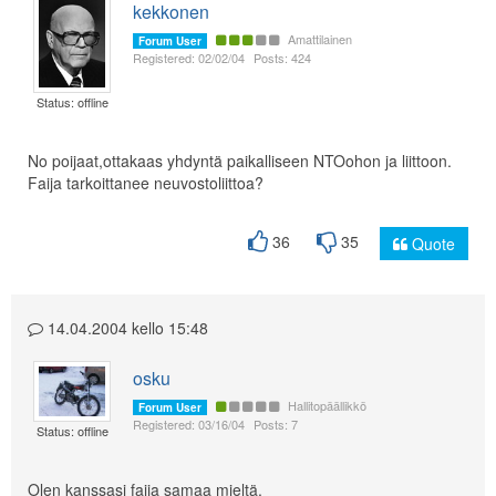
kekkonen
Amattilainen
Forum User
Registered: 02/02/04
Posts: 424
Status: offline
No poijaat,ottakaas yhdyntä paikalliseen NTOohon ja liittoon.
Faija tarkoittanee neuvostoliittoa?
36
35
Quote
14.04.2004 kello 15:48
osku
Hallitopäällikkö
Forum User
Registered: 03/16/04
Posts: 7
Status: offline
Olen kanssasi faija samaa mieltä.