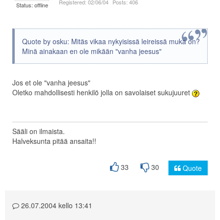
Registered: 02/06/04
Posts: 406
Status: offline
Quote by osku: Mitäs vikaa nykyisissä leireissä muka on?
Minä ainakaan en ole mikään "vanha jeesus"
Jos et ole "vanha jeesus"
Oletko mahdollisesti henkilö jolla on savolaiset sukujuuret
Sääli on ilmaista.
Halveksunta pitää ansaita!!
33
30
Quote
26.07.2004 kello 13:41