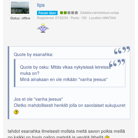
lips
Säädösvalmisteluavustaja
Forum User
Registered: 07/22/04
Posts: 150
Location:VANTAA!
Status: offline
Quote by esanahka:
Quote by osku: Mitäs vikaa nykyisissä leireissä
muka on?
Minä ainakaan en ole mikään "vanha jeesus"
Jos et ole "vanha jeesus"
Oletko mahdollisesti henkilö jolla on savolaiset sukujuuret
tahdot esanahka ilmeisesti mollata meitä savon poikia meillä
on kaikki on hyvin paljon metsää ja venäjä lähellä