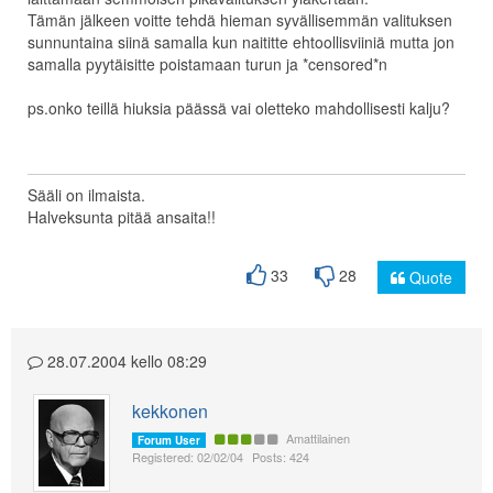
Tämän jälkeen voitte tehdä hieman syvällisemmän valituksen
sunnuntaina siinä samalla kun naititte ehtoollisviiniä mutta jon
samalla pyytäisitte poistamaan turun ja *censored*n
ps.onko teillä hiuksia päässä vai oletteko mahdollisesti kalju?
Sääli on ilmaista.
Halveksunta pitää ansaita!!
33
28
Quote
28.07.2004 kello 08:29
kekkonen
Amattilainen
Forum User
Registered: 02/02/04
Posts: 424