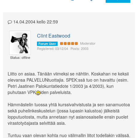
14.04.2004 kello 22:59
Clint Eastwood
Moderator
Forum User
Registered: 03/12/04
Posts: 2003
Status: offline
Liitto on asiaa. Tänään viimeksi se nähtiin. Koskahan ne keksii
olevansa PALVELUNtuottajia. SPEK:ssä tuo on havaittu (esim.
Petri Jaatinen Palokuntatiedote 1/2003 ja 4/2003), kun
puhutaan VPK
iden palveluista.
Hämmästelin tuossa yhtä kurssivahvistusta ja sen sanamuotoa
sekä puhelinkeskustelun (jossa lupasin kalustoa) jälkeistä
lopputuotosta, mutta annetaan nyt asianosaiselle ensin puolet
virastotyöajasta selvittää asia.
Tuntuu vaan olevan kohta nuo välimallin liitot todellakin välissä.