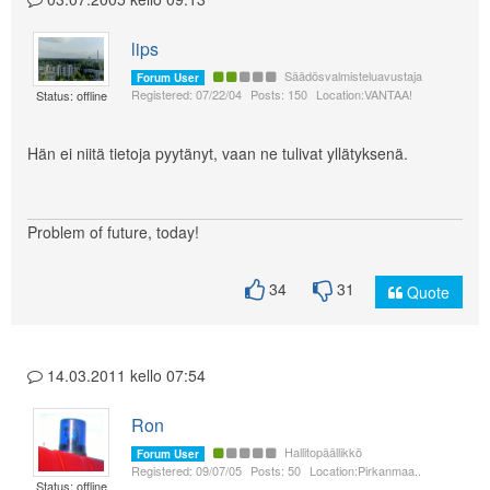
lips
Säädösvalmisteluavustaja
Forum User
Registered: 07/22/04
Posts: 150
Location:VANTAA!
Status: offline
Hän ei niitä tietoja pyytänyt, vaan ne tulivat yllätyksenä.
Problem of future, today!
34
31
Quote
14.03.2011 kello 07:54
Ron
Hallitopäällikkö
Forum User
Registered: 09/07/05
Posts: 50
Location:Pirkanmaa..
Status: offline