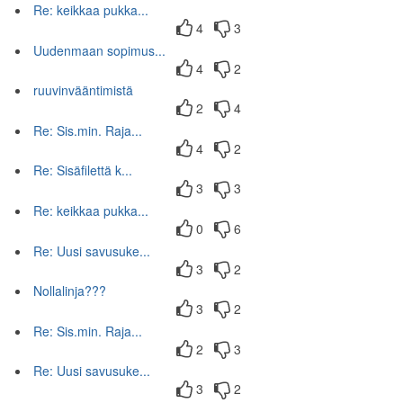
Re: keikkaa pukka...
4
3
Uudenmaan sopimus...
4
2
ruuvinvääntimistä
2
4
Re: Sis.min. Raja...
4
2
Re: Sisäfilettä k...
3
3
Re: keikkaa pukka...
0
6
Re: Uusi savusuke...
3
2
Nollalinja???
3
2
Re: Sis.min. Raja...
2
3
Re: Uusi savusuke...
3
2