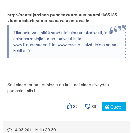
http://petterijarvinen.puheenvuoro.uusisuomi.fi/65185-
viranomaisviestinta-saatava-ajan-tasalle
Tilannekuva.fi pitää saada toimimaan pikaisesti, jotta
asianharrastajien omat palvelut kuten
www.tilannehuone.fi tai www.rescue.fi eivät toista sama
kehitystä.
Sotiminen rauhan puolesta on kuin naiminen siveyden
puolesta.. siis t
37
39
Quote
14.03.2011 kello 20:30