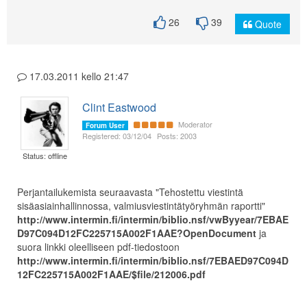
26
39
Quote
17.03.2011 kello 21:47
Clint Eastwood
Moderator
Forum User
Registered: 03/12/04
Posts: 2003
Status: offline
Perjantailukemista seuraavasta "Tehostettu viestintä
sisäasiainhallinnossa, valmiusviestintätyöryhmän raportti"
http://www.intermin.fi/intermin/biblio.nsf/vwByyear/7EBAE
D97C094D12FC225715A002F1AAE?OpenDocument
ja
suora linkki oleelliseen pdf-tiedostoon
http://www.intermin.fi/intermin/biblio.nsf/7EBAED97C094D
12FC225715A002F1AAE/$file/212006.pdf