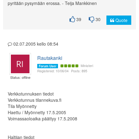
pyritään pysymään erossa. - Teija Mankkinen
39
30
Quote
02.07.2005 kello 08:54
Rautakanki
Ministeri
Forum User
Registered: 10/06/04
Posts: 895
Status: offline
Verkkotunnuksen tiedot
Verkkotunnus tilannekuva.fi
Tila Myönnetty
Haettu / Myönnetty 17.5.2005
Voimassaoloaika päättyy 17.5.2008
Haltijan tiedot