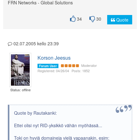
FRN Networks - Global Solutions
34
30
Quote
02.07.2005 kello 23:39
Korson Jeesus
Moderator
Forum User
Registered: 04/26/04
Posts: 1852
Status: offline
Quote by Rautakanki:
Ettei olisi nyt RID-yksikkö vähän myöhässä...
Toki on hyviä domaineja vielä vapaanakin, esim: