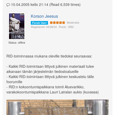
10.04.2005 kello 21:14 (Read 6,539 times)
Korson Jeesus
Moderator
Forum User
Registered: 04/26/04
Posts: 1852
Status: offline
RID-toiminnassa mukana oleville tiedoksi seuraavaa:
- Kaikki RID-toimintaan liittyvä julkinen materiaali tulee
aikanaan tämän järjestelmän tiedostoalueille
- Kaikki RID-toimintaan liittyvä julkinen keskustelu tälle
foorumille
- RID:n kokoontumispaikkana toimii Aluevarikko,
varakokoontumispaikkana Lauri Lairalan aukio (kuvassa)