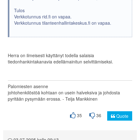
Tulos
Verkkotunnus rid.fi on vapaa.
Verkkotunnus tilanteenhallintakeskus.fi on vapaa.
Herra on ilmeisesti käyttänyt todella salaisia
tiedonhankintakanavia edellämainitun selvittämiseksi.
Palomiesten asenne
johtohenkilöstöä kohtaan on usein halveksiva ja johdosta
pyritään pysymään erossa. - Teija Mankkinen
35
36
Quote
03.07.2005 kello 09:13