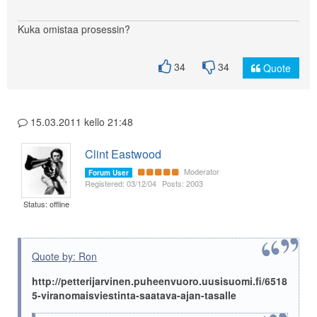
Kuka omistaa prosessin?
34
34
Quote
15.03.2011 kello 21:48
Clint Eastwood
Moderator
Forum User
Registered: 03/12/04
Posts: 2003
Status: offline
Quote by: Ron
http://petterijarvinen.puheenvuoro.uusisuomi.fi/6518
5-viranomaisviestinta-saatava-ajan-tasalle