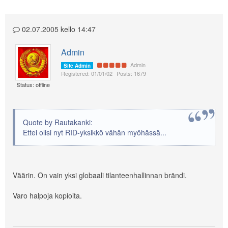
02.07.2005 kello 14:47
Admin
Admin
Site Admin
Registered: 01/01/02
Posts: 1679
Status: offline
Quote by Rautakanki:
Ettei olisi nyt RID-yksikkö vähän myöhässä...
Väärin. On vain yksi globaali tilanteenhallinnan brändi.
Varo halpoja kopioita.