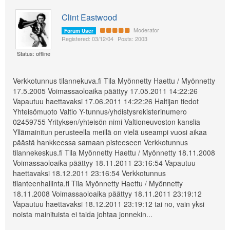
Clint Eastwood
Moderator
Forum User
Registered: 03/12/04
Posts: 2003
Status: offline
Verkkotunnus tilannekuva.fi Tila Myönnetty Haettu / Myönnetty
17.5.2005 Voimassaoloaika päättyy 17.05.2011 14:22:26
Vapautuu haettavaksi 17.06.2011 14:22:26 Haltijan tiedot
Yhteisömuoto Valtio Y-tunnus/yhdistysrekisterinumero
02459755 Yrityksen/yhteisön nimi Valtioneuvoston kanslia
Yllämainitun perusteella meillä on vielä useampi vuosi aikaa
päästä hankkeessa samaan pisteeseen Verkkotunnus
tilannekeskus.fi Tila Myönnetty Haettu / Myönnetty 18.11.2008
Voimassaoloaika päättyy 18.11.2011 23:16:54 Vapautuu
haettavaksi 18.12.2011 23:16:54 Verkkotunnus
tilanteenhallinta.fi Tila Myönnetty Haettu / Myönnetty
18.11.2008 Voimassaoloaika päättyy 18.11.2011 23:19:12
Vapautuu haettavaksi 18.12.2011 23:19:12 tai no, vain yksi
noista mainituista ei taida johtaa jonnekin...