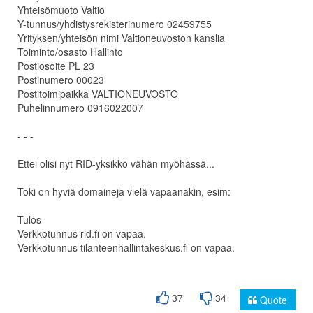
Yhteisömuoto Valtio
Y-tunnus/yhdistysrekisterinumero 02459755
Yrityksen/yhteisön nimi Valtioneuvoston kanslia
Toiminto/osasto Hallinto
Postiosoite PL 23
Postinumero 00023
Postitoimipaikka VALTIONEUVOSTO
Puhelinnumero 0916022007
- - -
Ettei olisi nyt RID-yksikkö vähän myöhässä...
Toki on hyviä domaineja vielä vapaanakin, esim:
Tulos
Verkkotunnus rid.fi on vapaa.
Verkkotunnus tilanteenhallintakeskus.fi on vapaa.
37
34
Quote