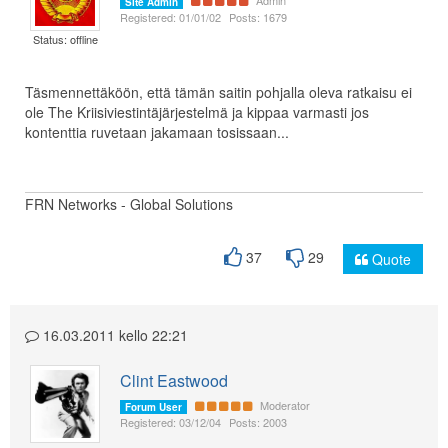
Site Admin
Registered: 01/01/02
Posts: 1679
Status: offline
Täsmennettäköön, että tämän saitin pohjalla oleva ratkaisu ei
ole The Kriisiviestintäjärjestelmä ja kippaa varmasti jos
kontenttia ruvetaan jakamaan tosissaan...
FRN Networks - Global Solutions
37
29
Quote
16.03.2011 kello 22:21
Clint Eastwood
Moderator
Forum User
Registered: 03/12/04
Posts: 2003