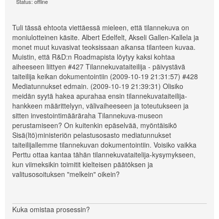
Status: offline
Tuli tässä ehtoota viettäessä mieleen, että tilannekuva on
moniulotteinen käsite. Albert Edelfelt, Akseli Gallen-Kallela ja
monet muut kuvasivat teoksissaan aikansa tilanteen kuvaa.
Muistin, että R&D:n Roadmapista löytyy kaksi kohtaa
aiheeseen liittyen #427 Tilannekuvataiteilija - päivystävä
taiteilija keikan dokumentointiin (2009-10-19 21:31:57) #428
Mediatunnukset edmain. (2009-10-19 21:39:31) Olisiko
meidän syytä hakea apurahaa ensin tilannekuvataiteilija-
hankkeen määrittelyyn, välivaiheeseen ja toteutukseen ja
sitten investointimääräraha Tilannekuva-museon
perustamiseen? On kuitenkin epäselvää, myöntäisikö
Sisä(ltö)ministeriön pelastusosasto mediatunnukset
taiteilijallemme tilannekuvan dokumentointiin. Voisiko vaikka
Perttu ottaa kantaa tähän tilannekuvataitelija-kysymykseen,
kun viimeksikin toimitit kielteisen päätöksen ja
valitusosoituksen "melkein" oikein?
Kuka omistaa prosessin?