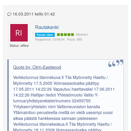
16.03.2011 kello 01:42
Rautakanki
Ministeri
Forum User
Registered: 10/06/04
Posts: 895
Status: offline
Quote by: Clint+Eastwood
Verkkotunnus tilannekuva.fi Tila Myönnetty Haettu /
Myönnetty 17.5.2005 Voimassaoloaika päättyy
17.05.2011 14:22:26 Vapautuu haettavaksi 17.06.2011
14:22:26 Haltijan tiedot Yhteisömuoto Valtio Y-
tunnus/yhdistysrekisterinumero 02459755
Yrityksen/yhteisön nimi Valtioneuvoston kanslia
Yllämainitun perusteella meillä on vielä useampi vuosi
aikaa päästä hankkeessa samaan pisteeseen
Verkkotunnus tilannekeskus.fi Tila Myönnetty Haettu /
Myönnetty 18.11.2008 Voimassaoloaika päättyy