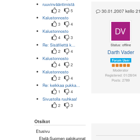
ruuvinvääntimistä
2
5
30.01.2007 kello 2
Kalustonnosto
3
4
Kalustonnosto
4
3
Re: Sisäfilettä k...
Status: offline
2
4
Darth Vader
Kalustonnosto
Forum User
4
2
Moderator
Kalustonnosto
Registered: 01/28/04
2
4
Posts: 2789
Re: keikkaa pukka...
1
4
Sivustolla ruuhkaa!
2
3
Otsikot
Etusivu
Etelä-Suomen palokunnat
(0/45)