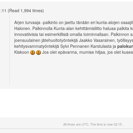
1:11 (Read 1,994 times)
Arjen turvaaja -palkinto on jaettu tänään eri kunta-alojen osaajil
Halonen. Palkinnolla Kunta-alan kehittämisliitto haluaa palkita k
innovatiivisia tai esimerkillisiä omalla toiminnallaan. Palkinnon 
joensuulainen jätehuoltotyöntekijä Jaakko Vasarainen, työllisy
kehitysvammatyöntekijä Sylvi Pennanen Karstulasta ja
palokun
Kiskoon
Jos olet epävarma, mumise hiljaa, jos olet kuses
All times are UTC. The time is now 02:15 .