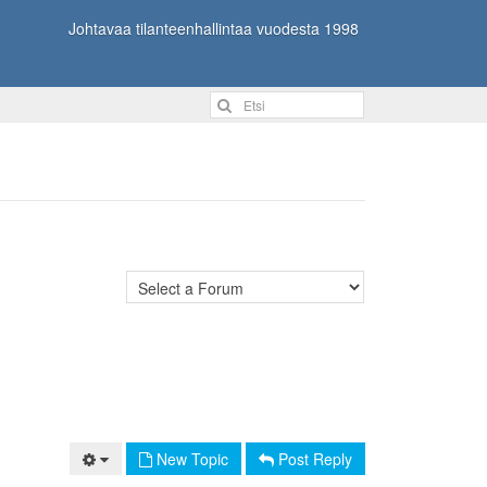
Johtavaa tilanteenhallintaa vuodesta 1998
New Topic
Post Reply