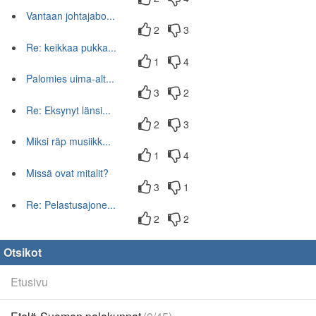
Vantaan johtajabo...
2
3
Re: keikkaa pukka...
1
4
Palomies uima-alt...
3
2
Re: Eksynyt länsi...
2
3
Miksi räp musiikk...
1
4
Missä ovat mitalit?
3
1
Re: Pelastusajone...
2
2
Otsikot
Etusivu