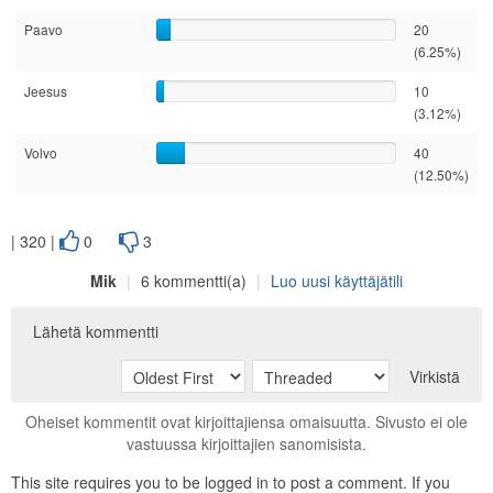
Paavo
20
(6.25%)
Jeesus
10
(3.12%)
Volvo
40
(12.50%)
| 320 |
0
3
Mik
|
6 kommentti(a)
|
Luo uusi käyttäjätili
Lähetä kommentti
Virkistä
Oheiset kommentit ovat kirjoittajiensa omaisuutta. Sivusto ei ole
vastuussa kirjoittajien sanomisista.
This site requires you to be logged in to post a comment. If you