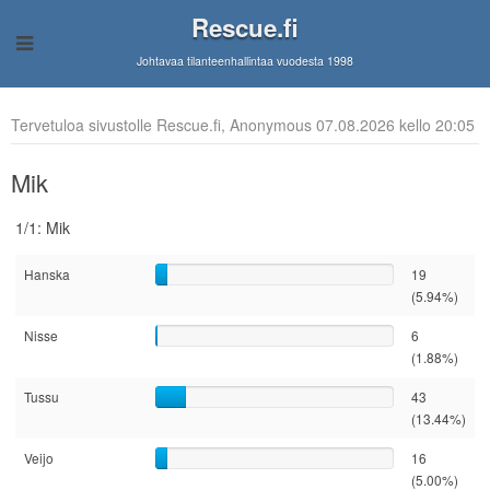
Rescue.fi
Johtavaa tilanteenhallintaa vuodesta 1998
Tervetuloa sivustolle Rescue.fi, Anonymous 07.08.2026 kello 20:05
Mik
1/1: Mik
Hanska
19
(5.94%)
Nisse
6
(1.88%)
Tussu
43
(13.44%)
Veijo
16
(5.00%)