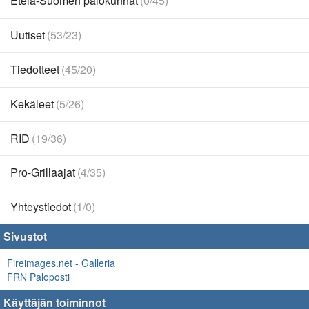
Etelä-Suomen palokunnat
(0/45)
Uutiset
(53/23)
Tiedotteet
(45/20)
Kekäleet
(5/26)
RID
(19/36)
Pro-Grillaajat
(4/35)
Yhteystiedot
(1/0)
Sivustot
Fireimages.net - Galleria
FRN Paloposti
Käyttäjän toiminnot