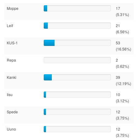
Moppe
17
(5.31%)
Leif
21
(6.56%)
KUS-1
53
(16.56%)
Repa
2
(0.62%)
Kanki
39
(12.19%)
Iisu
10
(3.12%)
Spede
12
(3.75%)
Uuno
12
(3.75%)