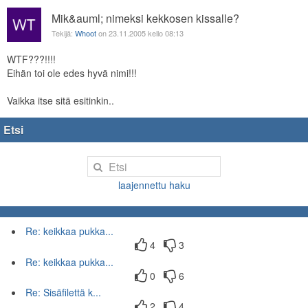
Mik&auml; nimeksi kekkosen kissalle?
Tekijä:
Whoot
on 23.11.2005 kello 08:13
WTF???!!!!
Eihän toi ole edes hyvä nimi!!!
Vaikka itse sitä esitinkin..
Etsi
laajennettu haku
Re: keikkaa pukka...
4
3
Re: keikkaa pukka...
0
6
Re: Sisäfilettä k...
2
4