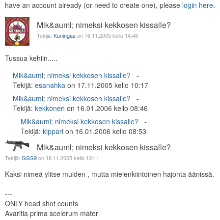
have an account already (or need to create one), please
login here
.
Mik&auml; nimeksi kekkosen kissalle?
Tekijä:
Kuningas
on 16.11.2005 kello 14:48
Tussua kehiin.....
Mik&auml; nimeksi kekkosen kissalle?
Tekijä:
esanahka
on 17.11.2005 kello 10:17
Mik&auml; nimeksi kekkosen kissalle?
Tekijä:
kekkonen
on 16.01.2006 kello 08:46
Mik&auml; nimeksi kekkosen kissalle?
Tekijä:
kippari
on 16.01.2006 kello 08:53
Mik&auml; nimeksi kekkosen kissalle?
Tekijä:
GSG9
on 18.11.2005 kello 12:11
Kaksi nimeä ylitse muiden , mutta mielenkiintoinen hajonta äänissä.
---
ONLY head shot counts
Avaritia prima scelerum mater