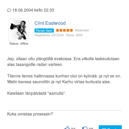
18.06.2004 kello 22:33
Clint Eastwood
Moderator
Forum User
Registered: 03/12/04
Posts: 2003
Status: offline
Jep, ollaan oltu ylängöillä evakossa. Ens viikolla laskeudutaan
alas tasangoille radan varteen.
Tilanne lienee hallinnassa kunhan olut on kylmää: ja nyt se on.
Watin kanssa saunottiin ja nyt Karhu virtaa kurkusta alas.
Katellaan tänpäivästä "aamulla".
Kuka omistaa prosessin?
33
38