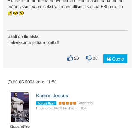
Pitäisiköhän perustaa neuvottelutoimikunta asian tarkemman
määrityksen saamiseksi vai mahdollisesti kutsua FBI paikalle
Sääli on ilmaista.
Halveksunta pitää ansaita!!
28
38
Quote
20.06.2004 kello 11:50
Korson Jeesus
Moderator
Forum User
Registered: 04/26/04
Posts: 1852
Status: offline