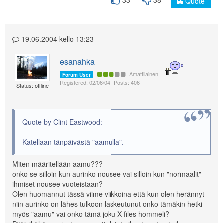
Quote
19.06.2004 kello 13:23
esanahka
Amattilainen
Forum User
Registered: 02/06/04
Posts: 406
Status: offline
Quote by Clint Eastwood:
Katellaan tänpäivästä "aamulla".
Miten määritellään aamu???
onko se silloin kun aurinko nousee vai silloin kun "normaalit"
ihmiset nousee vuoteistaan?
Olen huomannut tässä viime viikkoina että kun olen herännyt
niin aurinko on lähes tulkoon laskeutunut onko tämäkin hetki
myös "aamu" vai onko tämä joku X-files hommeli?