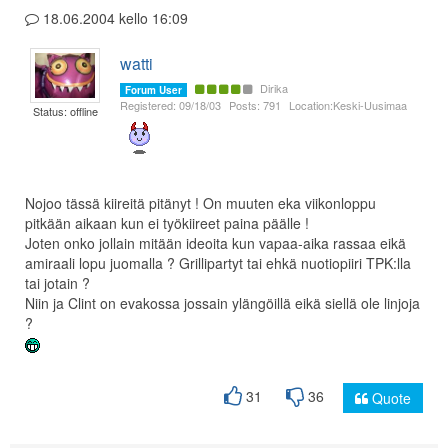
18.06.2004 kello 16:09
watti
Dirika
Forum User
Registered: 09/18/03
Posts: 791
Location:Keski-Uusimaa
Status: offline
Nojoo tässä kiireitä pitänyt ! On muuten eka viikonloppu
pitkään aikaan kun ei työkiireet paina päälle !
Joten onko jollain mitään ideoita kun vapaa-aika rassaa eikä
amiraali lopu juomalla ? Grillipartyt tai ehkä nuotiopiiri TPK:lla
tai jotain ?
Niin ja Clint on evakossa jossain ylängöillä eikä siellä ole linjoja
?
31
36
Quote