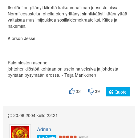
Itselläni on pitänyt kiirettä kaikenmaailman jeesusteluissa.
Normijeesustelun ohella olen yrittänyt sinnikkäästi käännyttää
valtaisaa muslimijoukkoa sosillaidemokraateiksi. Kiitos ja
näkemiin.
K-orson Jesse
Palomiesten asenne
johtohenkilöstöä kohtaan on usein halveksiva ja johdosta
pyritään pysymään erossa. - Teija Mankkinen
32
39
Quote
20.06.2004 kello 22:21
Admin
Admin
Site Admin