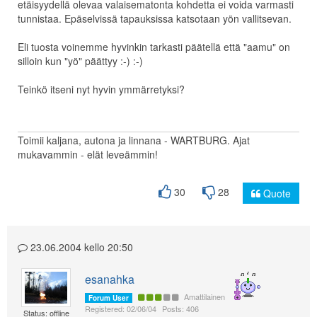
etäisyydellä olevaa valaisematonta kohdetta ei voida varmasti
tunnistaa. Epäselvissä tapauksissa katsotaan yön vallitsevan.
Eli tuosta voinemme hyvinkin tarkasti päätellä että "aamu" on
silloin kun "yö" päättyy :-) :-)
Teinkö itseni nyt hyvin ymmärretyksi?
Toimii kaljana, autona ja linnana - WARTBURG. Ajat
mukavammin - elät leveämmin!
30
28
Quote
23.06.2004 kello 20:50
esanahka
Amattilainen
Forum User
Registered: 02/06/04
Posts: 406
Status: offline