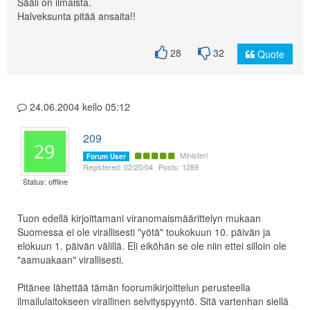
Sääli on ilmaista.
Halveksunta pitää ansaita!!
28
32
Quote
24.06.2004 kello 05:12
209
Ministeri
Forum User
Registered: 02/20/04
Posts: 1289
Status: offline
Tuon edellä kirjoittamani viranomaismäärittelyn mukaan
Suomessa ei ole virallisesti "yötä" toukokuun 10. päivän ja
elokuun 1. päivän välillä. Eli eiköhän se ole niin ettei silloin ole
"aamuakaan" virallisesti.
Pitänee lähettää tämän foorumikirjoittelun perusteella
ilmailulaitokseen virallinen selvityspyyntö. Sitä vartenhan siellä