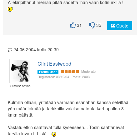
Allekirjoittanut meinaa pitää sadetta ihan vaan kotinurkilla !
31
35
Quote
24.06.2004 kello 20:39
Clint Eastwood
Moderator
Forum User
Registered: 03/12/04
Posts: 2003
Status: offline
Kulmilla ollaan, yritetään varmaan esanahan kanssa selvittää
yön määritelmää ja tarkkailla valaisematonta karhupulloa 8
km:n päästä.
Vastatuletkin saattavat tulla kyseeseen... Tosin saattanevat
tarvita luvan ILL:stä...