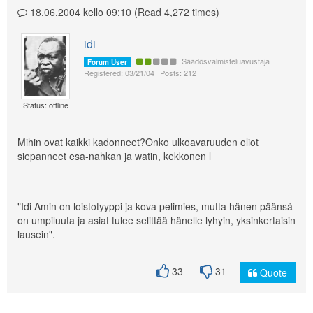
18.06.2004 kello 09:10 (Read 4,272 times)
idi
Säädösvalmisteluavustaja
Forum User
Registered: 03/21/04
Posts: 212
Status: offline
Mihin ovat kaikki kadonneet?Onko ulkoavaruuden oliot
siepanneet esa-nahkan ja watin, kekkonen l
"Idi Amin on loistotyyppi ja kova pelimies, mutta hänen päänsä
on umpiluuta ja asiat tulee selittää hänelle lyhyin, yksinkertaisin
lausein".
33
31
Quote