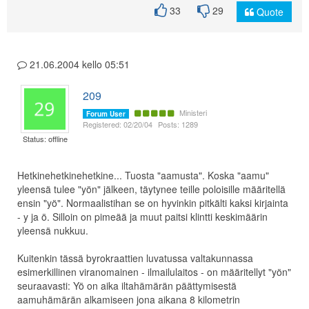
33
29
Quote
21.06.2004 kello 05:51
209
Ministeri
Forum User
Registered: 02/20/04
Posts: 1289
Status: offline
Hetkinehetkinehetkine... Tuosta "aamusta". Koska "aamu"
yleensä tulee "yön" jälkeen, täytynee teille poloisille määritellä
ensin "yö". Normaalistihan se on hyvinkin pitkälti kaksi kirjainta
- y ja ö. Silloin on pimeää ja muut paitsi klintti keskimäärin
yleensä nukkuu.
Kuitenkin tässä byrokraattien luvatussa valtakunnassa
esimerkillinen viranomainen - ilmailulaitos - on määritellyt "yön"
seuraavasti: Yö on aika iltahämärän päättymisestä
aamuhämärän alkamiseen jona aikana 8 kilometrin