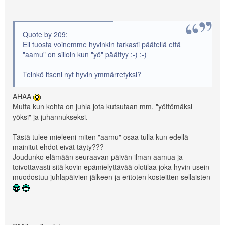
Quote by 209:
Eli tuosta voinemme hyvinkin tarkasti päätellä että
"aamu" on silloin kun "yö" päättyy :-) :-)
Teinkö itseni nyt hyvin ymmärretyksi?
AHAA
Mutta kun kohta on juhla jota kutsutaan mm. "yöttömäksi
yöksi" ja juhannukseksi.
Tästä tulee mieleeni miten "aamu" osaa tulla kun edellä
mainitut ehdot eivät täyty???
Joudunko elämään seuraavan päivän ilman aamua ja
toivottavasti sitä kovin epämielyttävää olotilaa joka hyvin usein
muodostuu juhlapäivien jälkeen ja eritoten kosteitten sellaisten