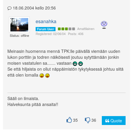
18.06.2004 kello 20:56
esanahka
Amattilainen
Forum User
Registered: 02/06/04
Posts: 406
Status: offline
Meinasin huomenna mennä TPK:lle päivällä viemään uuden
lukon porttiin ja todren näiköisesti joutuu sytyttämään jonkin
moisen vastatulen sa....... vastaan
Se että hiljaista on ollut näppäimistön tykytyksessä johtuu siitä
että olen lomalla
Sääli on ilmaista.
Halveksunta pitää ansaita!!
35
36
Quote