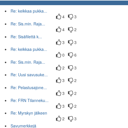
Re: keikkaa pukka...
4
3
Re: Sis.min. Raja...
4
2
Re: Sisäfilettä k...
3
3
Re: keikkaa pukka...
0
6
Re: Sis.min. Raja...
2
3
Re: Uusi savusuke...
3
2
Re: Pelastusajone...
3
2
Re: FRN Tilanneku...
3
2
Re: Myrskyn jälkeen
2
3
Savumerkkejä