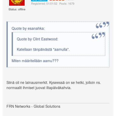
Registered: 01/01/02
Posts: 1679
Status: offline
Quote by esanahka:
Quote by Clint Eastwood:
Katellaan tänpäivästä "aamulla".
Miten määritellään aamu???
Siinä oli ne lainausmerkit. Kyseessä on se hetki, jolloin ns.
normaalit ihmiset juovat iltapäiväkahvia.
FRN Networks - Global Solutions