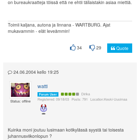
on bureaukraatteja töissä että ne ehtii tällaistakin asiaa miettiä.
Toimii kaljana, autona ja linnana - WARTBURG. Ajat
mukavammin - elät leveämmin!
34
29
Quote
24.06.2004 kello 19:25
watti
Dirika
Forum User
Registered: 09/18/03
Posts: 791
Location:Keski-Uusimaa
Status: offline
Kuinka moni joutuu lusimaan kotikylässä syystä tai toisesta
juhannusviikonlopun ?