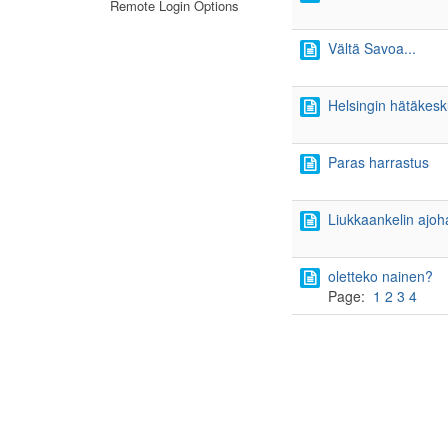
Remote Login Options
Vältä Savoa...
Helsingin hätäkesku
Paras harrastus
Liukkaankelin ajoha
oletteko nainen?
Page:
1
2
3
4
Page navigation