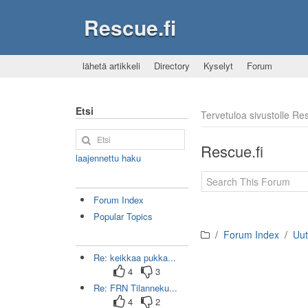
Rescue.fi
lähetä artikkeli
Directory
Kyselyt
Forum
Etsi
Tervetuloa sivustolle R
Rescue.fi
laajennettu haku
Forum Index
Popular Topics
Forum Index
Uut
Re: keikkaa pukka...
4
3
Re: FRN Tilanneku...
4
2
Page navigation