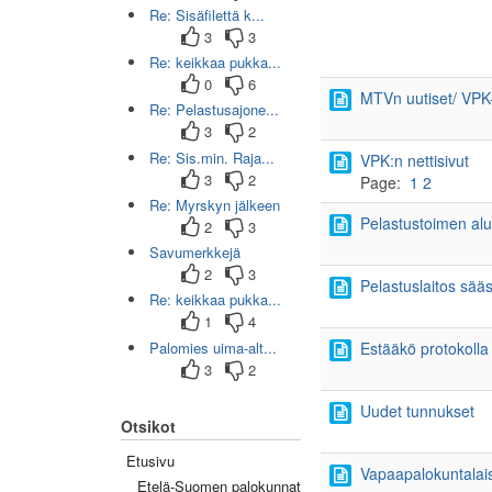
Re: Sisäfilettä k...
3
3
Re: keikkaa pukka...
0
6
MTVn uutiset/ VPK
Re: Pelastusajone...
3
2
Re: Sis.min. Raja...
VPK:n nettisivut
3
2
Page:
1
2
Re: Myrskyn jälkeen
Pelastustoimen alu
2
3
Savumerkkejä
2
3
Pelastuslaitos sää
Re: keikkaa pukka...
1
4
Palomies uima-alt...
Estääkö protokolla
3
2
Uudet tunnukset
Otsikot
Etusivu
Vapaapalokuntalaist
Etelä-Suomen palokunnat
(0/45)