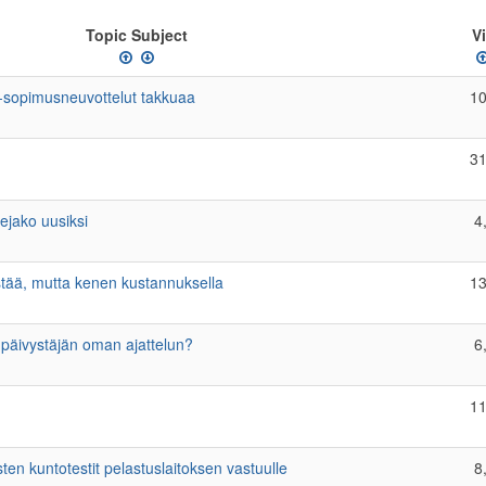
Topic Subject
V
-sopimusneuvottelut takkuaa
10
31
ejako uusiksi
4
stää, mutta kenen kustannuksella
13
 päivystäjän oman ajattelun?
6
11
en kuntotestit pelastuslaitoksen vastuulle
8