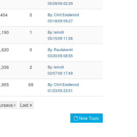
05/28/09 02:29
,404
0
By: Clint Eastwood
05/18/09 09:27
,190
1
By: leinoti
05/15/09 11:36
,620
0
By: Rautakanki
03/20/09 08:55
,336
2
By: leinoti
02/07/09 17:49
,955
69
By: Clint Eastwood
01/23/09 23:51
uraava
Last
New Topic