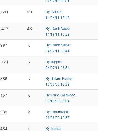
02/07/12 09:31
,641
20
By: Admin
11/24/11 18:48
,417
43
By: Darth Vader
11/18/11 15:28
,987
0
By: Darth Vader
04/07/11 06:44
,121
2
By: kippari
04/07/11 05:54
,386
7
By: Tiikeri Puinen
12/05/09 19:28
,457
0
By: Clint Eastwood
09/15/09 20:34
,932
4
By: Rautakanki
08/26/09 13:57
,484
0
By: leinoti