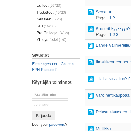
Uutiset
(53/23)
Sensuuri
Tiedotteet
(45/20)
Page:
1
2
Kekäleet
(5/26)
RID
(19/36)
Kopterit kyykkyyn? 
Pro-Grillaajat
(4/35)
Page:
1
2
3
Yhteystiedot
(1/0)
Lähde Välimerelle/u
Sivustot
Ilmaliikenneonnet
Fireimages.net - Galleria
FRN Paloposti
Tilaisinko Jallun??
Käyttäjän toiminnot
Varo nettikauppaa!
Pelastuslaitosten 
Kirjaudu
Lost your
password
?
Mullikka