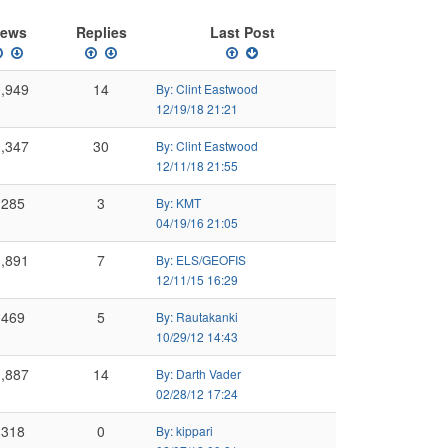
iews
Replies
Last Post
,949
14
By: Clint Eastwood
12/19/18 21:21
,347
30
By: Clint Eastwood
12/11/18 21:55
,285
3
By: KMT
04/19/16 21:05
,891
7
By: ELS/GEOFIS
12/11/15 16:29
,469
5
By: Rautakanki
10/29/12 14:43
,887
14
By: Darth Vader
02/28/12 17:24
,318
0
By: kippari