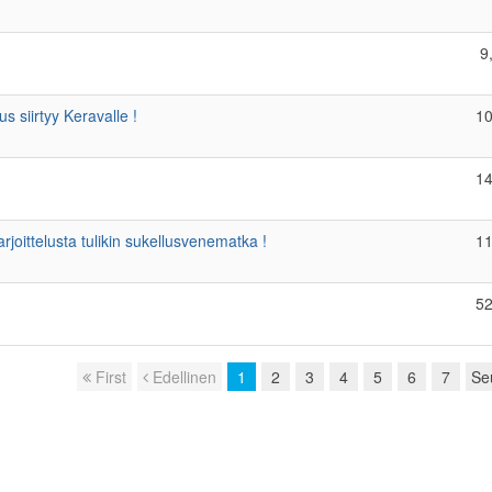
9
s siirtyy Keravalle !
10
14
rjoittelusta tulikin sukellusvenematka !
11
52
First
Edellinen
1
2
3
4
5
6
7
Se