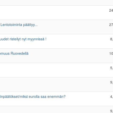
24
Lentotoiminta päättyy...
27
udet risteilyt nyt myynnissä !
8
tomuus Ruovedellä
10
5
9
tilinpäätökset/miksi eurolla saa enemmän?
4
9