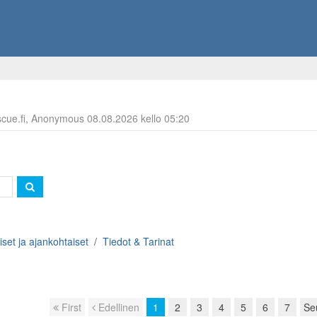
escue.fi, Anonymous 08.08.2026 kello 05:20
iset ja ajankohtaiset
Tiedot & Tarinat
First
Edellinen
1
2
3
4
5
6
7
Se