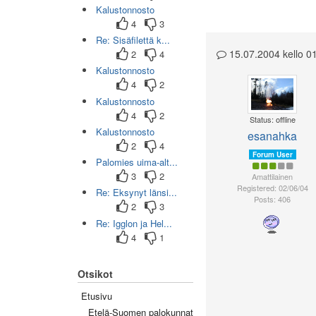
Kalustonnosto
Page navigation
4
3
Re: Sisäfilettä k...
15.07.2004 kello 0
2
4
Kalustonnosto
4
2
Kalustonnosto
4
2
Status: offline
Kalustonnosto
esanahka
2
4
Forum User
Palomies uima-alt...
3
2
Amattilainen
Registered: 02/06/04
Re: Eksynyt länsi...
Posts: 406
2
3
Re: Igglon ja Hel...
4
1
Otsikot
Etusivu
Etelä-Suomen palokunnat
(0/45)