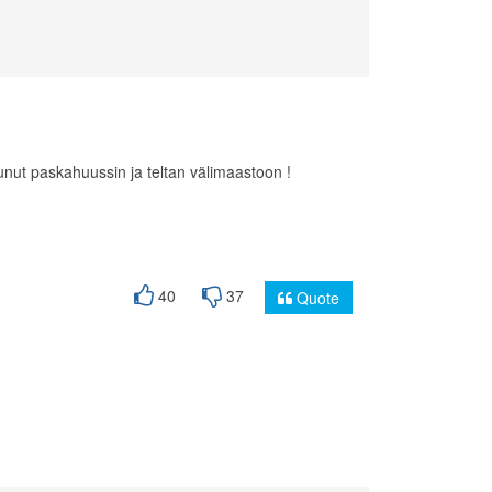
unut paskahuussin ja teltan välimaastoon !
40
37
Quote