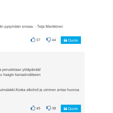
tään pysymään erossa. - Teija Mankkinen
37
44
Quote
a perustetaan yötäpäivää!
tu haagin kansainväliseen
än uimalakki.Koska alkoholi ja uiminen antaa huonoa
45
38
Quote