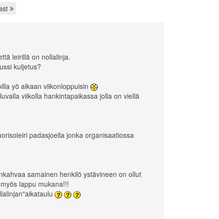
ast
ä leirillä on nollalinja.
ussi kuljetus?
illa yö aikaan viikonloppuisin
uvalla viikolla hankintapaikassa jolla on viellä
orisoleiri padasjoella jonka organisaatiossa
kahvaa samainen henkilö ystävineen on ollut
t myös lappu mukana!!!
llalinjan"aikataulu