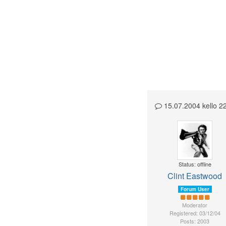
15.07.2004 kello 
Status: offline
Clint Eastwood
Forum User
Moderator
Registered: 03/12/04
Posts: 2003