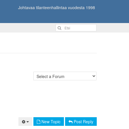
Johtavaa tilanteenhallintaa vuodesta 1998
New Topic
Post Reply