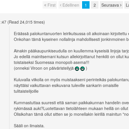
First
Edellinen
1
2
Seuraava
L
1:47 (Read 24,015 times)
Eräässä palokuntanuorten leirikutsussa oli aikoinaan kirjoitettu ett
Onkohan tämä kyseinen nollalinja mahdollisesti jonkinmoinen b
Ainakin pääkaupunkiseudulla on kuullemma kyseisiä linjoja tarjo
Jo edellä mainitsemani kutsun allekirjoittanut henkilö on ollut kul
toistaiseksi Suomessa monopoli-asema!!!
(onneksi Viroon on päiväristeilyjä
)
Kuluvalla viikolla on myös muistaakseni perinteikäs palokuntanu
näyttäisi vaikuttavan esikuvana tuleville sankarin omaisille
tulitaistelijoille
Kummastuttaa suuresti että saman paikkakunnan handelin oven
rykimässä auki?Luotettavan tietolähteen mukaan heillä on ollu
Olisikohan tämä ollut sitten se jo monellakin leirillä mainitun "no
Sääli on ilmaista.