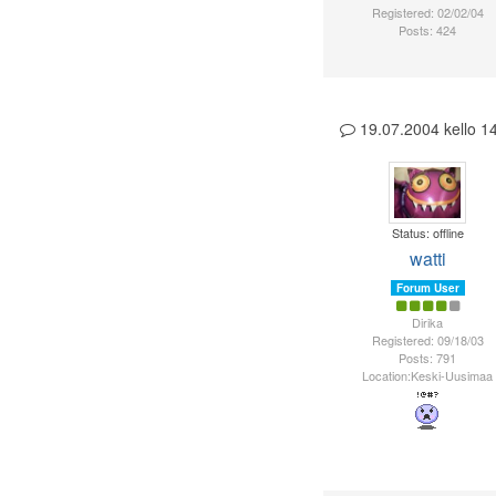
Registered: 02/02/04
Posts: 424
19.07.2004 kello 
Status: offline
watti
Forum User
Dirika
Registered: 09/18/03
Posts: 791
Location:Keski-Uusimaa