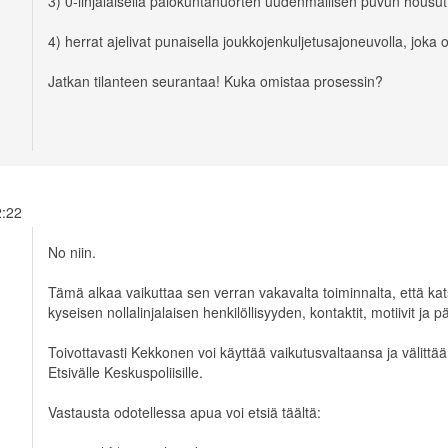
3) 0-linjalaisella palokuntanuorten uudenmallisen puvun housut
4) herrat ajelivat punaisella joukkojenkuljetusajoneuvolla, joka o
Jatkan tilanteen seurantaa! Kuka omistaa prosessin?
12:22
No niin.
Tämä alkaa vaikuttaa sen verran vakavalta toiminnalta, että k
kyseisen nollalinjalaisen henkilöllisyyden, kontaktit, motiivit ja
Toivottavasti Kekkonen voi käyttää vaikutusvaltaansa ja välittää
Etsivälle Keskuspoliisille.
Vastausta odotellessa apua voi etsiä täältä: