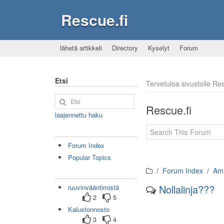
Rescue.fi
lähetä artikkeli
Directory
Kyselyt
Forum
Etsi
Tervetuloa sivustolle R
Rescue.fi
laajennettu haku
Forum Index
Popular Topics
Forum Index
Amm
Nollalinja???
ruuvinvääntimistä
2
5
Kalustonnosto
3
4