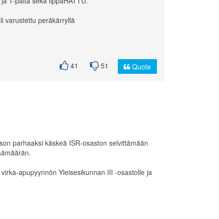
 ja T-paita sekä lippaHATTU.
li varustettu peräkärryllä
41
51
Quote
atson parhaaksi käskeä ISR-osaston selvittämään
 päämäärän.
 virka-apupyynnön Yleisesikunnan III -osastolle ja