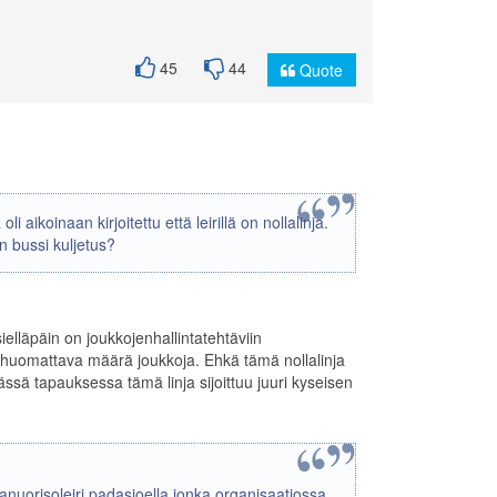
45
44
Quote
aikoinaan kirjoitettu että leirillä on nollalinja.
n bussi kuljetus?
ielläpäin on joukkojenhallintatehtäviin
n huomattava määrä joukkoja. Ehkä tämä nollalinja
ässä tapauksessa tämä linja sijoittuu juuri kyseisen
anuorisoleiri padasjoella jonka organisaatiossa