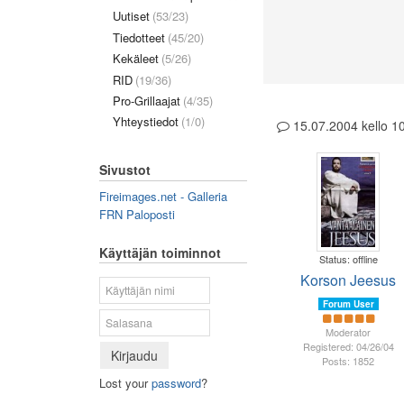
Uutiset
(53/23)
Tiedotteet
(45/20)
Kekäleet
(5/26)
RID
(19/36)
Pro-Grillaajat
(4/35)
Yhteystiedot
(1/0)
15.07.2004 kello 
Sivustot
Fireimages.net - Galleria
FRN Paloposti
Käyttäjän toiminnot
Status: offline
Korson Jeesus
Forum User
Moderator
Registered: 04/26/04
Kirjaudu
Posts: 1852
Lost your
password
?