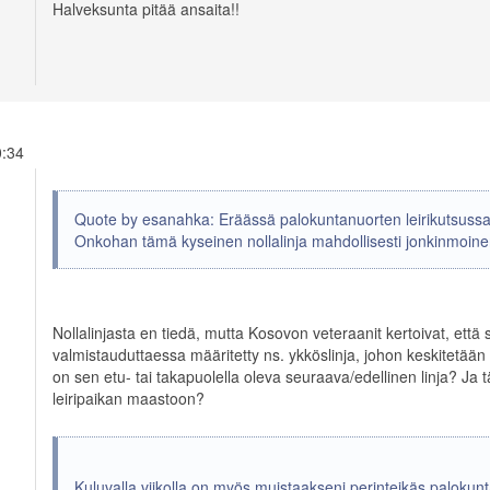
Halveksunta pitää ansaita!!
10:34
Quote by esanahka: Eräässä palokuntanuorten leirikutsussa oli 
Onkohan tämä kyseinen nollalinja mahdollisesti jonkinmoine
Nollalinjasta en tiedä, mutta Kosovon veteraanit kertoivat, että s
valmistauduttaessa määritetty ns. ykköslinja, johon keskitetää
on sen etu- tai takapuolella oleva seuraava/edellinen linja? Ja t
leiripaikan maastoon?
Kuluvalla viikolla on myös muistaakseni perinteikäs palokunt