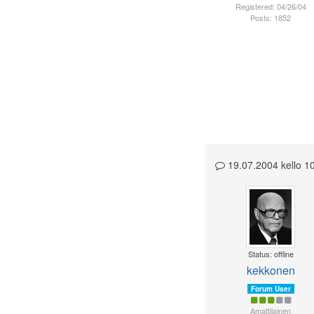
Registered: 04/26/04
Posts: 1852
19.07.2004 kello 
Status: offline
kekkonen
Forum User
Amattilainen