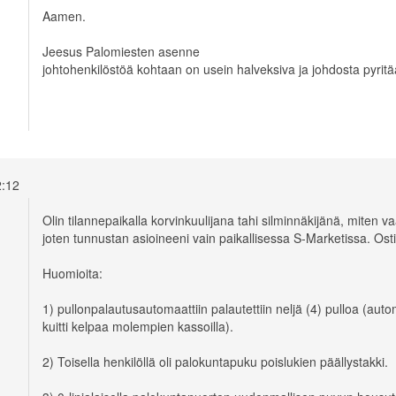
Aamen.
Jeesus Palomiesten asenne
johtohenkilöstöä kohtaan on usein halveksiva ja johdosta pyri
22:12
Olin tilannepaikalla korvinkuulijana tahi silminnäkijänä, miten va
joten tunnustan asioineeni vain paikallisessa S-Marketissa. Os
Huomioita:
1) pullonpalautusautomaattiin palautettiin neljä (4) pulloa (aut
kuitti kelpaa molempien kassoilla).
2) Toisella henkilöllä oli palokuntapuku poislukien päällystakki.