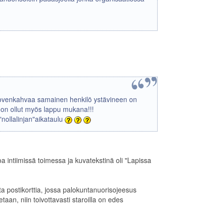
ovenkahvaa samainen henkilö ystävineen on
 on ollut myös lappu mukana!!!
 "nollalinjan"aikataulu
oa intiimissä toimessa ja kuvatekstinä oli "Lapissa
a postikorttia, jossa palokuntanuorisojeesus
taan, niin toivottavasti staroilla on edes