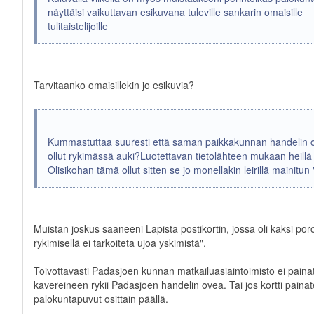
näyttäisi vaikuttavan esikuvana tuleville sankarin omaisille
tulitaistelijoille
Tarvitaanko omaisillekin jo esikuvia?
Kummastuttaa suuresti että saman paikkakunnan handelin 
ollut rykimässä auki?Luotettavan tietolähteen mukaan heillä
Olisikohan tämä ollut sitten se jo monellakin leirillä mainitun
Muistan joskus saaneeni Lapista postikortin, jossa oli kaksi por
rykimisellä ei tarkoiteta ujoa yskimistä".
Toivottavasti Padasjoen kunnan matkailuasiaintoimisto ei painat
kavereineen rykii Padasjoen handelin ovea. Tai jos kortti painate
palokuntapuvut osittain päällä.