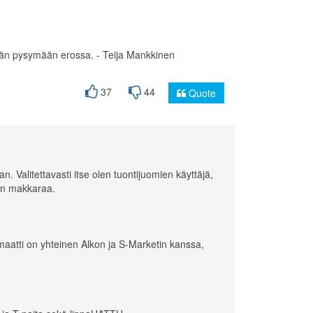
tään pysymään erossa. - Teija Mankkinen
37
44
Quote
an. Valitettavasti itse olen tuontijuomien käyttäjä,
tin makkaraa.
omaatti on yhteinen Alkon ja S-Marketin kanssa,