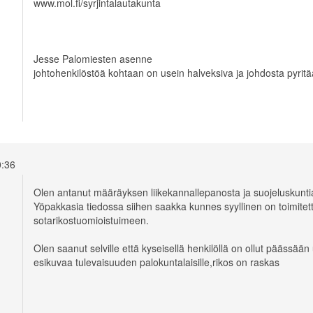
www.mol.fi/syrjintalautakunta
Jesse Palomiesten asenne
johtohenkilöstöä kohtaan on usein halveksiva ja johdosta pyri
10:36
Olen antanut määräyksen liikekannallepanosta ja suojeluskunti
Yöpakkasia tiedossa siihen saakka kunnes syyllinen on toimitet
sotarikostuomioistuimeen.
Olen saanut selville että kyseisellä henkilöllä on ollut päässä
esikuvaa tulevaisuuden palokuntalaisille,rikos on raskas