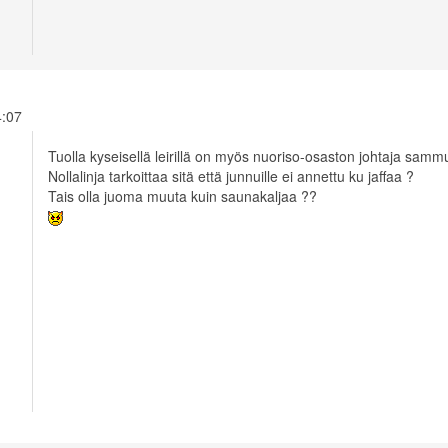
14:07
Tuolla kyseisellä leirillä on myös nuoriso-osaston johtaja samm
Nollalinja tarkoittaa sitä että junnuille ei annettu ku jaffaa ?
Tais olla juoma muuta kuin saunakaljaa ??