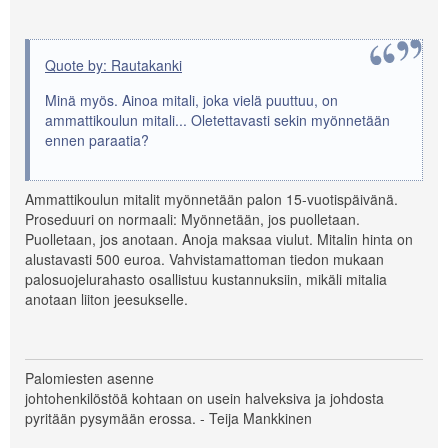
Quote by: Rautakanki
Minä myös. Ainoa mitali, joka vielä puuttuu, on
ammattikoulun mitali... Oletettavasti sekin myönnetään
ennen paraatia?
Ammattikoulun mitalit myönnetään palon 15-vuotispäivänä.
Proseduuri on normaali: Myönnetään, jos puolletaan.
Puolletaan, jos anotaan. Anoja maksaa viulut. Mitalin hinta on
alustavasti 500 euroa. Vahvistamattoman tiedon mukaan
palosuojelurahasto osallistuu kustannuksiin, mikäli mitalia
anotaan liiton jeesukselle.
Palomiesten asenne
johtohenkilöstöä kohtaan on usein halveksiva ja johdosta
pyritään pysymään erossa. - Teija Mankkinen