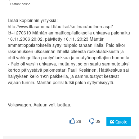
Status: offline
Lisää kopioinnin yrityksiä:
http://www.iltasanomat.fi/uutiset/kotimaa/uutinen.asp?
id=1270610 Mäntän ammattioppilaitoksella uhkaava palonalku
16.11.2006 20:02, päivitetty 16.11. 20:23 Mäntän
ammattioppilaitoksella syttyi tulipalo tänään illalla. Palo alkoi
rakennuksen ulkoseinän lähellä olleesta roskakatoksesta ja
ehti vahingoittaa puutyöluokkaa ja puutyönopettajien huonetta.
- Palo oli varsin uhkaava, mutta nyt se on saatu sammutetuksi,
kertoo päivystävä palomestari Pauli Keskinen. Hätäkeskus sai
hälytyksen kello 19:n paikkeilla, ja sammutustyöt kestivät
vajaan tunnin. Mäntän poliisi tutkii palon syttymissyytä.
Volkswagen, Aatuun voit luottaa.
28
39
Quote