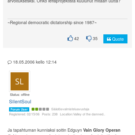
arvoituksesksi. Onko leffaprojektista kuulunut mitään uutta?
~Regional democratic dictatorship since 1987~
42
35
Quote
18.05.2006 kello 12:14
Status: offline
SilentSoul
Säädösvalmisteluavustaja
Forum User
Registered: 02/15/06
Posts: 238
Location:Valley of the damned..
Ja tapahtuman kunniaksi soitin Edguyn
Vain Glory Operan