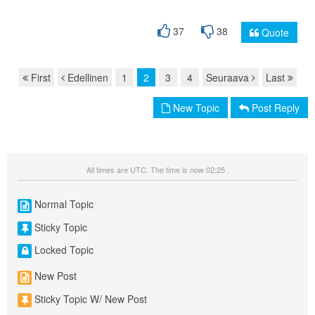
37
38
Quote
First
Edellinen
1
2
3
4
Seuraava
Last
Page navigation
New Topic
Post Reply
All times are UTC. The time is now 02:25 .
Normal Topic
Sticky Topic
Locked Topic
New Post
Sticky Topic W/ New Post