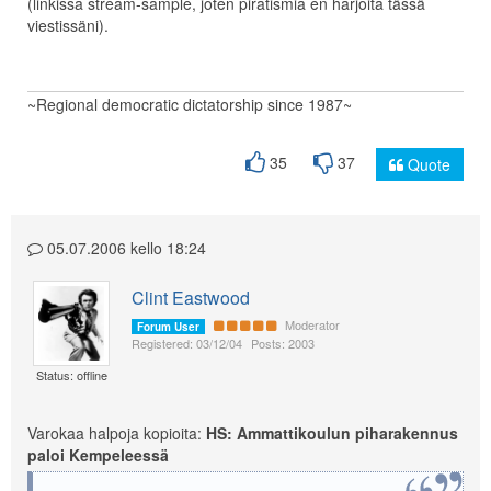
(linkissa stream-sample, joten piratismia en harjoita tässä
viestissäni).
~Regional democratic dictatorship since 1987~
35
37
Quote
05.07.2006 kello 18:24
Clint Eastwood
Moderator
Forum User
Registered: 03/12/04
Posts: 2003
Status: offline
Varokaa halpoja kopioita:
HS: Ammattikoulun piharakennus
paloi Kempeleessä