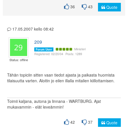
36
43
Quote
17.05.2007 kello 08:42
209
Ministeri
Forum User
Registered: 02/20/04
Posts: 1289
Status: offline
Tähän topiciin sitten vaan tiedot ajasta ja paikasta huomista
tilaisuutta varten. Aloitin jo eilen illalla mitalien kiillottamisen.
Toimii kaljana, autona ja linnana - WARTBURG. Ajat
mukavammin - elät leveämmin!
42
37
Quote