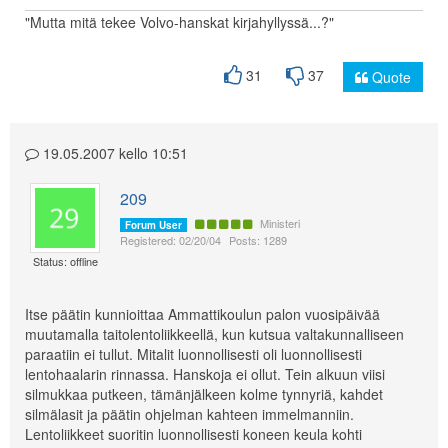
"Mutta mitä tekee Volvo-hanskat kirjahyllyssä...?"
31
37
Quote
19.05.2007 kello 10:51
209
Ministeri
Forum User
Registered: 02/20/04
Posts: 1289
Status: offline
Itse päätin kunnioittaa Ammattikoulun palon vuosipäivää
muutamalla taitolentoliikkeellä, kun kutsua valtakunnalliseen
paraatiin ei tullut. Mitalit luonnollisesti oli luonnollisesti
lentohaalarin rinnassa. Hanskoja ei ollut. Tein alkuun viisi
silmukkaa putkeen, tämänjälkeen kolme tynnyriä, kahdet
silmälasit ja päätin ohjelman kahteen immelmanniin.
Lentoliikkeet suoritin luonnollisesti koneen keula kohti