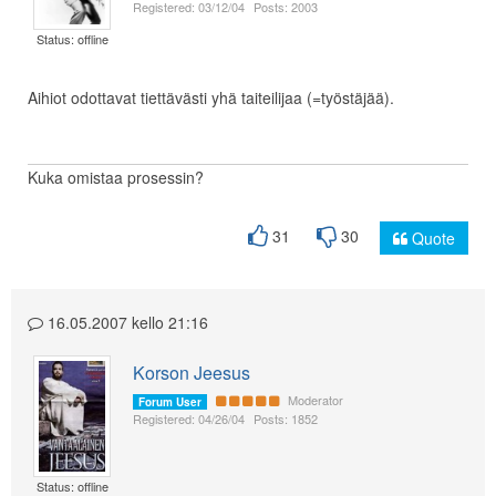
Registered: 03/12/04
Posts: 2003
Status: offline
Aihiot odottavat tiettävästi yhä taiteilijaa (=työstäjää).
Kuka omistaa prosessin?
31
30
Quote
16.05.2007 kello 21:16
Korson Jeesus
Moderator
Forum User
Registered: 04/26/04
Posts: 1852
Status: offline