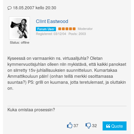
18.05.2007 kello 20:30
Clint Eastwood
Moderator
Forum User
Registered: 03/12/04
Posts: 2003
Status: offline
Kyseessä on varmaankin ns. virtuaalijuhla? Oletan
kymmenvuotisjuhlan olleen niin mykistävä, että kaikki panokset
on siirretty 15v-juhlallisuuksien suunnitteluun. Kumartakaa
Ammattikouluun päin! (onhan teillä merkki osoittamassa
suuntaa?) PS: grilli on kuumana, jotta teretulemast, ja oluttakin
on.
Kuka omistaa prosessin?
37
32
Quote