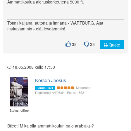
Ammattikoulua aloituskorkeutena 5000 ft.
Toimii kaljana, autona ja linnana - WARTBURG. Ajat
mukavammin - elät leveämmin!
38
33
Quote
18.05.2008 kello 17:50
Korson Jeesus
Moderator
Forum User
Registered: 04/26/04
Posts: 1852
Status: offline
Bileet! Mika olla ammattikoulun palo arabiaksi?