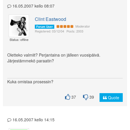
16.05.2007 kello 08:07
Clint Eastwood
Moderator
Forum User
Registered: 03/12/04
Posts: 2003
Status: offline
Oletteko valmiit? Perjantaina on jälleen vuosipäivä.
Järjestämmekö paraatin?
Kuka omistaa prosessin?
37
39
Quote
16.05.2007 kello 14:15