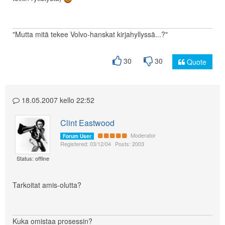
"Mutta mitä tekee Volvo-hanskat kirjahyllyssä...?"
30
30
Quote
18.05.2007 kello 22:52
Clint Eastwood
Moderator
Forum User
Registered: 03/12/04
Posts: 2003
Status: offline
Tarkoitat amis-olutta?
Kuka omistaa prosessin?