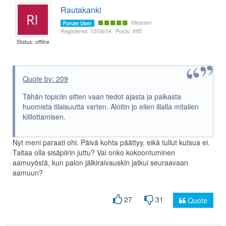
Rautakanki
Ministeri
Forum User
Registered: 10/06/04
Posts: 895
Status: offline
Quote by: 209
Tähän topiciin sitten vaan tiedot ajasta ja paikasta
huomista tilaisuutta varten. Aloitin jo eilen illalla mitalien
kiillottamisen.
Nyt meni paraati ohi. Päivä kohta päättyy, eikä tullut kutsua ei.
Taitaa olla sisäpiirin juttu? Vai onko kokoontuminen
aamuyöstä, kun palon jälkiraivauskin jatkui seuraavaan
aamuun?
27
31
Quote