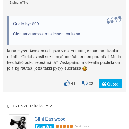
Status: offline
Quote by: 209
Olen tarvittaessa mitaleineni mukana!
Minä myös. Ainoa mitali, joka vielä puuttuu, on ammattikoulun
mitali... Oletettavasti sekin myönnetään ennen paraatia? Mutta
kestääkö puku repeämättä? Vastapainona oikealla puolella on
jo 1 kg rautaa, jotta takki pysyy suorassa
41
32
Quote
16.05.2007 kello 15:21
Clint Eastwood
Moderator
Forum User