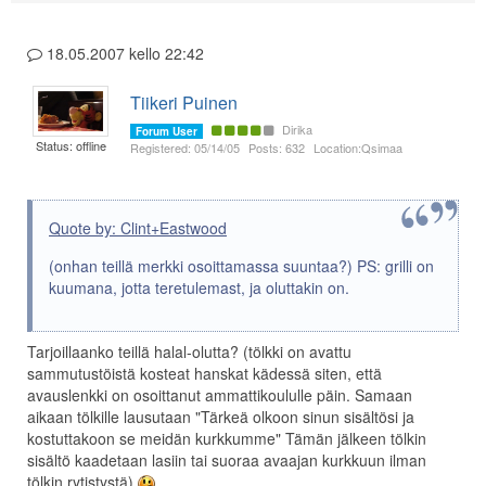
18.05.2007 kello 22:42
Tiikeri Puinen
Dirika
Forum User
Status: offline
Registered: 05/14/05
Posts: 632
Location:Qsimaa
Quote by: Clint+Eastwood
(onhan teillä merkki osoittamassa suuntaa?) PS: grilli on
kuumana, jotta teretulemast, ja oluttakin on.
Tarjoillaanko teillä halal-olutta? (tölkki on avattu
sammutustöistä kosteat hanskat kädessä siten, että
avauslenkki on osoittanut ammattikoululle päin. Samaan
aikaan tölkille lausutaan "Tärkeä olkoon sinun sisältösi ja
kostuttakoon se meidän kurkkumme" Tämän jälkeen tölkin
sisältö kaadetaan lasiin tai suoraa avaajan kurkkuun ilman
tölkin rytistystä)