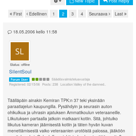
New Topic
Post Reply
First
Edellinen
1
2
3
4
Seuraava
Last
Page navigation
18.05.2006 kello 11:58
Status: offline
SilentSoul
Säädösvalmisteluavustaja
Forum User
Registered: 02/15/06
Posts: 238
Location:Valley of the damned..
Täälläpäin ainakin Kemiran TPK:n 37 teki yksinään
paraatiajelun kaupungilla. Pysähdyin ja seurasin auton
ohikulkua ja uhrasin ajatuksen Ammatikoulun veteraaneille.
Liikutuksen partaalla jatkoin matkaani kotiin. Sitä, johtuiko
liikutus kameran jäämisestä kotiin ja täten hyvän kuvan
menettämisestä vaiko veteraanien urotöistä palossa, jääköön