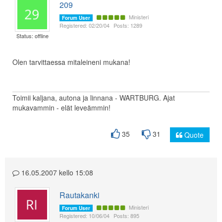
209
Ministeri
Forum User
Registered: 02/20/04
Posts: 1289
Status: offline
Olen tarvittaessa mitaleineni mukana!
Toimii kaljana, autona ja linnana - WARTBURG. Ajat
mukavammin - elät leveämmin!
35
31
Quote
16.05.2007 kello 15:08
Rautakanki
Ministeri
Forum User
Registered: 10/06/04
Posts: 895