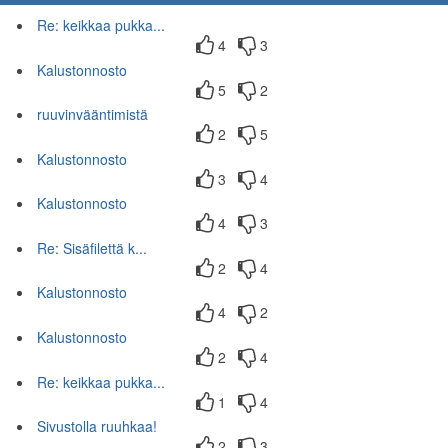
Re: keikkaa pukka...
4
3
Kalustonnosto
5
2
ruuvinvääntimistä
2
5
Kalustonnosto
3
4
Kalustonnosto
4
3
Re: Sisäfilettä k...
2
4
Kalustonnosto
4
2
Kalustonnosto
2
4
Re: keikkaa pukka...
1
4
Sivustolla ruuhkaa!
2
3