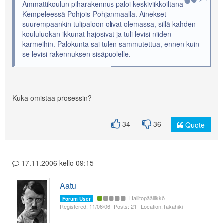
Ammattikoulun piharakennus paloi keskiviikkoiltana
Kempeleessä Pohjois-Pohjanmaalla. Ainekset
suurempaankin tulipaloon olivat olemassa, sillä kahden
koululuokan ikkunat hajosivat ja tuli levisi niiden
karmeihin. Palokunta sai tulen sammutettua, ennen kuin
se levisi rakennuksen sisäpuolelle.
Kuka omistaa prosessin?
34
36
Quote
17.11.2006 kello 09:15
Aatu
Hallitopäällikkö
Forum User
Registered: 11/06/06
Posts: 21
Location:Takahiki