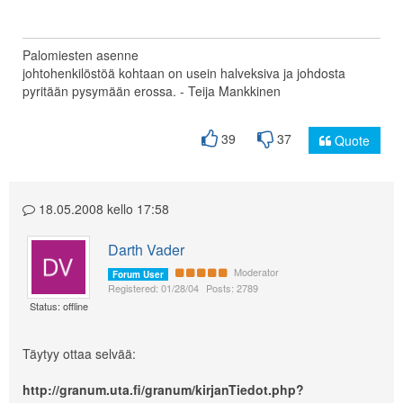
Palomiesten asenne
johtohenkilöstöä kohtaan on usein halveksiva ja johdosta
pyritään pysymään erossa. - Teija Mankkinen
39
37
Quote
18.05.2008 kello 17:58
Darth Vader
Moderator
Forum User
Registered: 01/28/04
Posts: 2789
Status: offline
Täytyy ottaa selvää:
http://granum.uta.fi/granum/kirjanTiedot.php?