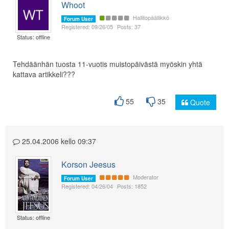
Whoot
Hallitopäällikkö
Forum User
Registered: 09/26/05
Posts: 37
Status: offline
Tehdäänhän tuosta 11-vuotis muistopäivästä myöskin yhtä
kattava artikkeli???
55
35
Quote
25.04.2006 kello 09:37
Korson Jeesus
Moderator
Forum User
Registered: 04/26/04
Posts: 1852
Status: offline