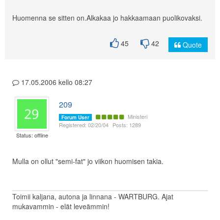
Huomenna se sitten on.Alkakaa jo hakkaamaan puolikovaksi.
45
42
Quote
17.05.2006 kello 08:27
209
Ministeri
Forum User
Registered: 02/20/04
Posts: 1289
Status: offline
Mulla on ollut "semi-fat" jo viikon huomisen takia.
Toimii kaljana, autona ja linnana - WARTBURG. Ajat
mukavammin - elät leveämmin!