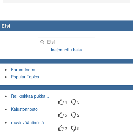
Etsi
laajennettu haku
Forum Index
Popular Topics
Re: keikkaa pukka...
4
3
Kalustonnosto
5
2
ruuvinvääntimistä
2
5