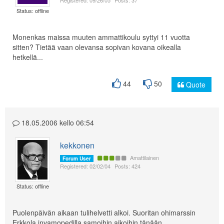
Registered: 09/26/05
Posts: 37
Status: offline
Monenkas maissa muuten ammattikoulu syttyi 11 vuotta
sitten? Tietää vaan olevansa sopivan kovana oikealla
hetkellä...
44
50
Quote
18.05.2006 kello 06:54
kekkonen
Amattilainen
Forum User
Registered: 02/02/04
Posts: 424
Status: offline
Puolenpäivän aikaan tulihelvetti alkoi. Suoritan ohimarssin
Erkkola invamopedilla samoihin aikoihin tänään.