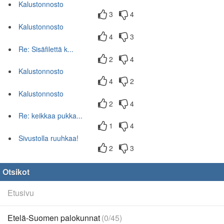
Kalustonnosto
3
4
Kalustonnosto
4
3
Re: Sisäfilettä k...
2
4
Kalustonnosto
4
2
Kalustonnosto
2
4
Re: keikkaa pukka...
1
4
Sivustolla ruuhkaa!
2
3
Otsikot
Etusivu
Etelä-Suomen palokunnat
(0/45)