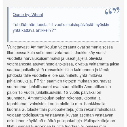
Quote by: Whoot
Tehdäänhän tuosta 11-vuotis muistopäivästä myöskin
yhtä kattava artikkeli???
Valitettavasti Ammattikoulun veteraanit ovat samanlaisessa
tilanteessa kuin sotiemme vetaraanit. Joukko käy vuosi
vuodelta harvalukuisemmaksi ja useat jäljellä olevista
veteraaneista asuvat hoitolaitoksissa, eivätkä välttämättä jaksa
saapua paikalle yhtä runsaslukuisina kuin ennen ja tämän
johdosta tälle vuodelle ei ole suunniteltu yhtä mittavia
juhlallisuuksia. FRN:n saamien tietojen mukaan seuraavat
suuremmat juhlallisuudet ovat suunnitteilla Ammattikoulun
palon 15-vuotis juhlallisuuksiin. 15-vuotis päiväksi on
suunniteltu Ammattikoulun palon rekonstruktiontia ja
tapahtuman valmistelut on jo aloitettu mm. hankkimalla
kuorma-autolasteittain pullopaketteja, jotta rekonstruksitossa
voidaan todellisuutta vastaavasti kuvata aseman vastaavan
esimiehen käyttämä määrä pullopaketteja. Pullopaketteja on
tilattu ympäri Eurooppaa ja niitä tuodaan Suomeen mm