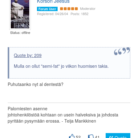
Korson Jeesus
Moderator
Forum User
Registered: 04/26/04
Posts: 1852
Status: offline
Quote by: 209
Mulla on ollut "semi-fat" jo viikon huomisen takia.
Puhutaanko nyt al dentestä?
Palomiesten asenne
johtohenkilöstöä kohtaan on usein halveksiva ja johdosta
pyritään pysymään erossa. - Teija Mankkinen
52
41
Quote