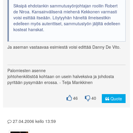
Siksipä ehdotankin sammutusyönjohtajan rooliin Robert
de Niroa. Kansainvälisenä miehenä Kekkonen varmasti
voisi esittää itseään. Löytyyhän häneltä ilmeisestikin
edelleen myös autenttiset, sammutustyön jäljiltä edelleen
kosteat hanskat.
Ja aseman vastaavaa esimiestä voisi edittää Danny De Vito.
Palomiesten asenne
johtohenkilöstöä kohtaan on usein halveksiva ja johdosta
pyritään pysymään erossa. - Teija Mankkinen
46
40
Quote
27.04.2006 kello 13:59