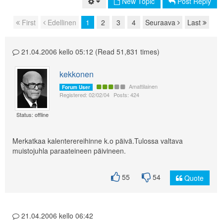
New Topic
Post Reply
First
Edellinen
1
2
3
4
Seuraava
Last
Page navigation
21.04.2006 kello 05:12 (Read 51,831 times)
kekkonen
Amattilainen
Forum User
Registered: 02/02/04
Posts: 424
Status: offline
Merkatkaa kalenterereihinne k.o päivä.Tulossa valtava
muistojuhla paraateineen päivineen.
55
54
Quote
21.04.2006 kello 06:42