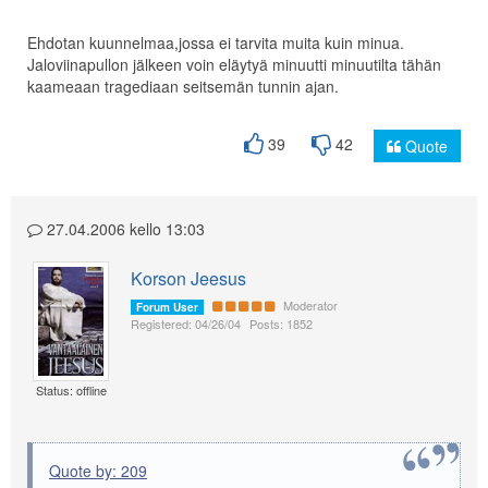
Ehdotan kuunnelmaa,jossa ei tarvita muita kuin minua.
Jaloviinapullon jälkeen voin eläytyä minuutti minuutilta tähän
kaameaan tragediaan seitsemän tunnin ajan.
39
42
Quote
27.04.2006 kello 13:03
Korson Jeesus
Moderator
Forum User
Registered: 04/26/04
Posts: 1852
Status: offline
Quote by: 209