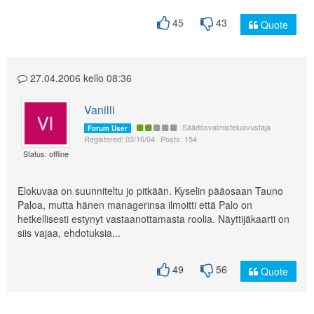
45
43
Quote
27.04.2006 kello 08:36
Vanilli
Säädösvalmisteluavustaja
Forum User
Registered: 03/16/04
Posts: 154
Status: offline
Elokuvaa on suunniteltu jo pitkään. Kyselin pääosaan Tauno
Paloa, mutta hänen managerinsa ilmoitti että Palo on
hetkellisesti estynyt vastaanottamasta roolia. Näyttijäkaarti on
siis vajaa, ehdotuksia...
49
56
Quote