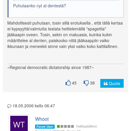
Puhutaanko nyt al dentestä?
Mahdollisesti puhutaan, tosin sillä erotuksella , että tällä kertaa
ei kypsyyttä/valmiutta testata heittelemällä "spagettia"
jääkaapin oveen. Tosin, sekin on makuasia, kuinka kukin
määrittelee al denten, paiskooko niitä jääkaappiin vaiko
ikkunaan ja meneekö sinne vain yksi vaiko koko kattilallinen.
~Regional democratic dictatorship since 1987~
45
38
Quote
18.05.2006 kello 06:47
Whoot
Hallitopäällikkö
Forum User