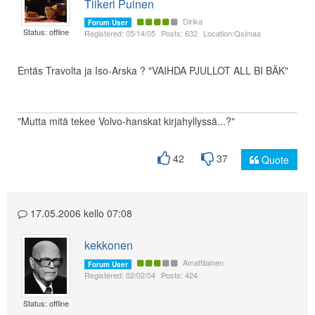
Tiikeri Puinen
Dirika
Forum User
Status: offline
Registered: 05/14/05
Posts: 632
Location:Qsimaa
Entäs Travolta ja Iso-Arska ? "VAIHDA PJULLOT ALL BI BÄK"
"Mutta mitä tekee Volvo-hanskat kirjahyllyssä...?"
42
37
Quote
17.05.2006 kello 07:08
kekkonen
Amattilainen
Forum User
Registered: 02/02/04
Posts: 424
Status: offline