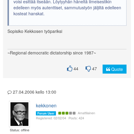
voisi esittää itseään. Löytyyhän häneltä ilmeisestikin
edelleen myös autenttiset, sammutustyön jäljiltä edelleen
kosteat hanskat.
Sopisiko Kekkosen työpariksi
~Regional democratic dictatorship since 1987~
44
47
Quote
27.04.2006 kello 13:00
kekkonen
Amattilainen
Forum User
Registered: 02/02/04
Posts: 424
Status: offline