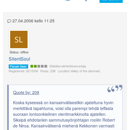
27.04.2006 kello 11:25
Status: offline
SilentSoul
Säädösvalmisteluavustaja
Forum User
Registered: 02/15/06
Posts: 238
Location:Valley of the damned..
Quote by: 209
Koska kyseessä on kansainvälisestikin ajateltuna hyvin
merkittävä tapahtuma, voisi olla parempi tehdä leffasta
suoraan lontoonkielinen vientimarkkinoita ajatellen.
Siksipä ehdotankin sammutusyönjohtajan rooliin Robert
de Niroa. Kansainvälisenä miehenä Kekkonen varmasti