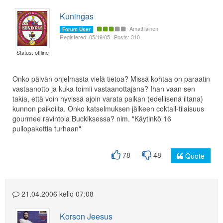
Kuningas
Amattilainen
Forum User
Registered: 05/19/05
Posts: 310
Status: offline
Onko päivän ohjelmasta vielä tietoa? Missä kohtaa on paraatin
vastaanotto ja kuka toimii vastaanottajana? Ihan vaan sen
takia, että voin hyvissä ajoin varata paikan (edellisenä iltana)
kunnon paikoilta. Onko katselmuksen jälkeen coktail-tilaisuus
gourmee ravintola Buckiksessa? nim. "Käytinkö 16
pullopakettia turhaan"
78
48
Quote
21.04.2006 kello 07:08
Korson Jeesus