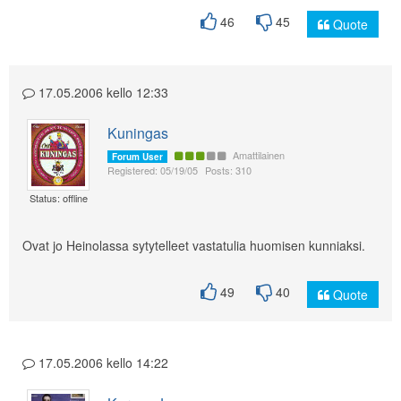
46
45
Quote
17.05.2006 kello 12:33
Kuningas
Amattilainen
Forum User
Registered: 05/19/05
Posts: 310
Status: offline
Ovat jo Heinolassa sytytelleet vastatulia huomisen kunniaksi.
49
40
Quote
17.05.2006 kello 14:22