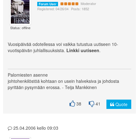
Moderator
Forum User
Registered: 04/26/04
Posts: 1852
Status: offline
Vuosipäivää odotellessa voi vaikka tutustua uutiseen 10-
vuotispäivän juhlallisuuksista.
Linkki uutiseen
.
Palomiesten asenne
johtohenkilöstöä kohtaan on usein halveksiva ja johdosta
pyritään pysymään erossa. - Teija Mankkinen
38
41
Quote
25.04.2006 kello 09:03