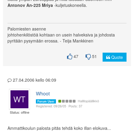
Antonov An-225 Mriya
-kuljetuskoneella.
Palomiesten asenne
johtohenkilöstöä kohtaan on usein halveksiva ja johdosta
pyritään pysymään erossa. - Teija Mankkinen
47
51
Quote
27.04.2006 kello 06:09
Whoot
Hallitopäällikkö
Forum User
Registered: 09/26/05
Posts: 37
Status: offline
Ammattikoulun palosta pitäs tehdä koko illan elokuva...