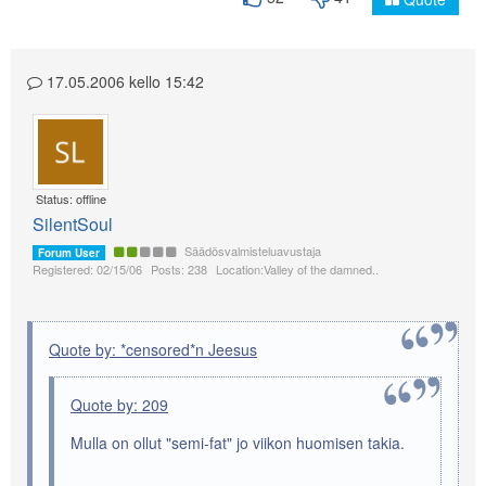
17.05.2006 kello 15:42
Status: offline
SilentSoul
Säädösvalmisteluavustaja
Forum User
Registered: 02/15/06
Posts: 238
Location:Valley of the damned..
Quote by: *censored*n Jeesus
Quote by: 209
Mulla on ollut "semi-fat" jo viikon huomisen takia.