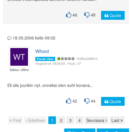
46
48
Quote
18.05.2006 kello 09:02
Whoot
Hallitopäällikkö
Forum User
Registered: 09/26/05
Posts: 37
Status: offline
Eli siis juurikin nyt..onneksi olen suht kovana...
42
44
Quote
First
Edellinen
1
2
3
4
Seuraava
Last
Page navigation