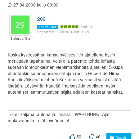
27.04.2006 kello 09:06
209
Ministeri
Forum User
Registered: 02/20/04
Posts: 1289
Status: offline
Koska kyseessä on kansainvälisestikin ajateltuna hyvin
merkittävä tapahtuma, voisi olla parempi tehdä leffasta
suoraan lontoonkielinen vientimarkkinoita ajatellen. Siksipä
ehdotankin sammutusyönjohtajan rooliin Robert de Niroa.
Kansainvälisenä miehenä Kekkonen varmasti voisi esittää
itseään. Löytyyhän häneltä ilmeisestikin edelleen myös
autenttiset, sammutustyön jäljiltä edelleen kosteat hanskat.
Toimii kaljana, autona ja linnana - WARTBURG. Ajat
mukavammin - elät leveämmin!
50
46
Quote