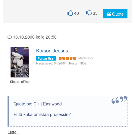
40
35
Quote
13.10.2006 kello 20:56
Korson Jeesus
Moderator
Forum User
Registered: 04/26/04
Posts: 1852
Status: offline
Quote by: Clint Eastwood
Entä kuka omistaa prosessin?
Liitto.