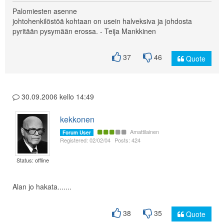
Palomiesten asenne
johtohenkilöstöä kohtaan on usein halveksiva ja johdosta
pyritään pysymään erossa. - Teija Mankkinen
37
46
Quote
30.09.2006 kello 14:49
kekkonen
Amattilainen
Forum User
Registered: 02/02/04
Posts: 424
Status: offline
Alan jo hakata.......
38
35
Quote