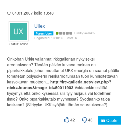
04.01.2007 kello 13:48
Ullex
Hallitopäällikkö
Forum User
Registered: 10/10/06
Posts: 6
Status: offline
Onkohan Urkki vallannut irkkigallerian nykyiseksi
areenakseen? Tänään päivän kuvana meinaa on
piparkakkutalo johon muuttanut UKK-energia on saanut päälle
tomutetun pölysokerin reinkarnoitumaan tuon kunnioitettavan
kasvokuvan muotoon...
http://irc-galleria.net/view.php?
nick=Jounas&image_id=50011903
Voidaankin esittää
kysymys että onko kyseessä siis tyly huijaus vai todellinen
ilmiö? Onko piparkakkutalo myynnissä? Syödäänkö taloa
koskaan? (Siirtyyko UKK syöjään tämän seurauksena?)
42
43
Quote