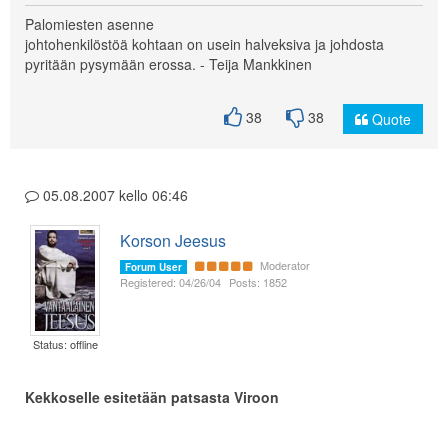
Palomiesten asenne
johtohenkilöstöä kohtaan on usein halveksiva ja johdosta
pyritään pysymään erossa. - Teija Mankkinen
38
38
Quote
05.08.2007 kello 06:46
Korson Jeesus
Moderator
Forum User
Registered: 04/26/04
Posts: 1852
Status: offline
Kekkoselle esitetään patsasta Viroon