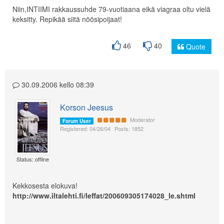
Niin,INTIIMI rakkaussuhde 79-vuotiaana eikä viagraa oltu vielä
keksitty. Repikää siitä nöösipoijaat!
46
40
Quote
30.09.2006 kello 08:39
Korson Jeesus
Moderator
Forum User
Registered: 04/26/04
Posts: 1852
Status: offline
Kekkosesta elokuva!
http://www.iltalehti.fi/leffat/200609305174028_le.shtml