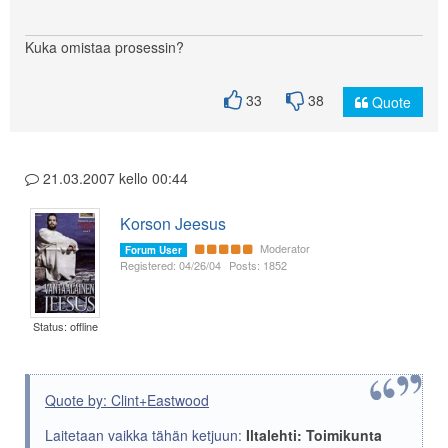
Kuka omistaa prosessin?
33
38
Quote
21.03.2007 kello 00:44
Korson Jeesus
Moderator
Forum User
Registered: 04/26/04
Posts: 1852
Status: offline
Quote by: Clint+Eastwood
Laitetaan vaikka tähän ketjuun:
Iltalehti: Toimikunta