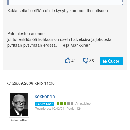
Kekkoselta itseltään ei ole kysytty kommenttia uutiseen.
Palomiesten asenne
johtohenkilöstöä kohtaan on usein halveksiva ja johdosta
pyritään pysymään erossa. - Teija Mankkinen
41
38
Quote
26.09.2006 kello 11:00
kekkonen
Amattilainen
Forum User
Registered: 02/02/04
Posts: 424
Status: offline