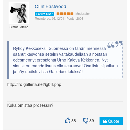
Clint Eastwood
Moderator
Forum User
Registered: 03/12/04
Posts: 2003
Status: offline
Ryhdy Kekkoseksi! Suomessa on tähän mennessä
saanut kasvonsa seteliin valtakaudellaan ainostaan
edesmennyt presidentti Urho Kaleva Kekkonen. Nyt
sinulla on mahdollisuus olla seuraava! Osallistu kilpailuun
ja näy uudistuvissa Galleriaseteleissä!
http://irc-galleria.net/igbill.php
Kuka omistaa prosessin?
38
39
Quote