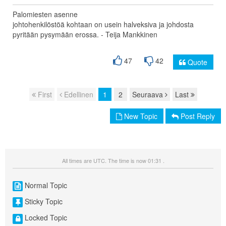
Palomiesten asenne
johtohenkilöstöä kohtaan on usein halveksiva ja johdosta
pyritään pysymään erossa. - Teija Mankkinen
47
42
Quote
First
Edellinen
1
2
Seuraava
Last
Page navigation
New Topic
Post Reply
All times are UTC. The time is now 01:31 .
Normal Topic
Sticky Topic
Locked Topic