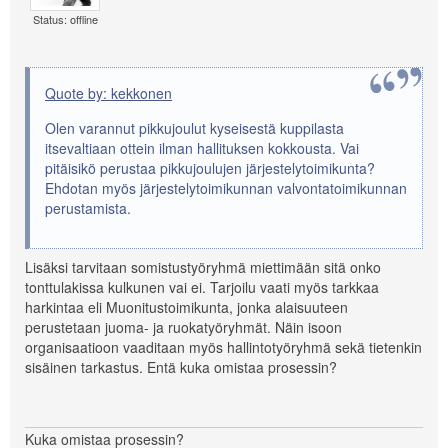
Status: offline
Quote by: kekkonen
Olen varannut pikkujoulut kyseisestä kuppilasta
itsevaltiaan ottein ilman hallituksen kokkousta. Vai
pitäisikö perustaa pikkujoulujen järjestelytoimikunta?
Ehdotan myös järjestelytoimikunnan valvontatoimikunnan
perustamista.
Lisäksi tarvitaan somistustyöryhmä miettimään sitä onko
tonttulakissa kulkunen vai ei. Tarjoilu vaati myös tarkkaa
harkintaa eli Muonitustoimikunta, jonka alaisuuteen
perustetaan juoma- ja ruokatyöryhmät. Näin isoon
organisaatioon vaaditaan myös hallintotyöryhmä sekä tietenkin
sisäinen tarkastus. Entä kuka omistaa prosessin?
Kuka omistaa prosessin?