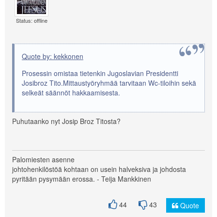
Status: offline
Quote by: kekkonen
Prosessin omistaa tietenkin Jugoslavian Presidentti
Josibroz Tito.Mittaustyöryhmää tarvitaan Wc-tiloihin sekä
selkeät säännöt hakkaamisesta.
Puhutaanko nyt Josip Broz Titosta?
Palomiesten asenne
johtohenkilöstöä kohtaan on usein halveksiva ja johdosta
pyritään pysymään erossa. - Teija Mankkinen
44
43
Quote