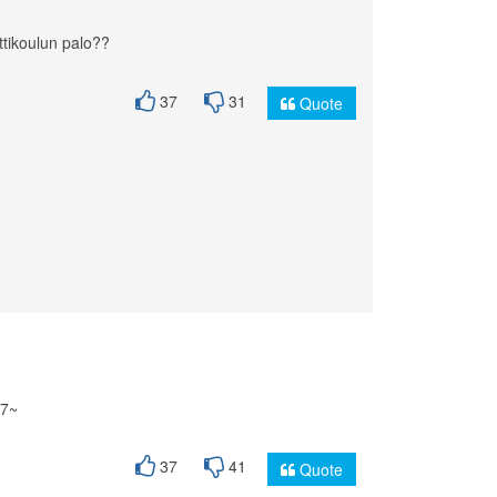
tikoulun palo??
37
31
Quote
87~
37
41
Quote