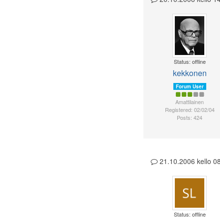
Status: offline
kekkonen
Forum User
Amattilainen
Registered: 02/02/04
Posts: 424
21.10.2006 kello 
Status: offline