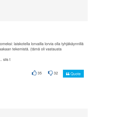
ksi: laiskotella lorvailla lorvia olla tyhjäkäynnillä
paakaan tekemistä. (tämä oli vastausta
 siis t
35
32
Quote