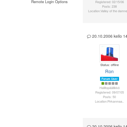
Remote Login Options
Registered: 02/15/06
Posts: 238
Location:Valley of the damne
20.10.2006 kello 
Status: offline
Ron
Forum User
Hallitopäällikkö
Registered: 09/07/05
Posts: 50
Location:Pirkanmaa..
20.10.2006 kello 