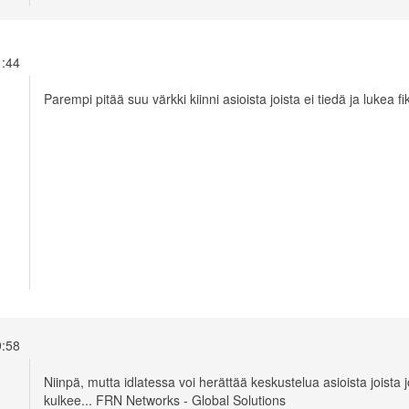
11:44
Parempi pitää suu värkki kiinni asioista joista ei tiedä ja lukea 
19:58
Niinpä, mutta idlatessa voi herättää keskustelua asioista joista 
kulkee... FRN Networks - Global Solutions