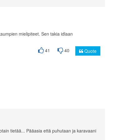
fiksumpien mielipiteet. Sen takia idlaan
41
40
Quote
jotain tietää... Pääasia että puhutaan ja karavaani