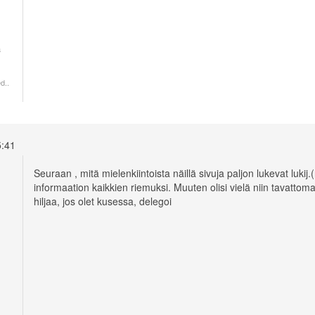
a
d..
15:41
Seuraan , mitä mielenkiintoista näillä sivuja paljon lukevat lukij
informaation kaikkien riemuksi. Muuten olisi vielä niin tavatt
hiljaa, jos olet kusessa, delegoi