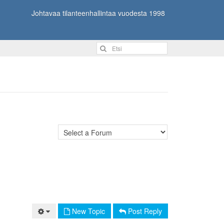
Johtavaa tilanteenhallintaa vuodesta 1998
New Topic
Post Reply