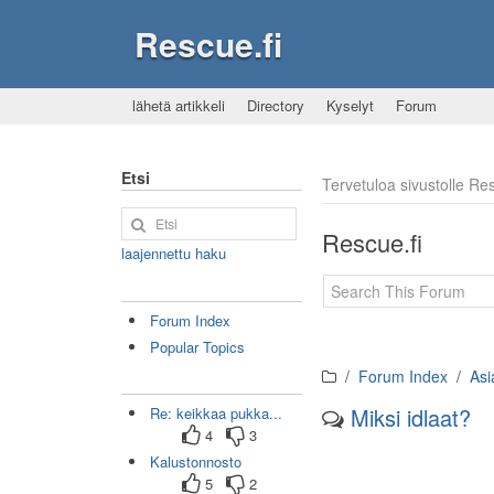
Rescue.fi
lähetä artikkeli
Directory
Kyselyt
Forum
Etsi
Tervetuloa sivustolle R
Rescue.fi
laajennettu haku
Forum Index
Popular Topics
Forum Index
Asi
Miksi idlaat?
Re: keikkaa pukka...
4
3
Kalustonnosto
5
2