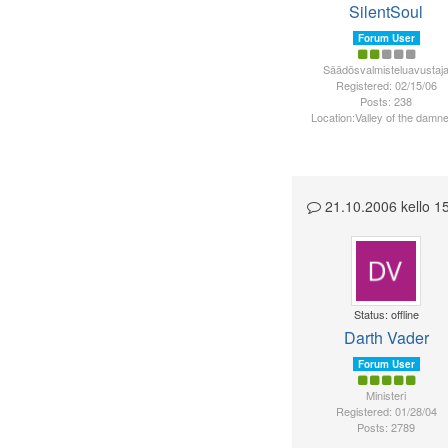
SilentSoul
Forum User
Säädösvalmisteluavustaj
Registered: 02/15/06
Posts: 238
Location:Valley of the damne
21.10.2006 kello 
Status: offline
Darth Vader
Forum User
Ministeri
Registered: 01/28/04
Posts: 2789