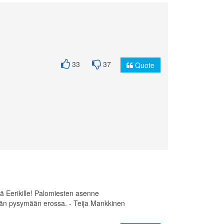
33
37
Quote
siä Eerikille! Palomiesten asenne
tään pysymään erossa. - Teija Mankkinen