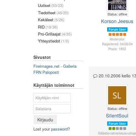
Uutiset
(53/23)
Tiedotteet
(45/20)
Status: offline
Kekäleet
(5/26)
Korson Jeesus
RID
(19/36)
Forum User
Pro-Grillaajat
(4/35)
Moderator
Yhteystiedot
(1/0)
Registered: 04/26/04
Posts: 1852
Sivustot
Fireimages.net - Galleria
FRN Paloposti
20.10.2006 kello 
Käyttäjän toiminnot
Status: offline
SilentSoul
Kirjaudu
Forum User
Lost your
password
?
Säädösvalmisteluavustaj