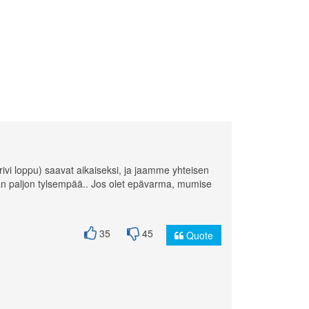
.(rivi loppu) saavat aikaiseksi, ja jaamme yhteisen
oman paljon tylsempää.. Jos olet epävarma, mumise
35
45
Quote