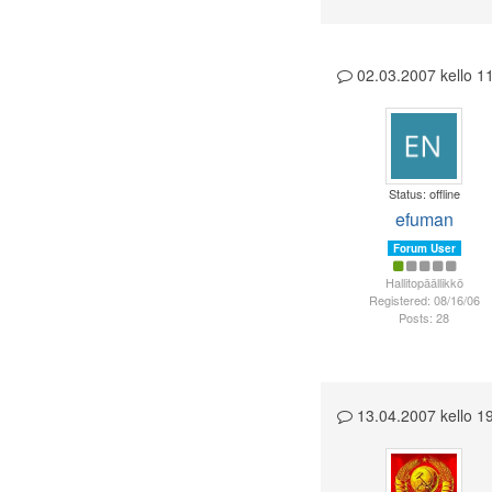
02.03.2007 kello 
Status: offline
efuman
Forum User
Hallitopäällikkö
Registered: 08/16/06
Posts: 28
13.04.2007 kello 