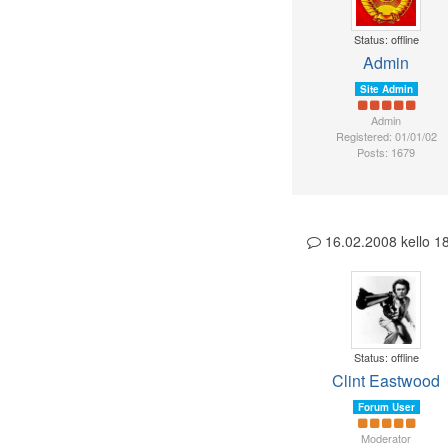
Status: offline
Admin
Site Admin
Admin
Registered: 01/01/02
Posts: 1679
16.02.2008 kello 
Status: offline
Clint Eastwood
Forum User
Moderator