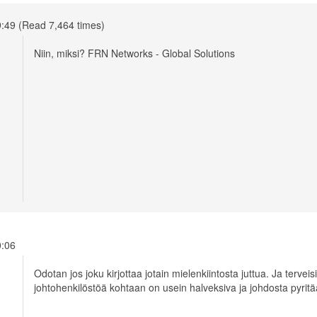
9:49 (Read 7,464 times)
Niin, miksi? FRN Networks - Global Solutions
20:06
Odotan jos joku kirjottaa jotain mielenkiintosta juttua. Ja tervei
johtohenkilöstöä kohtaan on usein halveksiva ja johdosta pyri