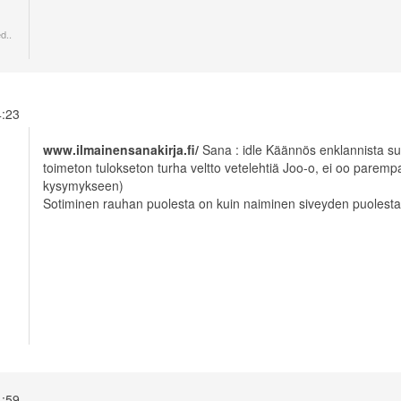
d..
14:23
www.ilmainensanakirja.fi/
Sana : idle Käännös enklannista suome
toimeton tulokseton turha veltto vetelehtiä Joo-o, ei oo parem
kysymykseen)
Sotiminen rauhan puolesta on kuin naiminen siveyden puolesta..
14:59