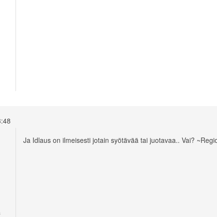
13:48
Ja Idlaus on ilmeisesti jotain syötävää tai juotavaa.. Vai? ~Reg
a