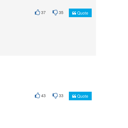
37
35
Quote
43
33
Quote