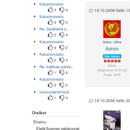
Kalustonnosto
3
4
19.10.2006 kello 1
Kalustonnosto
4
3
Re: Sisäfilettä k...
2
4
Kalustonnosto
Status: offline
4
2
Admin
Kalustonnosto
Site Admin
2
4
Admin
Re: keikkaa pukka...
Registered: 01/01/02
1
4
Posts: 1679
Kalustonnosto
3
2
ruuvinvääntimistä
1
4
19.10.2006 kello 
Otsikot
Etusivu
Etelä-Suomen palokunnat
(0/45)