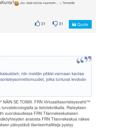
taKunta?
Joo, lisää kahvia naamariin... -> Termarille
31
31
Quote
kaisuista®, niin meidän pitäisi varmaan kantaa
soristeysonnettomuudet, jotka tuntuvat leviävän
i™ NÄIN SE TOIMII. FRN Virtuaalitasoristeysvahti™
turvateknologialla ja tietotekniikalla. Risteyksen
en 24h vuorokaudessa FRN Tilannekeskukseen.
n näköyhteyden ansiosta FRN Tilannekeskus näkee
sen päivystävä tilanteenhallitsija pystyy