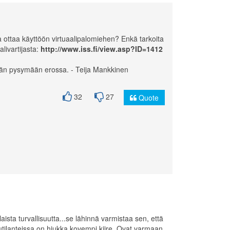
a ottaa käyttöön virtuaalipalomiehen? Enkä tarkoita
alivartijasta:
http://www.iss.fi/view.asp?ID=1412
tään pysymään erossa. - Teija Mankkinen
32
27
Quote
ista turvallisuutta...se lähinnä varmistaa sen, että
utilanteissa on hiukka kovempi kiire. Ovat varmaan