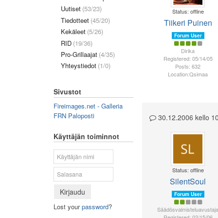
Uutiset
(53/23)
Status: offline
Tiedotteet
(45/20)
Tiikeri Puinen
Kekäleet
(5/26)
Forum User
RID
(19/36)
Dirika
Pro-Grillaajat
(4/35)
Registered: 05/14/05
Yhteystiedot
(1/0)
Posts: 632
Location:Qsimaa
Sivustot
Fireimages.net - Galleria
FRN Paloposti
30.12.2006 kello 
Käyttäjän toiminnot
Status: offline
SilentSoul
Kirjaudu
Forum User
Lost your
password
?
Säädösvalmisteluavustaj
Registered: 02/15/06