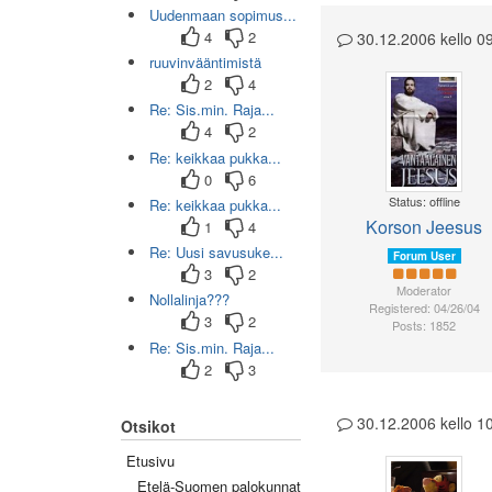
Uudenmaan sopimus...
4
2
30.12.2006 kello 0
ruuvinvääntimistä
2
4
Re: Sis.min. Raja...
4
2
Re: keikkaa pukka...
0
6
Status: offline
Re: keikkaa pukka...
Korson Jeesus
1
4
Re: Uusi savusuke...
Forum User
3
2
Moderator
Nollalinja???
Registered: 04/26/04
3
2
Posts: 1852
Re: Sis.min. Raja...
2
3
30.12.2006 kello 
Otsikot
Etusivu
Etelä-Suomen palokunnat
(0/45)