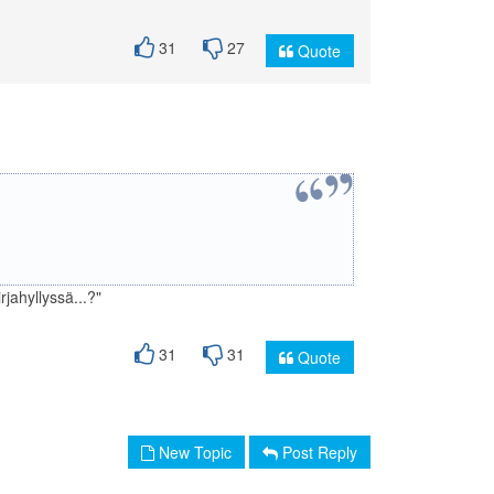
31
27
Quote
jahyllyssä...?"
31
31
Quote
New Topic
Post Reply