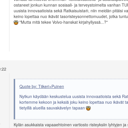
ostaneet jonkun kunnan sosiaali- ja terveystoimelta vanhan T
uusista innovaatioista sekä Ratkaisuista®, niin meidän pitäisi
keino lopettaa nuo ikävät tasoristeysonnettomuudet, jotka tuntuv
"Mutta mitä tekee Volvo-hanskat kirjahyllyssä...?"
10:22
Quote by: Tiikeri+Puinen
Nytkun käydään keskustelua uusista innovaatioista sekä Rat
kortemme kekoon ja keksiä joku keino lopettaa nuo ikävät ta
tietyillä alueilla sauvakävelyn tapaan
a
Kylän asukkaista vapaaehtoinen vartiosto risteyksiin lyhtyjen j