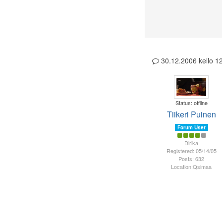
30.12.2006 kello 
Status: offline
Tiikeri Puinen
Forum User
Dirika
Registered: 05/14/05
Posts: 632
Location:Qsimaa