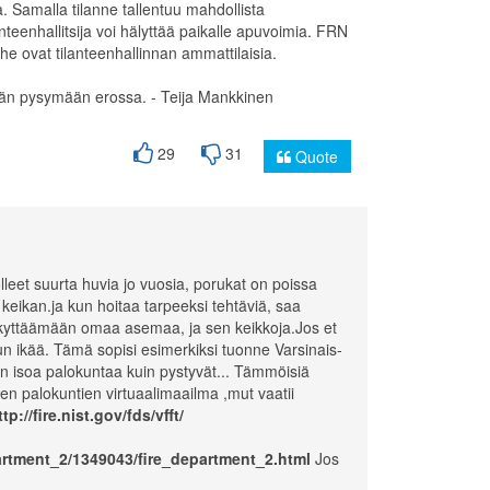
 Samalla tilanne tallentuu mahdollista
lanteenhallitsija voi hälyttää paikalle apuvoimia. FRN
he ovat tilanteenhallinnan ammattilaisia.
tään pysymään erossa. - Teija Mankkinen
29
31
Quote
leet suurta huvia jo vuosia, porukat on poissa
keikan.ja kun hoitaa tarpeeksi tehtäviä, saa
 kyttäämään omaa asemaa, ja sen keikkoja.Jos et
un ikää. Tämä sopisi esimerkiksi tuonne Varsinais-
iin isoa palokuntaa kuin pystyvät... Tämmöisiä
nen palokuntien virtuaalimaailma ,mut vaatii
ttp://fire.nist.gov/fds/vfft/
artment_2/1349043/fire_department_2.html
Jos