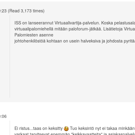
9:23 (Read 3,173 times)
ISS on lanseerannut Virtuaalivartija-palvelun. Koska pelastusal
virtuaalipalomiehellä mitään paloforum-jätkää. Lisätietoja Virtua
Palomiesten asenne
johtohenkilöstöä kohtaan on usein halveksiva ja johdosta pyri
10:06
Ei ristus...taas on keksitty
Tuo keksintö nyt ei takaa minkäänla
varkaat tarvitsevat enemmän "keikkavaatteita" ja asiakaspalvel