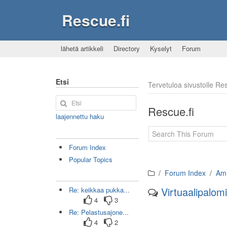
Rescue.fi
lähetä artikkeli
Directory
Kyselyt
Forum
Etsi
Tervetuloa sivustolle R
Rescue.fi
laajennettu haku
Forum Index
Popular Topics
Forum Index
Amm
Virtuaalipalom
Re: keikkaa pukka...
4
3
Re: Pelastusajone...
4
2