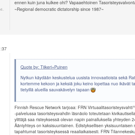
ennen kuin juna kulkee ohi? Vapaaehtoinen Tasoristeysvalvon
~Regional democratic dictatorship since 1987~
d..
11:37
Quote by: Tiikeri+Puinen
Nytkun käydään keskustelua uusista innovaatioista sekä Rat
kortemme kekoon ja keksiä joku keino lopettaa nuo ikävät ta
tietyillä alueilla sauvakävelyn tapaan
Finnish Rescue Network tarjoaa: FRN Virtuaalitasoristeysvaht
-palvelussa tasoristeysvahdin läsnäolo toteutetaan kivikautisella 
ylittäjä saa risteyksessä olevan napin painalluksella yhteyd
Ääniyhteys on kaksisuuntainen. Edistyksellisen yksisuuntaise
tapahtumat tasoristeyksessä reaaliaikaisesti. FRN Tilannekeskuk