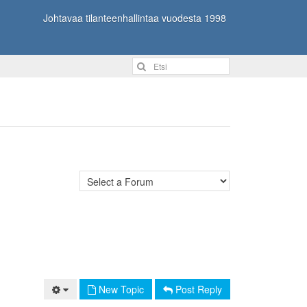
Johtavaa tilanteenhallintaa vuodesta 1998
New Topic
Post Reply