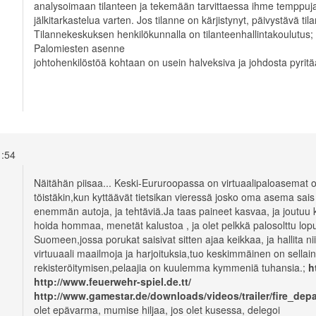
analysoimaan tilanteen ja tekemään tarvittaessa ihme temppuja.
jälkitarkastelua varten. Jos tilanne on kärjistynyt, päivystävä ti
Tilannekeskuksen henkilökunnalla on tilanteenhallintakoulutus; 
Palomiesten asenne
johtohenkilöstöä kohtaan on usein halveksiva ja johdosta pyri
11:54
Näitähän piisaa... Keski-Eururoopassa on virtuaalipaloasemat ol
töistäkin,kun kyttäävät tietsikan vieressä josko oma asema sais 
enemmän autoja, ja tehtäviä.Ja taas paineet kasvaa, ja joutuu
hoida hommaa, menetät kalustoa , ja olet pelkkä palosolttu lop
Suomeen,jossa porukat saisivat sitten ajaa keikkaa, ja hallita n
virtuuaali maailmoja ja harjoituksia,tuo keskimmäinen on sellai
rekisteröitymisen,pelaajia on kuulemma kymmeniä tuhansia.;
h
http://www.feuerwehr-spiel.de.tt/
http://www.gamestar.de/downloads/videos/trailer/fire_dep
olet epävarma, mumise hiljaa, jos olet kusessa, delegoi