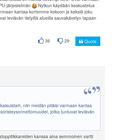
UPU-järjestelmän
Nytkun käydään keskustelua
 varmaan kantaa kortemme kekoon ja keksiä joku
at leviävän tietyillä alueilla sauvakävelyn tapaan
36
29
Quote
kaisuista®, niin meidän pitäisi varmaan kantaa
soristeysonnettomuudet, jotka tuntuvat leviävän
a stoppitikkareiden kanssa aina semmoinen vartti