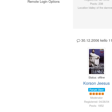
Remote Login Options
Posts: 238
Location:Valley of the damne
30.12.2006 kello 
Status: offline
Korson Jeesus
Forum User
Moderator
Registered: 04/26/04
Posts: 1852