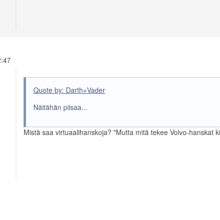
12:47
Quote by: Darth+Vader
Näitähän piisaa...
Mistä saa virtuaalihanskoja? "Mutta mitä tekee Volvo-hanskat kir