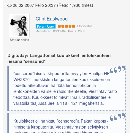
06.02.2007 kello 20:37 (Read 1,930 times)
Clint Eastwood
Moderator
Forum User
Registered: 03/12/04
Posts: 2003
Status: offline
Digitoday: Langattomat kuulokkeet lentoliikenteen
riesana *censored*
*censored*laisella kirpputorilla myytyjen Hualipu HP-
WH2870 -merkkisten langattomien kuulokkeiden on
todettu aiheuttavan häiriötä lennonjohdon ja
lentokoneiden väliselle radioliikenteelle, Viestintävirasto
tiedottaa. Kuulokkeet toimivat ilmailuradioliikenteelle
varatulla taajuusalueella 118 - 121 megahertsiä.
Kuulokkeet oli hankittu *censored*a Pakan kirppis -
nimiseltä kirpputorilta. Viestintäviraston selvityksen
mukaan kuulokkeet olivat päätyneet kirpputorille