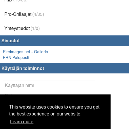
Pro-Grillaajat
(4/35)
Yhteystiedot
(1/0)
Sivustot
Fireimages.net - Galleria
FRN Paloposti
Käyttäjän toiminnot
Kirjaudu
This website uses cookies to ensure you get
the best experience on our website.
Lost your
password
?
Learn more
Remote Login Options