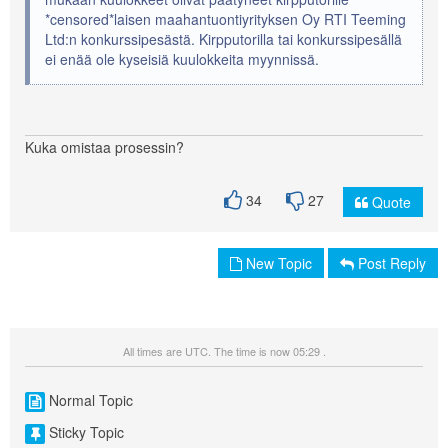
*censored*laisen maahantuontiyrityksen Oy RTI Teeming
Ltd:n konkurssipesästä. Kirpputorilla tai konkurssipesällä
ei enää ole kyseisiä kuulokkeita myynnissä.
Kuka omistaa prosessin?
34
27
Quote
New Topic
Post Reply
All times are UTC. The time is now 05:29 .
Normal Topic
Sticky Topic