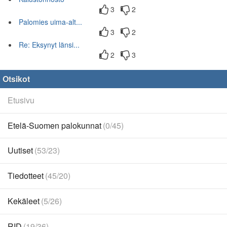
3
2
Palomies uima-alt...
3
2
Re: Eksynyt länsi...
2
3
Otsikot
Etusivu
Etelä-Suomen palokunnat
(0/45)
Uutiset
(53/23)
Tiedotteet
(45/20)
Kekäleet
(5/26)
RID
(19/36)