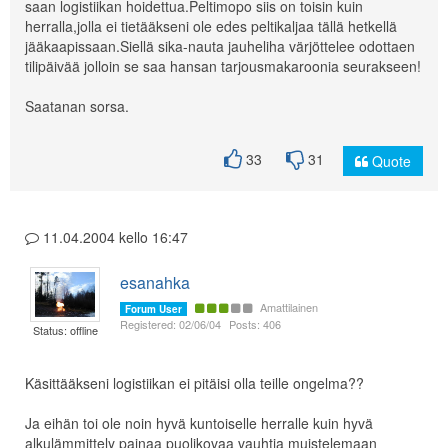
saan logistiikan hoidettua.Peltimopo siis on toisin kuin
herralla,jolla ei tietääkseni ole edes peltikaljaa tällä hetkellä
jääkaapissaan.Siellä sika-nauta jauheliha värjöttelee odottaen
tilipäivää jolloin se saa hansan tarjousmakaroonia seurakseen!
Saatanan sorsa.
33
31
Quote
11.04.2004 kello 16:47
esanahka
Amattilainen
Forum User
Registered: 02/06/04
Posts: 406
Status: offline
Käsittääkseni logistiikan ei pitäisi olla teille ongelma??
Ja eihän toi ole noin hyvä kuntoiselle herralle kuin hyvä
alkulämmittely painaa puolikovaa vauhtia muistelemaan