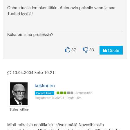
Onhan tuolla lentokenttäkin. Antonovia paikalle vaan ja saa
Tunturi kyytiä!
Kuka omistaa prosessin?
37
33
Quote
13.04.2004 kello 10:21
kekkonen
Amattilainen
Forum User
Registered: 02/02/04
Posts: 424
Status: offline
Minä ratkaisin noottikriisin kävelemällä Novosibirskiin