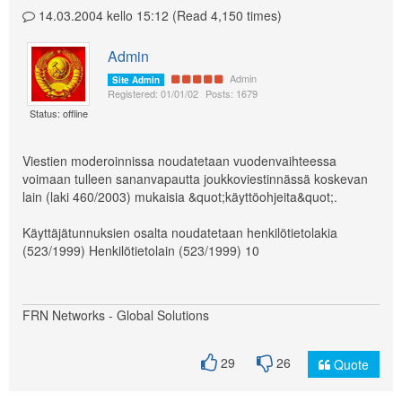
14.03.2004 kello 15:12 (Read 4,150 times)
Admin
Admin
Site Admin
Registered: 01/01/02
Posts: 1679
Status: offline
Viestien moderoinnissa noudatetaan vuodenvaihteessa
voimaan tulleen sananvapautta joukkoviestinnässä koskevan
lain (laki 460/2003) mukaisia &quot;käyttöohjeita&quot;.
Käyttäjätunnuksien osalta noudatetaan henkilötietolakia
(523/1999) Henkilötietolain (523/1999) 10
FRN Networks - Global Solutions
29
26
Quote