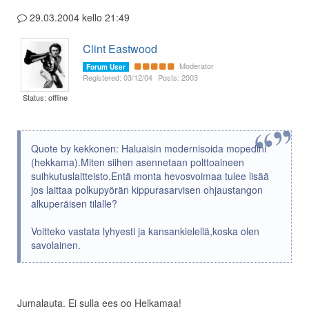
29.03.2004 kello 21:49
Clint Eastwood
Moderator
Forum User
Registered: 03/12/04
Posts: 2003
Status: offline
Quote by kekkonen: Haluaisin modernisoida mopedini
(hekkama).Miten siihen asennetaan polttoaineen
suihkutuslaitteisto.Entä monta hevosvoimaa tulee lisää
jos laittaa polkupyörän kippurasarvisen ohjaustangon
alkuperäisen tilalle?
Voitteko vastata lyhyesti ja kansankielellä,koska olen
savolainen.
Jumalauta. Ei sulla ees oo Helkamaa!