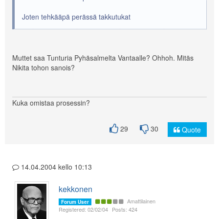
Joten tehkääpä perässä takkutukat
Muttet saa Tunturia Pyhäsalmelta Vantaalle? Ohhoh. Mitäs
Nikita tohon sanois?
Kuka omistaa prosessin?
29
30
Quote
14.04.2004 kello 10:13
kekkonen
Amattilainen
Forum User
Registered: 02/02/04
Posts: 424