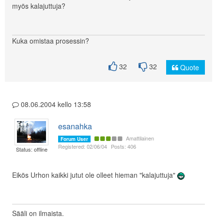
myös kalajuttuja?
Kuka omistaa prosessin?
32
32
Quote
08.06.2004 kello 13:58
esanahka
Amattilainen
Forum User
Registered: 02/06/04
Posts: 406
Status: offline
Eikös Urhon kaikki jutut ole olleet hieman "kalajuttuja"
Sääli on ilmaista.