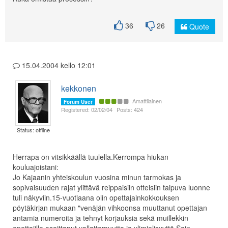
36
26
Quote
15.04.2004 kello 12:01
kekkonen
Amattilainen
Forum User
Registered: 02/02/04
Posts: 424
Status: offline
Herrapa on vitsikkäällä tuulella.Kerrompa hiukan
kouluajoistani:
Jo Kajaanin yhteiskoulun vuosina minun tarmokas ja
sopivaisuuden rajat ylittävä reippaisiin otteisiin taipuva luonne
tuli näkyviin.15-vuotiaana olin opettajainkokkouksen
pöytäkirjan mukaan "venäjän vihkoonsa muuttanut opettajan
antamia numeroita ja tehnyt korjauksia sekä muillekkin