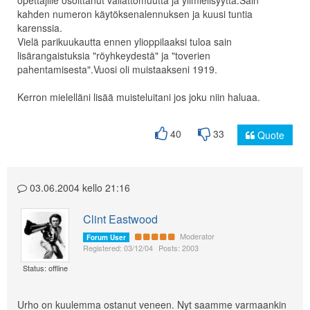
opettajille osoittanut vallattomuutta ja ylimielisyyttä.Sain
kahden numeron käytöksenalennuksen ja kuusi tuntia
karenssia.
Vielä parikuukautta ennen ylioppilaaksi tuloa sain
lisärangaistuksia "röyhkeydestä" ja "toverien
pahentamisesta".Vuosi oli muistaakseni 1919.
Kerron mielelläni lisää muisteluitani jos joku niin haluaa.
40
33
Quote
03.06.2004 kello 21:16
Clint Eastwood
Moderator
Forum User
Registered: 03/12/04
Posts: 2003
Status: offline
Urho on kuulemma ostanut veneen. Nyt saamme varmaankin