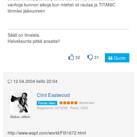
vanhoja kunnon aikoja kun miehet oli rautaa ja TITANIC
törmäsi jäävuoreen
Sääli on ilmaista.
Halveksunta pitää ansaita!!
32
31
Quote
12.04.2004 kello 22:04
Clint Eastwood
Moderator
Forum User
Registered: 03/12/04
Posts: 2003
Status: offline
http://www.wapf.com/world/FI51672.html