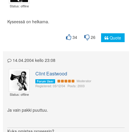
Status: offline
Kyseessä on helkama.
34
26
Quote
14.04.2004 kello 23:08
Clint Eastwood
Moderator
Forum User
Registered: 03/12/04
Posts: 2003
Status: offline
Ja vain pakki puuttuu.
Kuka omistaa prosessin?