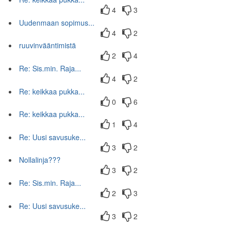
4
3
Uudenmaan sopimus...
4
2
ruuvinvääntimistä
2
4
Re: Sis.min. Raja...
4
2
Re: keikkaa pukka...
0
6
Re: keikkaa pukka...
1
4
Re: Uusi savusuke...
3
2
Nollalinja???
3
2
Re: Sis.min. Raja...
2
3
Re: Uusi savusuke...
3
2