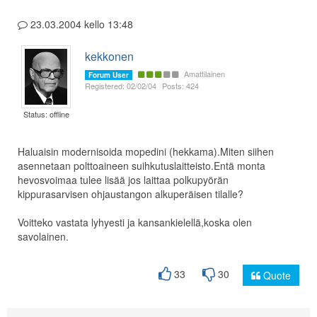
23.03.2004 kello 13:48
kekkonen
Amattilainen
Forum User
Registered: 02/02/04
Posts: 424
Status: offline
Haluaisin modernisoida mopedini (hekkama).Miten siihen
asennetaan polttoaineen suihkutuslaitteisto.Entä monta
hevosvoimaa tulee lisää jos laittaa polkupyörän
kippurasarvisen ohjaustangon alkuperäisen tilalle?
Voitteko vastata lyhyesti ja kansankielellä,koska olen
savolainen.
33
30
Quote