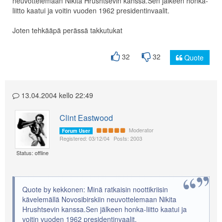
neuvottelemaan Nikita Hrushtsevin kanssa.Sen jälkeen honka-
liitto kaatui ja voitin vuoden 1962 presidentinvaalit.
Joten tehkääpä perässä takkutukat
32
32
Quote
13.04.2004 kello 22:49
Clint Eastwood
Moderator
Forum User
Registered: 03/12/04
Posts: 2003
Status: offline
Quote by kekkonen: Minä ratkaisin noottikriisin
kävelemällä Novosibirskiin neuvottelemaan Nikita
Hrushtsevin kanssa.Sen jälkeen honka-liitto kaatui ja
voitin vuoden 1962 presidentinvaalit.