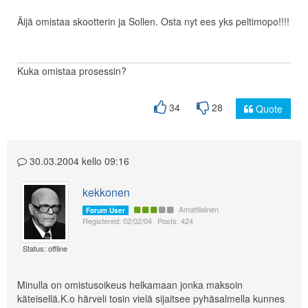
Äijä omistaa skootterin ja Sollen. Osta nyt ees yks peltimopo!!!!
Kuka omistaa prosessin?
34
28
Quote
30.03.2004 kello 09:16
kekkonen
Amattilainen
Forum User
Registered: 02/02/04
Posts: 424
Status: offline
Minulla on omistusoikeus helkamaan jonka maksoin
käteisellä.K.o härveli tosin vielä sijaitsee pyhäsalmella kunnes