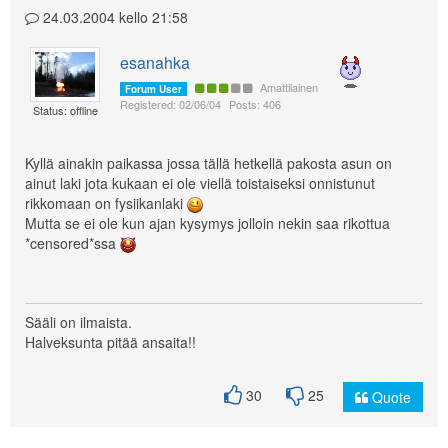
24.03.2004 kello 21:58
esanahka
Amattilainen
Forum User
Registered: 02/06/04
Posts: 406
Status: offline
Kyllä ainakin paikassa jossa tällä hetkellä pakosta asun on
ainut laki jota kukaan ei ole viellä toistaiseksi onnistunut
rikkomaan on fysiikanlaki
Mutta se ei ole kun ajan kysymys jolloin nekin saa rikottua
*censored*ssa
Sääli on ilmaista.
Halveksunta pitää ansaita!!
30
25
Quote