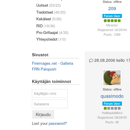
Status: offline
Uutiset
(53/23)
209
Tiedotteet
(45/20)
Forum User
Kekäleet
(5/26)
Ministeri
RID
(19/36)
Registered: 02/20/04
Pro-Grillaajat
(4/35)
Posts: 1289
Yhteystiedot
(1/0)
Sivustot
28.08.2006 kello 
Fireimages.net - Galleria
FRN Paloposti
Käyttäjän toiminnot
Status: offline
quasimodo
Forum User
Hallitopäällikkö
Kirjaudu
Registered: 08/29/05
Posts: 48
Lost your
password
?