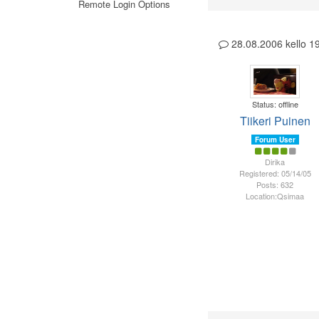
Remote Login Options
28.08.2006 kello 
Status: offline
Tiikeri Puinen
Forum User
Dirika
Registered: 05/14/05
Posts: 632
Location:Qsimaa