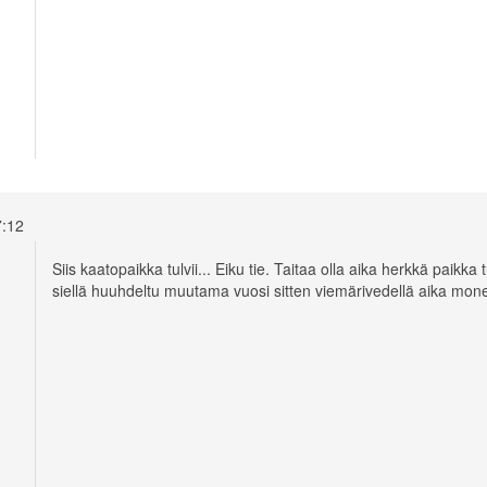
17:12
Siis kaatopaikka tulvii... Eiku tie. Taitaa olla aika herkkä paik
siellä huuhdeltu muutama vuosi sitten viemärivedellä aika mon