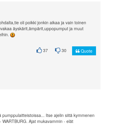
hdalta,tie oli poikki jonkin aikaa ja vain toinen
kaivakaa äyskärit,ämpärit,uppopumput ja muut
eihin.
37
30
Quote
pumppulaitteistoissa... Itse ajelin siitä kymmenen
nana - WARTBURG. Ajat mukavammin - elät