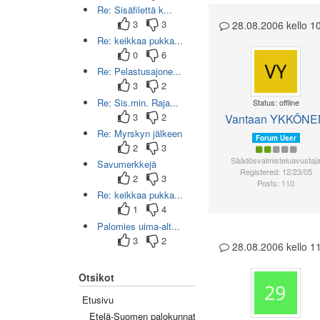
Re: Sisäfilettä k...
3
3
28.08.2006 kello 1
Re: keikkaa pukka...
0
6
Re: Pelastusajone...
3
2
Re: Sis.min. Raja...
Status: offline
3
2
Vantaan YKKÖNE
Re: Myrskyn jälkeen
Forum User
2
3
Säädösvalmisteluavustaj
Savumerkkejä
Registered: 12/23/05
2
3
Posts: 110
Re: keikkaa pukka...
1
4
Palomies uima-alt...
3
2
28.08.2006 kello 
Otsikot
Etusivu
Etelä-Suomen palokunnat
(0/45)