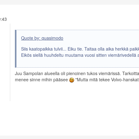
19:43
Quote by: quasimodo
Siis kaatopaikka tulvii... Eiku tie. Taitaa olla aika herkkä p
Eikös siellä huuhdeltu muutama vuosi sitten viemärivedellä
Juu Sampolan alueella oli pienoinen tukos viemärissä. Tarkoitta
menee sinne mihin pääsee
"Mutta mitä tekee Volvo-hanskat k