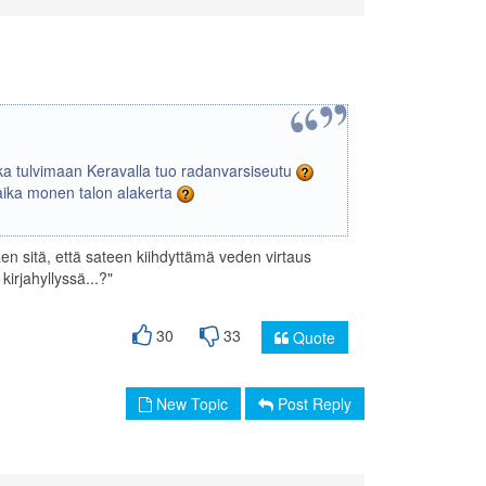
aikka tulvimaan Keravalla tuo radanvarsiseutu
 aika monen talon alakerta
en sitä, että sateen kiihdyttämä veden virtaus
irjahyllyssä...?"
30
33
Quote
New Topic
Post Reply