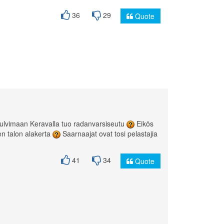
36
29
Quote
ka tulvimaan Keravalla tuo radanvarsiseutu
Eikös
en talon alakerta
Saarnaajat ovat tosi pelastajia
41
34
Quote