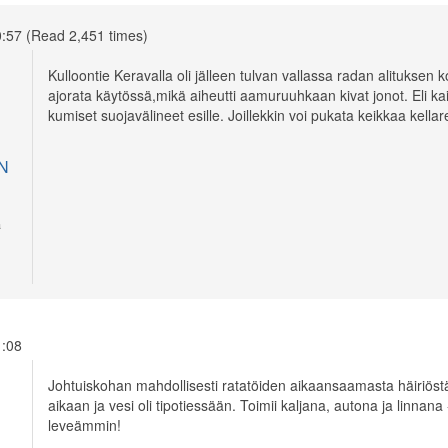
0:57 (Read 2,451 times)
Kulloontie Keravalla oli jälleen tulvan vallassa radan alituksen ko
ajorata käytössä,mikä aiheutti aamuruuhkaan kivat jonot. Eli 
kumiset suojavälineet esille. Joillekkin voi pukata keikkaa kellar
N
a
11:08
Johtuiskohan mahdollisesti ratatöiden aikaansaamasta häiriöstä 
aikaan ja vesi oli tipotiessään. Toimii kaljana, autona ja lin
leveämmin!