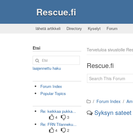
Rescue.fi
lähetä artikkeli
Directory
Kyselyt
Forum
Etsi
Tervetuloa sivustolle R
Rescue.fi
laajennettu haku
Forum Index
Popular Topics
Forum Index
Amm
Syksyn sateet
Re: keikkaa pukka...
4
3
Re: FRN Tilanneku...
4
2