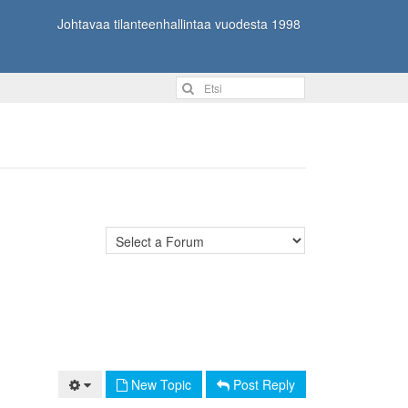
Johtavaa tilanteenhallintaa vuodesta 1998
New Topic
Post Reply