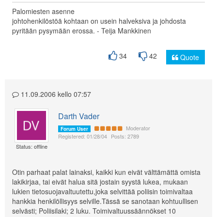
Palomiesten asenne
johtohenkilöstöä kohtaan on usein halveksiva ja johdosta
pyritään pysymään erossa. - Teija Mankkinen
34
42
Quote
11.09.2006 kello 07:57
Darth Vader
Moderator
Forum User
Registered: 01/28/04
Posts: 2789
Status: offline
Otin parhaat palat lainaksi, kaikki kun eivät välttämättä omista
lakikirjaa, tai eivät halua sitä jostain syystä lukea, mukaan
lukien tietosuojavaltuutettu,joka selvittää poliisin toimivaltaa
hankkia henkilöllisyys selville.Tässä se sanotaan kohtuullisen
selvästi; Poliisilaki; 2 luku. Toimivaltuussäännökset 10