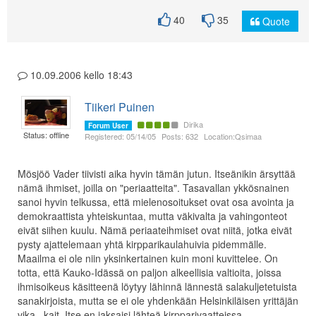
40
35
Quote
10.09.2006 kello 18:43
Tiikeri Puinen
Dirika
Forum User
Status: offline
Registered: 05/14/05
Posts: 632
Location:Qsimaa
Mösjöö Vader tiivisti aika hyvin tämän jutun. Itseänikin ärsyttää
nämä ihmiset, joilla on "periaatteita". Tasavallan ykkösnainen
sanoi hyvin telkussa, että mielenosoitukset ovat osa avointa ja
demokraattista yhteiskuntaa, mutta väkivalta ja vahingonteot
eivät siihen kuulu. Nämä periaateihmiset ovat niitä, jotka eivät
pysty ajattelemaan yhtä kirpparikaulahuivia pidemmälle.
Maailma ei ole niin yksinkertainen kuin moni kuvittelee. On
totta, että Kauko-Idässä on paljon alkeellisia valtioita, joissa
ihmisoikeus käsitteenä löytyy lähinnä lännestä salakuljetetuista
sanakirjoista, mutta se ei ole yhdenkään Helsinkiläisen yrittäjän
vika...kait. Itse en jaksaisi lähteä kirpparivaatteissa