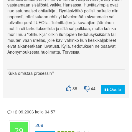
vastaamaan sisällöstä vaikka Hansassa. Huvittavimpia ovat
nuo satunnaiset ohikulkijat. Ryntäsivätkö poliisit paikalle niin
nopeasti, ettei kukaan ehtinyt kävelemään sivummalle vai
tulivatko peräti UFOlla. Toimittajien ja kuvaajien jääminen
mottiin oli tarkoituksellista ja siitä sai palkkaa, mutta kuinka
moni muu "ohikulkija" olikin ituhippien tiedotusyksiköstä tai
muuten vaan utelias, jolle kävi vahinko kun keskikaljabileet
eivät alkaneetkaan luvatusti. Kyllä, tiedotuksen ne osaavat
Anonymouksesta huolimatta. Terveisiä.
Kuka omistaa prosessin?
38
44
Quote
12.09.2006 kello 04:57
209