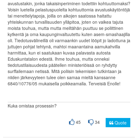
avustustakin, jonka takaisinperiminen todettiin kohtuuttomaksi?
Voisin luetella pelastuspuolelta kohtuuttomia avustuskäytöntöjä
tai menettelytapoja, joilla on aikojen saatossa haitattu
yhteiskunnan turvallisuuden ylläpitoa, joten on vaikea tajuta
moista touhua, mutta mutta meiltähän puuttuu se poliittinen
kytkentä ja oma kaupunginvaltuutettu kuten asem-smashaajilla
oli. Tiedotusvälineillä oli varmaankin uudet lööpit jo ladottuna ja
juttujen pohjat tehtynä, mahtoi maanantaina aamukahvilla
harmittaa, kun ei saatukaan kuvaa palavasta autosta
Eduskuntatalon edestä. Ihme touhua, mutta onneksi
tiedotustilaisuudesta päätellen ministeriöissä on ryhdytty
surffailemaan netissä. Mitä poliisin tekemisien tutkintaan ja
niiden järkevyyteen tulee olen samaa mieltä kanssanne
6840/10776/05 mukaisella poikkeamalla. Terveisiä Enolle!
Kuka omistaa prosessin?
45
34
Quote