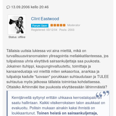
13.09.2006 kello 20:46
Clint Eastwood
Moderator
Forum User
Registered: 03/12/04
Posts: 2003
Status: offline
Tällaisia uutisia lukiessa voi aina miettiä, mikä on
turvallisuusviranomaisten ylireagointia mellakkatilanteessa, jos
tulipalossa uhria elvyttävä sairaankuljettaja saa puukosta.
Jokainen ituhippi, kaupunginvaltuutettu, toimittaja ja
kansanedustaja voi miettiä miten sekasortoa, anarkiaa ja
tulipaloja kadulle "luovaan" porukkaan suhtaudutaan ja TULEE
suhtautua myös jatkossa tällaista toimintaa kohdattaessa.
Ottaisiko Arhinmäki itse puukosta elvyttäessään lähimmäistä?
Kemijärvellä syttynyt erittäin uhkaava kerrostalopalo on
saatu hallintaan. Kaikki viisikerroksisen talon asukkaat on
evakuoitu. Poliisin mukaan ainakin kaksi ihmistä on
loukkaantunut.
Toinen heistä on sairaankuljettaja,