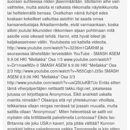
suoraan suhteessa niiden jäsenmäärään. Idiotismin aihe vain
vaihtelee, mutta asioita ei ratkaista rikkomalla näyteikkunoita
tai heittelemällä bensaa. Ovatkohan nämä ituhipit edes
koskaan kokeilleet vaikuttaa asioihin tai saada omaa
kansanedustajaa Arkadianmäelle, eivät varmaankaan, koska
silloin joutuisi ikkunoiden rikkomisen sijaan pohtimaan mitä
asioille voisi oikeasti tehdä. Harmi, että hyvät bileet jäi
kaljakasseineen väliin. Youtubesta voi kattella videoita.
http://www.youtube.com/watch?v=3236m1QAXhM ja
seuraavissa lähetellään terveisiäkin YouTube - SMASH ASEM
9.9.06 HKI "Mellakka" Osa 1/3 www.youtube.com/watch?
v=Dr1mawW2v-0 SMASH ASEM 9.9.06 HKI "Mellakka" Osa
2/3 http://www.youtube.com/watch?v=N55Cqb1J3So SMASH
ASEM 9.9.06 HKI "Mellakka" Osa 3/3
http://www.youtube.com/watch?v=usQSUuKB7Uo Entäs sitten
tämä viherpiipertäjien nettisaitti takku.rbgi.net, jokaisessa
jutussa on kirjoittajana Anonymous. Eikö anarkisti uskalla
mainita nimeään? Ollaanpa sitä nyt yhteiskunnan vihollisia,
telkkarissa ollaan rengas nenässä tai jossain muualla, mutta
saitilla ollaan "Anonymous". Miten helevetissä se saitti voi
myöskin olla brittiläisellä palvelimella Lontoossa? Eikös Iso-
Britannia ole joku USA:n kaveri, jota pitäis välttää? Kunnon
anarkisti laittaa palvelimensa vaikka Tampereelle ja käy sitten