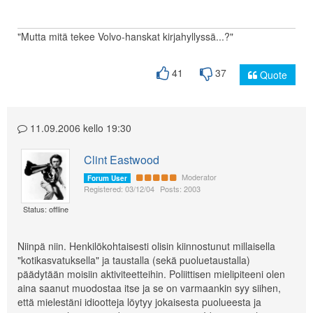
"Mutta mitä tekee Volvo-hanskat kirjahyllyssä...?"
41
37
Quote
11.09.2006 kello 19:30
Clint Eastwood
Moderator
Forum User
Registered: 03/12/04
Posts: 2003
Status: offline
Niinpä niin. Henkilökohtaisesti olisin kiinnostunut millaisella
"kotikasvatuksella" ja taustalla (sekä puoluetaustalla)
päädytään moisiin aktiviteetteihin. Poliittisen mielipiteeni olen
aina saanut muodostaa itse ja se on varmaankin syy siihen,
että mielestäni idiootteja löytyy jokaisesta puolueesta ja