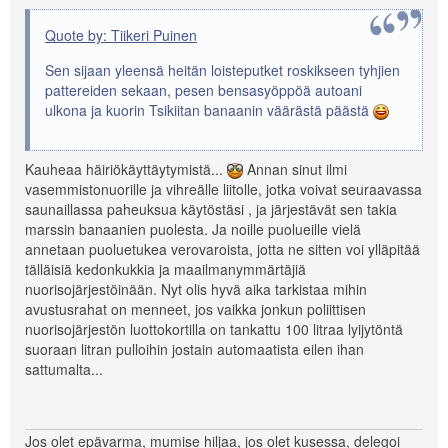
Quote by: Tiikeri Puinen
Sen sijaan yleensä heitän loisteputket roskikseen tyhjien
pattereiden sekaan, pesen bensasyöppöä autoani
ulkona ja kuorin Tsikiitan banaanin väärästä päästä
Kauheaa häiriökäyttäytymistä...
Annan sinut ilmi
vasemmistonuorille ja vihreälle liitolle, jotka voivat seuraavassa
saunaillassa paheuksua käytöstäsi , ja järjestävät sen takia
marssin banaanien puolesta. Ja noille puolueille vielä
annetaan puoluetukea verovaroista, jotta ne sitten voi ylläpitää
tälläisiä kedonkukkia ja maailmanymmärtäjiä
nuorisojärjestöinään. Nyt olis hyvä aika tarkistaa mihin
avustusrahat on menneet, jos vaikka jonkun poliittisen
nuorisojärjestön luottokortilla on tankattu 100 litraa lyijytöntä
suoraan litran pulloihin jostain automaatista eilen ihan
sattumalta...
Jos olet epävarma, mumise hiljaa, jos olet kusessa, delegoi