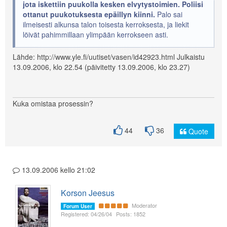
jota iskettiin puukolla kesken elvytystoimien. Poliisi
ottanut puukotuksesta epäillyn kiinni.
Palo sai
ilmeisesti alkunsa talon toisesta kerroksesta, ja liekit
löivät pahimmillaan ylimpään kerrokseen asti.
Lähde: http://www.yle.fi/uutiset/vasen/id42923.html Julkaistu
13.09.2006, klo 22.54 (päivitetty 13.09.2006, klo 23.27)
Kuka omistaa prosessin?
44
36
Quote
13.09.2006 kello 21:02
Korson Jeesus
Moderator
Forum User
Registered: 04/26/04
Posts: 1852