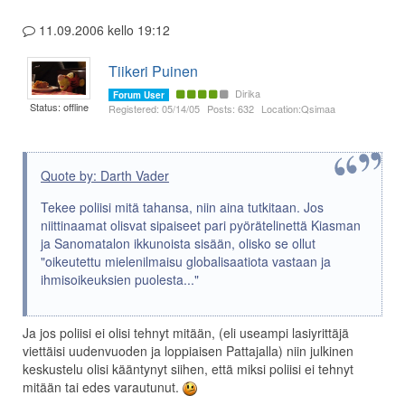
11.09.2006 kello 19:12
Tiikeri Puinen
Dirika
Forum User
Status: offline
Registered: 05/14/05
Posts: 632
Location:Qsimaa
Quote by: Darth Vader
Tekee poliisi mitä tahansa, niin aina tutkitaan. Jos
niittinaamat olisvat sipaiseet pari pyörätelinettä Kiasman
ja Sanomatalon ikkunoista sisään, olisko se ollut
"oikeutettu mielenilmaisu globalisaatiota vastaan ja
ihmisoikeuksien puolesta..."
Ja jos poliisi ei olisi tehnyt mitään, (eli useampi lasiyrittäjä
viettäisi uudenvuoden ja loppiaisen Pattajalla) niin julkinen
keskustelu olisi kääntynyt siihen, että miksi poliisi ei tehnyt
mitään tai edes varautunut.