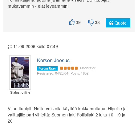
mukavammin - elät leveämmin!
39
38
Quote
11.09.2006 kello 07:49
Korson Jeesus
Moderator
Forum User
Registered: 04/26/04
Posts: 1852
Status: offline
Vitun ituhipit. Noille vois olla käyttöä kukkamultana. Hipeille ja
valittajille pari vihjettä: Suomen laki Poliisilaki 2 luku 10, 19 ja
20