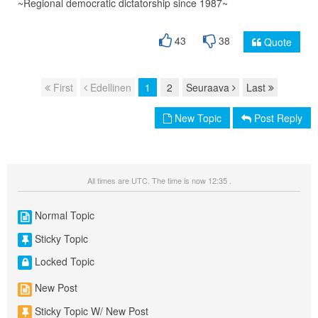
~Regional democratic dictatorship since 1987~
43
38
Quote
First
Edellinen
1
2
Seuraava
Last
Page navigation
New Topic
Post Reply
All times are UTC. The time is now 12:35 .
Normal Topic
Sticky Topic
Locked Topic
New Post
Sticky Topic W/ New Post