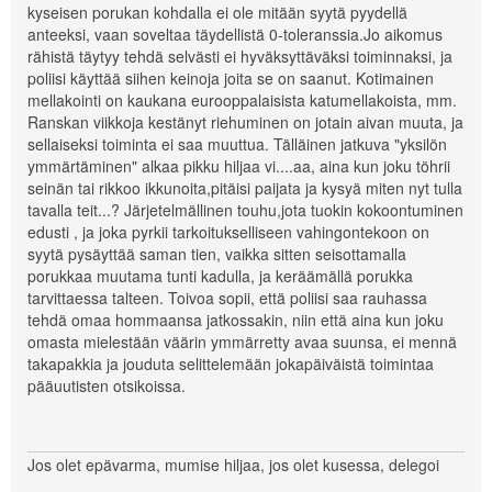
kyseisen porukan kohdalla ei ole mitään syytä pyydellä
anteeksi, vaan soveltaa täydellistä 0-toleranssia.Jo aikomus
rähistä täytyy tehdä selvästi ei hyväksyttäväksi toiminnaksi, ja
poliisi käyttää siihen keinoja joita se on saanut. Kotimainen
mellakointi on kaukana eurooppalaisista katumellakoista, mm.
Ranskan viikkoja kestänyt riehuminen on jotain aivan muuta, ja
sellaiseksi toiminta ei saa muuttua. Tälläinen jatkuva "yksilön
ymmärtäminen" alkaa pikku hiljaa vi....aa, aina kun joku töhrii
seinän tai rikkoo ikkunoita,pitäisi paijata ja kysyä miten nyt tulla
tavalla teit...? Järjetelmällinen touhu,jota tuokin kokoontuminen
edusti , ja joka pyrkii tarkoitukselliseen vahingontekoon on
syytä pysäyttää saman tien, vaikka sitten seisottamalla
porukkaa muutama tunti kadulla, ja keräämällä porukka
tarvittaessa talteen. Toivoa sopii, että poliisi saa rauhassa
tehdä omaa hommaansa jatkossakin, niin että aina kun joku
omasta mielestään väärin ymmärretty avaa suunsa, ei mennä
takapakkia ja jouduta selittelemään jokapäiväistä toimintaa
pääuutisten otsikoissa.
Jos olet epävarma, mumise hiljaa, jos olet kusessa, delegoi