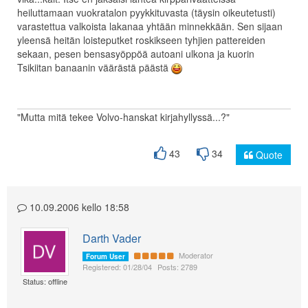
heiluttamaan vuokratalon pyykkituvasta (täysin oikeutetusti)
varastettua valkoista lakanaa yhtään minnekkään. Sen sijaan
yleensä heitän loisteputket roskikseen tyhjien pattereiden
sekaan, pesen bensasyöppöä autoani ulkona ja kuorin
Tsikiitan banaanin väärästä päästä
"Mutta mitä tekee Volvo-hanskat kirjahyllyssä...?"
43
34
Quote
10.09.2006 kello 18:58
Darth Vader
Moderator
Forum User
Registered: 01/28/04
Posts: 2789
Status: offline