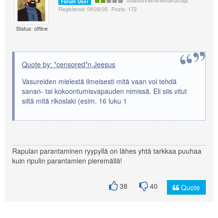
Säädösvalmisteluavustaja
Forum User
Registered: 09/26/05
Posts: 172
Status: offline
Quote by: *censored*n Jeesus
Vasureiden mielestä ilmeisesti mitä vaan voi tehdä
sanan- tai kokoontumisvapauden nimissä. Eli siis vitut
siitä mitä rikoslaki (esim. 16 luku 1
Rapulan parantaminen ryypyllä on lähes yhtä tarkkaa puuhaa
kuin ripulin parantamien pieremällä!
38
40
Quote