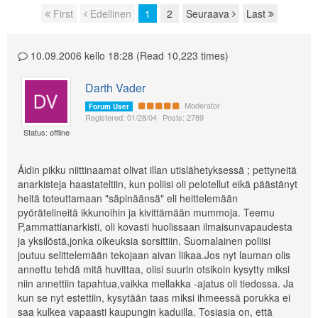
First
Edellinen
1
2
Seuraava
Last
Page navigation
10.09.2006 kello 18:28 (Read 10,223 times)
Darth Vader
Moderator
Forum User
Registered: 01/28/04
Posts: 2789
Status: offline
Äidin pikku niittinaamat olivat illan utislähetyksessä ; pettyneitä
anarkisteja haastateltiin, kun poliisi oli pelotellut eikä päästänyt
heitä toteuttamaan "säpinäänsä" eli heittelemään
pyörätelineitä ikkunoihin ja kivittämään mummoja. Teemu
P,ammattianarkisti, oli kovasti huolissaan ilmaisunvapaudesta
ja yksilöstä,jonka oikeuksia sorsittiin. Suomalainen poliisi
joutuu selittelemään tekojaan aivan liikaa.Jos nyt lauman olis
annettu tehdä mitä huvittaa, olisi suurin otsikoin kysytty miksi
niin annettiin tapahtua,vaikka mellakka -ajatus oli tiedossa. Ja
kun se nyt estettiin, kysytään taas miksi ihmeessä porukka ei
saa kulkea vapaasti kaupungin kaduilla. Tosiasia on, että