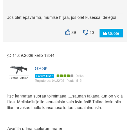
Jos olet epävarma, mumise hiljaa, jos olet kusessa, delegoi
39
40
Quote
11.09.2006 kello 13:44
GSG9
Dirika
Forum User
Status: offline
Registered: 04/22/05
Posts: 515
Itse kannatan suoraa toimintaaa.....saunan takana kun on vielä
tilaa. Mellakoitsijoille lapualaista vain kylmästi! Taitaa tosin olla
liian arvokas tuolle kansanosalle tuo lapualainenkin.
Avaritia prima scelerum mater