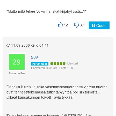
"Mutta mitä tekee Volvo-hanskat kirjahyllyssä...?"
42
37
Quote
11.09.2006 kello 04:41
209
Ministeri
Forum User
Registered: 02/20/04
Posts: 1289
Status: offline
Onneksi kuitenkin sekä vasemmistonuoret että vihreät nuoret
ovat tehneet/tekemässä tutkintapyyntöä poliisin toimista...
Oikeat kansakunnan toivot! Tavja tykkää!
Toimii kaljana, autona ja linnana - WARTBURG. Ajat