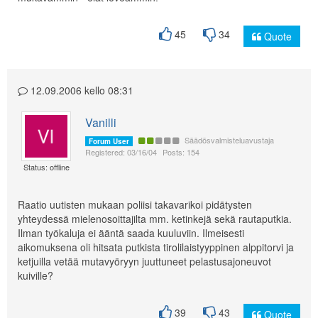
45
34
Quote
12.09.2006 kello 08:31
Vanilli
Säädösvalmisteluavustaja
Forum User
Registered: 03/16/04
Posts: 154
Status: offline
Raatio uutisten mukaan poliisi takavarikoi pidätysten
yhteydessä mielenosoittajilta mm. ketinkejä sekä rautaputkia.
Ilman työkaluja ei ääntä saada kuuluviin. Ilmeisesti
aikomuksena oli hitsata putkista tirolilaistyyppinen alppitorvi ja
ketjuilla vetää mutavyöryyn juuttuneet pelastusajoneuvot
kuiville?
39
43
Quote