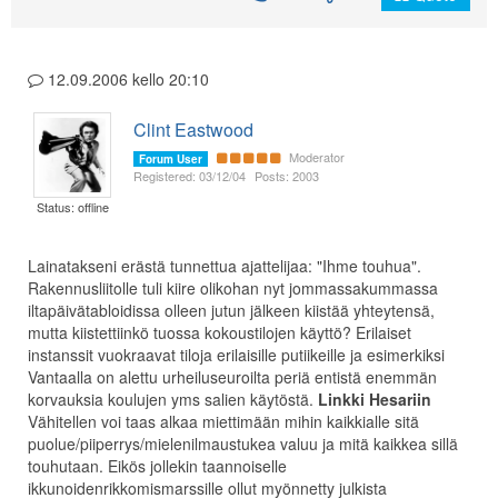
12.09.2006 kello 20:10
Clint Eastwood
Moderator
Forum User
Registered: 03/12/04
Posts: 2003
Status: offline
Lainatakseni erästä tunnettua ajattelijaa: "Ihme touhua".
Rakennusliitolle tuli kiire olikohan nyt jommassakummassa
iltapäivätabloidissa olleen jutun jälkeen kiistää yhteytensä,
mutta kiistettiinkö tuossa kokoustilojen käyttö? Erilaiset
instanssit vuokraavat tiloja erilaisille putiikeille ja esimerkiksi
Vantaalla on alettu urheiluseuroilta periä entistä enemmän
korvauksia koulujen yms salien käytöstä.
Linkki Hesariin
Vähitellen voi taas alkaa miettimään mihin kaikkialle sitä
puolue/piiperrys/mielenilmaustukea valuu ja mitä kaikkea sillä
touhutaan. Eikös jollekin taannoiselle
ikkunoidenrikkomismarssille ollut myönnetty julkista