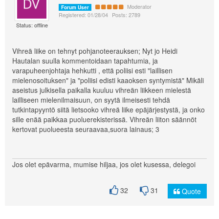
Moderator
Forum User
Registered: 01/28/04
Posts: 2789
Status: offline
Vihreä liike on tehnyt pohjanoteerauksen; Nyt jo Heidi
Hautalan suulla kommentoidaan tapahtumia, ja
varapuheenjohtaja hehkutti , että poliisi esti "laillisen
mielenosoituksen" ja "poliisi edisti kaaoksen syntymistä" Mikäli
aseistus julkisella paikalla kuuluu vihreän liikkeen mielestä
lailliseen mielenilmaisuun, on syytä ilmeisesti tehdä
tutkintapyyntö siitä lietsooko vihreä liike epäjärjestystä, ja onko
sille enää paikkaa puoluerekisterissä. Vihreän liiton säännöt
kertovat puolueesta seuraavaa,suora lainaus; 3
Jos olet epävarma, mumise hiljaa, jos olet kusessa, delegoi
32
31
Quote