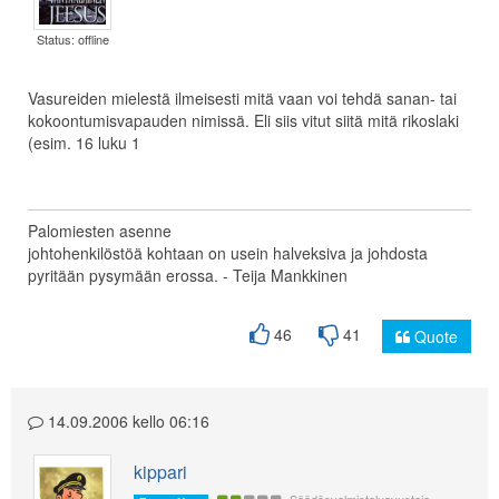
Status: offline
Vasureiden mielestä ilmeisesti mitä vaan voi tehdä sanan- tai
kokoontumisvapauden nimissä. Eli siis vitut siitä mitä rikoslaki
(esim. 16 luku 1
Palomiesten asenne
johtohenkilöstöä kohtaan on usein halveksiva ja johdosta
pyritään pysymään erossa. - Teija Mankkinen
46
41
Quote
14.09.2006 kello 06:16
kippari