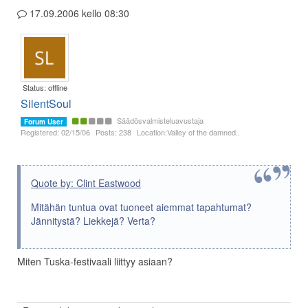
17.09.2006 kello 08:30
Status: offline
SilentSoul
Säädösvalmisteluavustaja
Forum User
Registered: 02/15/06
Posts: 238
Location:Valley of the damned..
Quote by: Clint Eastwood
Mitähän tuntua ovat tuoneet aiemmat tapahtumat?
Jännitystä? Liekkejä? Verta?
Miten Tuska-festivaali liittyy asiaan?