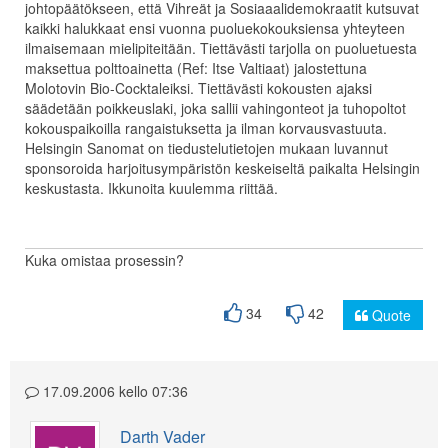
johtopäätökseen, että Vihreät ja Sosiaaalidemokraatit kutsuvat
kaikki halukkaat ensi vuonna puoluekokouksiensa yhteyteen
ilmaisemaan mielipiteitään. Tiettävästi tarjolla on puoluetuesta
maksettua polttoainetta (Ref: Itse Valtiaat) jalostettuna
Molotovin Bio-Cocktaleiksi. Tiettävästi kokousten ajaksi
säädetään poikkeuslaki, joka sallii vahingonteot ja tuhopoltot
kokouspaikoilla rangaistuksetta ja ilman korvausvastuuta.
Helsingin Sanomat on tiedustelutietojen mukaan luvannut
sponsoroida harjoitusympäristön keskeiseltä paikalta Helsingin
keskustasta. Ikkunoita kuulemma riittää.
Kuka omistaa prosessin?
34
42
Quote
17.09.2006 kello 07:36
Darth Vader