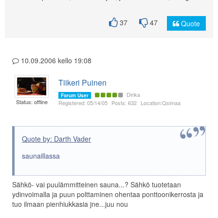
37
47
Quote
10.09.2006 kello 19:08
Tiikeri Puinen
Dirika
Forum User
Status: offline
Registered: 05/14/05
Posts: 632
Location:Qsimaa
Quote by: Darth Vader
saunaillassa
Sähkö- vai puulämmitteinen sauna...? Sähkö tuotetaan
ydinvoimalla ja puun polttaminen ohentaa ponttoonikerrosta ja
tuo ilmaan pienhiukkasia jne...juu nou