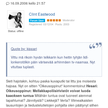
16.09.2006 kello 21:57
Clint Eastwood
Moderator
Forum User
Registered: 03/12/04
Posts: 2003
Status: offline
Quote by: kippari
Vittu mä rikoin hyvän telkkarin kun heitin tyhjän lidl-
lonkerotölkin päin värisevää arhinmäen tv-naamaa. Nyt
vituttaa tuplasti.
Sieti hajotakin, kohtuu paska kuvaputki tai littu jos moisesta
hajoaa. Nyt on sitten "Oikeusoppinut" kommentoinut
Hesari:
Oikeusoppinut: Mellakkapoliisirivistöt voivat luoda
kaaoksen tuntua
Mitähän tuntua ovat tuoneet aiemmat
tapahtumat? Jännitystä? Liekkejä? Verta? Viimeaikaisten
lausuntojen ja tiedustelutietojen pohjalta olen päätynyt siihen