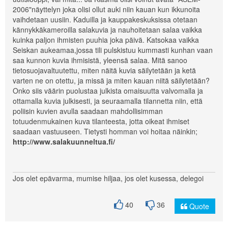
2006"näyttelyn joka olisi ollut auki niin kauan kun ikkunoita
vaihdetaan uusiin. Kaduilla ja kauppakeskuksissa otetaan
kännykkäkameroilla salakuvia ja nauhoitetaan salaa vaikka
kuinka paljon ihmisten puuhia joka päivä. Katsokaa vaikka
Seiskan aukeamaa,jossa tili pulskistuu kummasti kunhan vaan
saa kunnon kuvia ihmisistä, yleensä salaa. Mitä sanoo
tietosuojavaltuutettu, miten näitä kuvia säilytetään ja ketä
varten ne on otettu, ja missä ja miten kauan niitä säilytetään?
Onko siis väärin puolustaa julkista omaisuutta valvomalla ja
ottamalla kuvia julkisesti, ja seuraamalla tilannetta niin, että
poliisin kuvien avulla saadaan mahdollisimman
totuudenmukainen kuva tilanteesta, jotta oikeat ihmiset
saadaan vastuuseen. Tietysti homman voi hoitaa näinkin;
http://www.salakuunneltua.fi/
Jos olet epävarma, mumise hiljaa, jos olet kusessa, delegoi
40
36
Quote