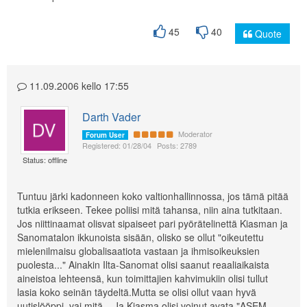
45
40
Quote
11.09.2006 kello 17:55
Darth Vader
Moderator
Forum User
Registered: 01/28/04
Posts: 2789
Status: offline
Tuntuu järki kadonneen koko valtionhallinnossa, jos tämä pitää
tutkia erikseen. Tekee poliisi mitä tahansa, niin aina tutkitaan.
Jos niittinaamat olisvat sipaiseet pari pyörätelinettä Kiasman ja
Sanomatalon ikkunoista sisään, olisko se ollut "oikeutettu
mielenilmaisu globalisaatiota vastaan ja ihmisoikeuksien
puolesta..." Ainakin Ilta-Sanomat olisi saanut reaaliaikaista
aineistoa lehteensä, kun toimittajien kahvimukiin olisi tullut
lasia koko seinän täydeltä.Mutta se olisi ollut vaan hyvä
uutislööppi, vai mitä... Ja Kiasma olisi voinut avata "ASEM-