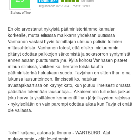
Ministeri
Forum User
Registered: 02/20/04
Posts: 1289
Status: offline
En ole arvostanut nykyistä pääministeriämme kamalan
korkealle, mutta eilisissä maikkarin yhdeksän uutisissa
Vanhanen vastasi hyvin toimittajan uteluun polisiin toimien
mittasuhteista. Vanhanen totesi, että olisiko mieluummin
pitänyt odottaa paikkojen särkemistä ja sekasorron syntymistä
ennen asiaan puuttumista jne. Kyllä kohosi Vanhasen pisteet
minun silmissä, vaikken ko. herralle toista kautta
pääministerinä haluakaan suoda. Tavjahan on sitten ihan oma
lukunsa lausuntoineen. Ilmeisesti ko. natukan
avustajakaartissa on käynyt kato, kun joutuu ilmeisesti omasta
päästään tekemään lausuntoja... Aikaisemmin tuli edes joskus
joku harva ja yksittäinen kommentti ihan järjellisyyden rajoissa
- nykyisellään on vain parempi odottaa aikaa kun Tavja ei enää
ole vallassa.
Toimii kaljana, autona ja linnana - WARTBURG. Ajat
mukavammin - elät leveämmin!