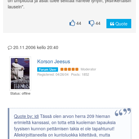
on umpiluuta ja asiat tulee selittää hänelle lyhyin, yksinkertaisin
lausein".
44
44
Quote
20.11.2006 kello 20:40
Korson Jeesus
Moderator
Forum User
Registered: 04/26/04
Posts: 1852
Status: offline
Quote by: idi
Tässä olen arvon herra 209 hieman
erimieltä kanssasi, on totta että kuoleman tapauksia
fyysisen kunnon pettämisen takia ei ole tapahtunut!
Allekirjoittaneella on kuntoluokka kiitettävä, mutta