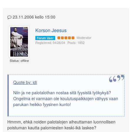
23.11.2006 kello 15:00
Korson Jeesus
Moderator
Forum User
Registered: 04/26/04
Posts: 1852
Status: offline
Quote by: idi
Niin ja ne palotalothan nostaa sitä fyysistä työkykyä?
Ongelma ei varmaan ole koulutuspaikkojen vähyys vaan
parukan heikko fyysinen kunto!
Hmmm, ehkä noiden palotalojen aiheuttaman luonnollisen
poistuman kautta palomiesten keski-ikä laskee?