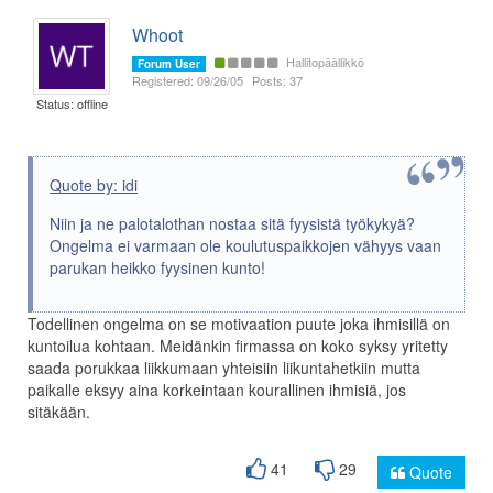
Whoot
Hallitopäällikkö
Forum User
Registered: 09/26/05
Posts: 37
Status: offline
Quote by: idi
Niin ja ne palotalothan nostaa sitä fyysistä työkykyä?
Ongelma ei varmaan ole koulutuspaikkojen vähyys vaan
parukan heikko fyysinen kunto!
Todellinen ongelma on se motivaation puute joka ihmisillä on
kuntoilua kohtaan. Meidänkin firmassa on koko syksy yritetty
saada porukkaa liikkumaan yhteisiin liikuntahetkiin mutta
paikalle eksyy aina korkeintaan kourallinen ihmisiä, jos
sitäkään.
41
29
Quote