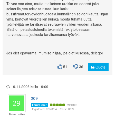
Toivoa saa aina, mutta melkoinen urakka on edessä joka
sektorilla,että tekijöitä riittää, kun kaikki
bussifirmat,terveydenhuoltoala,kunnallinen sektori kautta linjan
yms. kertovat vuorotellen kuinka monta tuhatta uutta
työntekijää ne tarvitsevat seuraavien viiden vuoden aikana.
Siinä on pelastustoimella tekemistä rekrytoidessaan
harvenevasta joukosta tarvitsemansa työväki.
Jos olet epävarma, mumise hiljaa, jos olet kusessa, delegoi
51
36
Quote
19.11.2006 kello 19:09
209
Ministeri
Forum User
Registered: 02/20/04
Posts: 1289
Status: offline