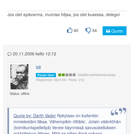
Jos olet epävarma, mumise hiljaa, jos olet kusessa, delegoi
40
34
Quote
20.11.2006 kello 12:12
idi
Säädösvalmisteluavustaja
Forum User
Registered: 03/21/04
Posts: 212
Status: offline
Quote by: Darth Vader
Nykytaso on kuitenkin
mmielestäni liikaa. Vähempikin riittäisi.. Jotain vääntöhän
(toimikuntapelleilyä) lienee käynnissä savusukelluksen
määrittelyyn liittyen. Mitä se sitten ikinä onkaan.