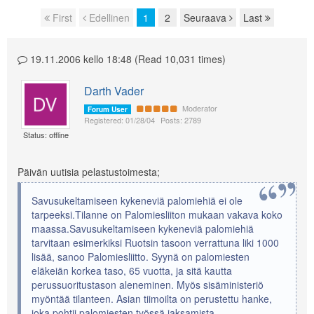
First
Edellinen
1
2
Seuraava
Last
Page navigation
19.11.2006 kello 18:48 (Read 10,031 times)
Darth Vader
Moderator
Forum User
Registered: 01/28/04
Posts: 2789
Status: offline
Päivän uutisia pelastustoimesta;
Savusukeltamiseen kykeneviä palomiehiä ei ole
tarpeeksi.Tilanne on Palomiesliiton mukaan vakava koko
maassa.Savusukeltamiseen kykeneviä palomiehiä
tarvitaan esimerkiksi Ruotsin tasoon verrattuna liki 1000
lisää, sanoo Palomiesliitto. Syynä on palomiesten
eläkeiän korkea taso, 65 vuotta, ja sitä kautta
perussuoritustason aleneminen. Myös sisäministeriö
myöntää tilanteen. Asian tiimoilta on perustettu hanke,
joka pohtii palomiesten työssä jaksamista