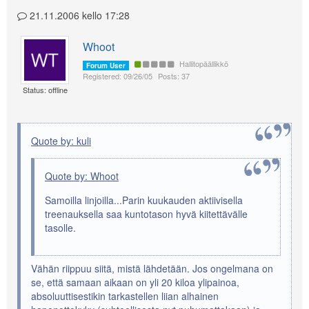
21.11.2006 kello 17:28
Whoot
Hallitopäällikkö
Forum User
Registered: 09/26/05
Posts: 37
Status: offline
Quote by: kuli
Quote by: Whoot
Samoilla linjoilla...Parin kuukauden aktiivisella
treenauksella saa kuntotason hyvä kiitettävälle
tasolle.
Vähän riippuu siitä, mistä lähdetään. Jos ongelmana on
se, että samaan aikaan on yli 20 kiloa ylipainoa,
absoluuttisestikin tarkastellen liian alhainen