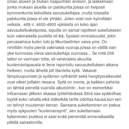
oman alueen ja hiukan naapurinkin arvioon, ja laskelmaan
jonka mukaan alueilla on palokuntia,joissa on helposti
kymmenkunta kelvollista savusukeltajaa ,mutta toisaalta
palokuntia joissa ei ole yhtään. Joten voisi noin kylmiltään
veikata , että n. 4600-4800 vpklaista on koko ajan
savusukelluskelpoisia, lopuilla on samat rajoitteet sukellukseen
kuin vakinaisella puolella eli ikä, fyysiset ominaisuudet, jokin
perussairaus kuten tuki-ja liikuntaelinten vaiva yms. On
nimittäin myös pieniä vakinaisia vuoroja,joissa on välillä vain
yksi kunnossa oleva savusukeltaja vuorossa... Se mitä 209
laittoi on varmaan totta, eli varsinaista akuuttia
kuolemantapausta ei liene raportoitu savusukelluksen aikana
hetkeen, mutta läheltä piti tilanteita kyllä. Vakavat
lämpöuupumiset ja sydämen rytihäiriöt sekä hengitysvaikeudet
ovat olleet joillakin riesana. Syitä on monia, ja kaikken pahinta
on lähteä pienellä vuorolla alkutoimiin , kun on esimerkiksi
influenssan jälkeen ekassa työtehtävässä.Siinä saa sydänlihas
kyytiä koko rahalla,eikä eläkeikää tartte odottaa kauaa,kun sen
on tehnyt muutaman kerran. Sairaana sukeltaminen on joskus
myös vpkpuolen "kuolemansynti", sen sukeltamaan
kykenevien joukkoa ei saisi enää pienentää ennenaikaisilla
pitkillä sairaslomilla.