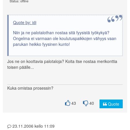
Status: offline
Quote by: idi
Niin ja ne palotalothan nostaa sitä fyysistä työkykyä?
Ongelma ei varmaan ole koulutuspaikkojen vähyys vaan
parukan heikko fyysinen kunto!
Jos ne on koottavia palotaloja? Koita itse nostaa merikonttia
toisen päälle...
Kuka omistaa prosessin?
43
40
Quote
23.11.2006 kello 11:09