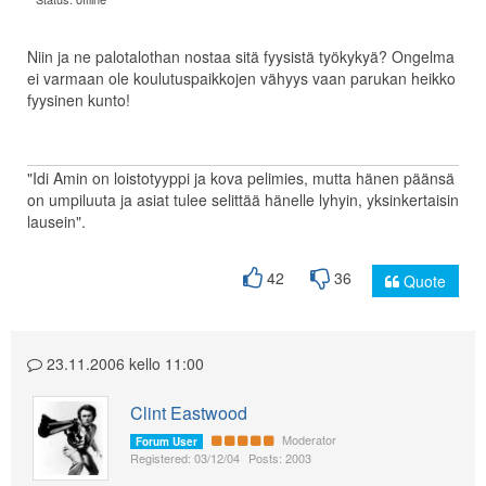
Niin ja ne palotalothan nostaa sitä fyysistä työkykyä? Ongelma
ei varmaan ole koulutuspaikkojen vähyys vaan parukan heikko
fyysinen kunto!
"Idi Amin on loistotyyppi ja kova pelimies, mutta hänen päänsä
on umpiluuta ja asiat tulee selittää hänelle lyhyin, yksinkertaisin
lausein".
42
36
Quote
23.11.2006 kello 11:00
Clint Eastwood
Moderator
Forum User
Registered: 03/12/04
Posts: 2003