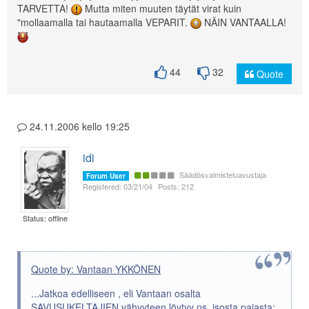
TARVETTA!
Mutta miten muuten täytät virat kuin
"mollaamalla tai hautaamalla VEPARIT.
NÄIN VANTAALLA!
44
32
Quote
24.11.2006 kello 19:25
idi
Säädösvalmisteluavustaja
Forum User
Registered: 03/21/04
Posts: 212
Status: offline
Quote by: Vantaan YKKÖNEN
...Jatkoa edelliseen , eli Vantaan osalta
SAVUSUKELTAJIEN vähyyteen löytyy ns. isosta pajasta: