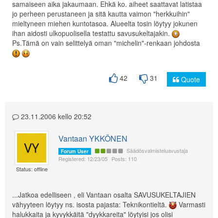
samaiseen aika jakaumaan. Ehkä ko. aiheet saattavat latistaa
jo perheen perustaneen ja sitä kautta vaimon "herkkuihin"
mieltyneen miehen kuntotasoa. Alueelta tosin löytyy jokunen
ihan aidosti ulkopuolisella testattu savusukeltajakin.
Ps.Tämä on vain selittelyä oman "michelin"-renkaan johdosta
42
31
Quote
23.11.2006 kello 20:52
Vantaan YKKÖNEN
Säädösvalmisteluavustaja
Forum User
Registered: 12/23/05
Posts: 110
Status: offline
...Jatkoa edelliseen , eli Vantaan osalta SAVUSUKELTAJIEN
vähyyteen löytyy ns. isosta pajasta: Teknikontieltä.
Varmasti
halukkaita ja kyvykkäitä "dyykkareita" löytyisi jos olisi