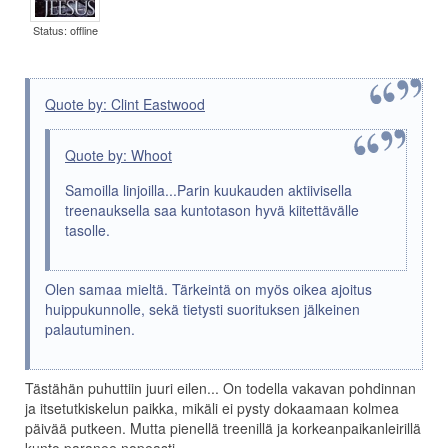
Status: offline
Quote by: Clint Eastwood
Quote by: Whoot
Samoilla linjoilla...Parin kuukauden aktiivisella
treenauksella saa kuntotason hyvä kiitettävälle
tasolle.
Olen samaa mieltä. Tärkeintä on myös oikea ajoitus
huippukunnolle, sekä tietysti suorituksen jälkeinen
palautuminen.
Tästähän puhuttiin juuri eilen... On todella vakavan pohdinnan
ja itsetutkiskelun paikka, mikäli ei pysty dokaamaan kolmea
päivää putkeen. Mutta pienellä treenillä ja korkeanpaikanleirillä