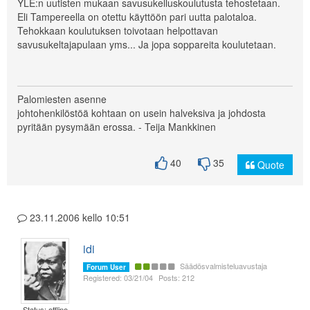
YLE:n uutisten mukaan savusukelluskoulutusta tehostetaan.
Eli Tampereella on otettu käyttöön pari uutta palotaloa.
Tehokkaan koulutuksen toivotaan helpottavan
savusukeltajapulaan yms... Ja jopa soppareita koulutetaan.
Palomiesten asenne
johtohenkilöstöä kohtaan on usein halveksiva ja johdosta
pyritään pysymään erossa. - Teija Mankkinen
40
35
Quote
23.11.2006 kello 10:51
idi
Säädösvalmisteluavustaja
Forum User
Registered: 03/21/04
Posts: 212
Status: offline