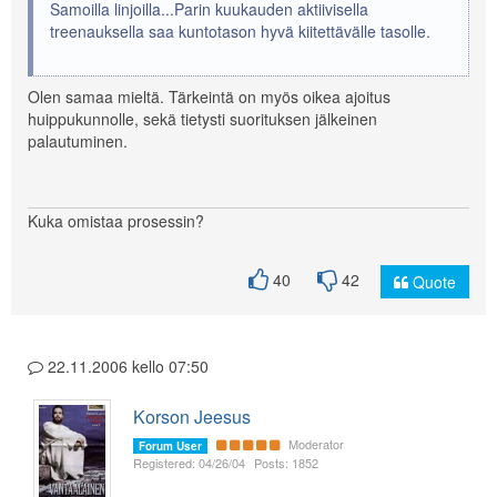
Samoilla linjoilla...Parin kuukauden aktiivisella
treenauksella saa kuntotason hyvä kiitettävälle tasolle.
Olen samaa mieltä. Tärkeintä on myös oikea ajoitus
huippukunnolle, sekä tietysti suorituksen jälkeinen
palautuminen.
Kuka omistaa prosessin?
40
42
Quote
22.11.2006 kello 07:50
Korson Jeesus
Moderator
Forum User
Registered: 04/26/04
Posts: 1852