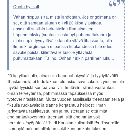
Quote by: kuli
Vähän riippuu siitä, mistä lähdetään. Jos ongelmana on
se, että samaan aikaan on yli 20 kiloa ylipainoa,
absoluuttisestikin tarkastellen liian alhainen
hapenottokyky (suhteellisesta nyt puhumattakaan) ja
nipin napin tyydyttävälle tasolle yltävä lihaskunto, niin
ilman kirurgin apua ei parissa kuukaudessa tule edes
savukelpoista, kiitettävälle tasolle yltävästä
puhumattakaan. Tai no. Onhan 48:kin parillinen luku...
20 kg ylipainolla, alhaisella hapenottokyvällä ja tyydyttävällä
lihaskunnolla ei todellakaan ole asiaa savusukellus yms muihin
hyvää fyysistä kuntoa vaativiin tehtäviin, siinnä vaarantaa
oman terveytensä, pahimmassa tapauksessa myös
työtoverin/asikkaan! Mutta vuoden asiallisella treenaamisella ja
fiksulla ruokavaliolla tilanne korjaantuu helposti ilman
järkyttävää rääkkäystä, niin ja muistetaan se että mitä
enemmän/kovemmin treenaat, sitä enemmän voit
herkutella/syöpötellä! T: Idi Karjalan kulinaristi! Ps. Tovereille
tsemppiä painonhallintaan sekä kunnon kohotukseen!