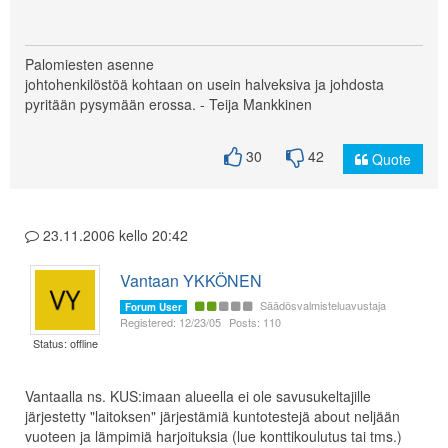
Palomiesten asenne
johtohenkilöstöä kohtaan on usein halveksiva ja johdosta
pyritään pysymään erossa. - Teija Mankkinen
30
42
Quote
23.11.2006 kello 20:42
Vantaan YKKÖNEN
Säädösvalmisteluavustaja
Forum User
Registered: 12/23/05
Posts: 110
Status: offline
Vantaalla ns. KUS:imaan alueella ei ole savusukeltajille
järjestetty "laitoksen" järjestämiä kuntotestejä about neljään
vuoteen ja lämpimiä harjoituksia (lue konttikoulutus tai tms.)