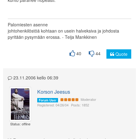
kunto paranee nopeasti.
Palomiesten asenne
johtohenkilöstöä kohtaan on usein halveksiva ja johdosta
pyritään pysymään erossa. - Teija Mankkinen
40
44
Quote
23.11.2006 kello 06:39
Korson Jeesus
Moderator
Forum User
Registered: 04/26/04
Posts: 1852
Status: offline