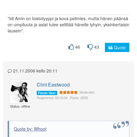
"Idi Amin on loistotyyppi ja kova pelimies, mutta hänen päänsä
on umpiluuta ja asiat tulee selittää hänelle lyhyin, yksinkertaisin
lausein".
46
43
Quote
21.11.2006 kello 20:11
Clint Eastwood
Moderator
Forum User
Registered: 03/12/04
Posts: 2003
Status: offline
Quote by: Whoot