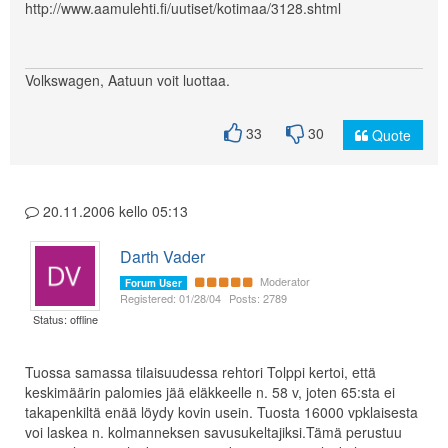
http://www.aamulehti.fi/uutiset/kotimaa/3128.shtml
Volkswagen, Aatuun voit luottaa.
33
30
Quote
20.11.2006 kello 05:13
Darth Vader
Moderator
Forum User
Registered: 01/28/04
Posts: 2789
Status: offline
Tuossa samassa tilaisuudessa rehtori Tolppi kertoi, että
keskimäärin palomies jää eläkkeelle n. 58 v, joten 65:sta ei
takapenkiltä enää löydy kovin usein. Tuosta 16000 vpklaisesta
voi laskea n. kolmanneksen savusukeltajiksi.Tämä perustuu