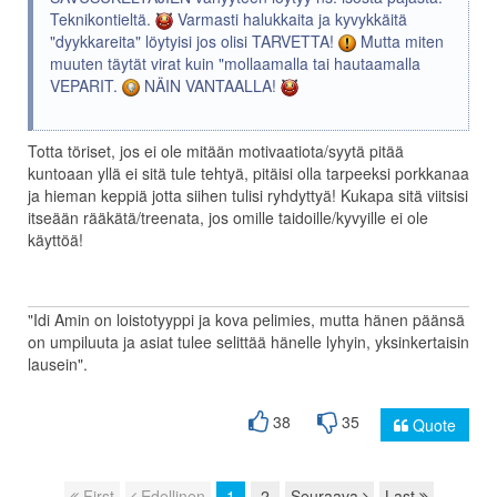
Teknikontieltä.
Varmasti halukkaita ja kyvykkäitä
"dyykkareita" löytyisi jos olisi TARVETTA!
Mutta miten
muuten täytät virat kuin "mollaamalla tai hautaamalla
VEPARIT.
NÄIN VANTAALLA!
Totta töriset, jos ei ole mitään motivaatiota/syytä pitää
kuntoaan yllä ei sitä tule tehtyä, pitäisi olla tarpeeksi porkkanaa
ja hieman keppiä jotta siihen tulisi ryhdyttyä! Kukapa sitä viitsisi
itseään rääkätä/treenata, jos omille taidoille/kyvyille ei ole
käyttöä!
"Idi Amin on loistotyyppi ja kova pelimies, mutta hänen päänsä
on umpiluuta ja asiat tulee selittää hänelle lyhyin, yksinkertaisin
lausein".
38
35
Quote
First
Edellinen
1
2
Seuraava
Last