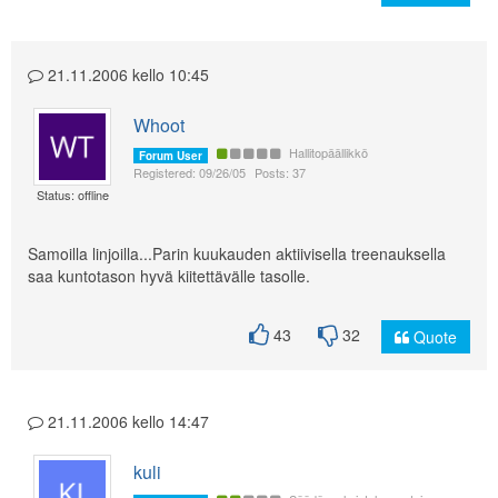
21.11.2006 kello 10:45
Whoot
Hallitopäällikkö
Forum User
Registered: 09/26/05
Posts: 37
Status: offline
Samoilla linjoilla...Parin kuukauden aktiivisella treenauksella
saa kuntotason hyvä kiitettävälle tasolle.
43
32
Quote
21.11.2006 kello 14:47
kuli