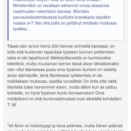
Ministeriökin on tavallaan sahannut omaa oksaansa
vaatimusten rakentelun kanssa. Montako
savusukellustehtävässä kuollutta brankkaria tässäkin
massa on? Siis niitä joilta on pettänyt tehtävän hoidossa
fysiikka...
Tässä olen arvon herra 209 hieman erimieltä kanssasi, on
totta että kuoleman tapauksia fyysisen kunnon pettämisen
takia ei ole tapahtunut! Allekirjoittaneella on kuntoluokka
kiitettävä, mutta muutaman kerran tässä aivan lähiaikoinakin
olen ollut tilanteessa jossa oma fyysinen kuntoni on vedetty
aivan äärirajoille, siinä tilanteessa työskentely ei ole
todellakaan mukavaa, saatika turvallista! On totta että näitä
tilanteita tulee harvemmin eteen, mutta silloin kun se sattuu
kohdalle, on hyvä fyysinen kunto korvaamaton! Oma
mielipiteeni on että kuntovaatimukset ovat aikalailla kohdallan!
T: Idi
"Idi Amin on loistotyyppi ja kova pelimies, mutta hänen päänsä