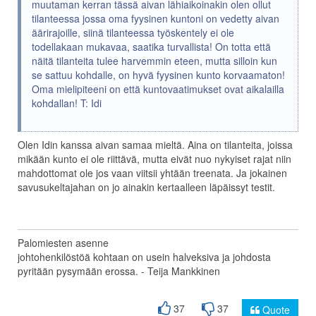
muutaman kerran tässä aivan lähiaikoinakin olen ollut
tilanteessa jossa oma fyysinen kuntoni on vedetty aivan
äärirajoille, siinä tilanteessa työskentely ei ole
todellakaan mukavaa, saatika turvallista! On totta että
näitä tilanteita tulee harvemmin eteen, mutta silloin kun
se sattuu kohdalle, on hyvä fyysinen kunto korvaamaton!
Oma mielipiteeni on että kuntovaatimukset ovat aikalailla
kohdallan! T: Idi
Olen Idin kanssa aivan samaa mieltä. Aina on tilanteita, joissa
mikään kunto ei ole riittävä, mutta eivät nuo nykyiset rajat niin
mahdottomat ole jos vaan viitsii yhtään treenata. Ja jokainen
savusukeltajahan on jo ainakin kertaalleen läpäissyt testit.
Palomiesten asenne
johtohenkilöstöä kohtaan on usein halveksiva ja johdosta
pyritään pysymään erossa. - Teija Mankkinen
37
37
Quote