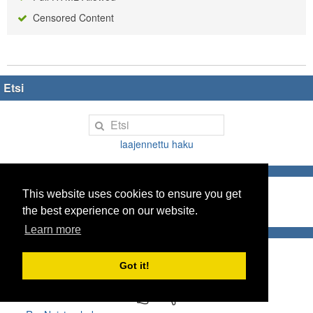
Censored Content
Etsi
laajennettu haku
Forum Index
This website uses cookies to ensure you get
Popular Topics
the best experience on our website.
Learn more
Uudenmaan sopimus...
5
2
Got it!
Re: keikkaa pukka...
4
3