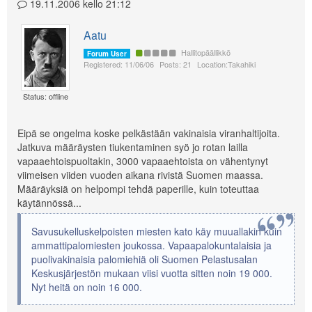
19.11.2006 kello 21:12
Aatu
Hallitopäällikkö
Forum User
Registered: 11/06/06
Posts: 21
Location:Takahiki
Status: offline
Eipä se ongelma koske pelkästään vakinaisia viranhaltijoita.
Jatkuva määräysten tiukentaminen syö jo rotan lailla
vapaaehtoispuoltakin, 3000 vapaaehtoista on vähentynyt
viimeisen viiden vuoden aikana rivistä Suomen maassa.
Määräyksiä on helpompi tehdä paperille, kuin toteuttaa
käytännössä...
Savusukelluskelpoisten miesten kato käy muuallakin kuin
ammattipalomiesten joukossa. Vapaapalokuntalaisia ja
puolivakinaisia palomiehiä oli Suomen Pelastusalan
Keskusjärjestön mukaan viisi vuotta sitten noin 19 000.
Nyt heitä on noin 16 000.