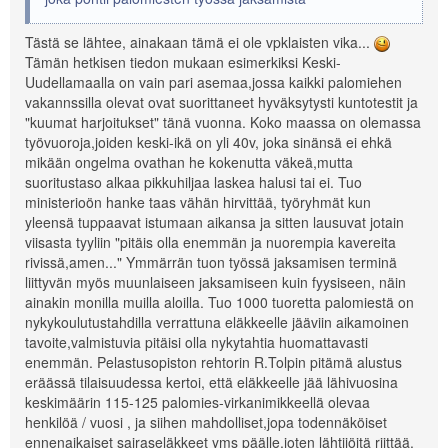
Tästä se lähtee, ainakaan tämä ei ole vpklaisten vika...
Tämän hetkisen tiedon mukaan esimerkiksi Keski-
Uudellamaalla on vain pari asemaa,jossa kaikki palomiehen
vakannssilla olevat ovat suorittaneet hyväksytysti kuntotestit ja
"kuumat harjoitukset" tänä vuonna. Koko maassa on olemassa
työvuoroja,joiden keski-ikä on yli 40v, joka sinänsä ei ehkä
mikään ongelma ovathan he kokenutta väkeä,mutta
suoritustaso alkaa pikkuhiljaa laskea halusi tai ei. Tuo
ministerioön hanke taas vähän hirvittää, työryhmät kun
yleensä tuppaavat istumaan aikansa ja sitten lausuvat jotain
viisasta tyyliin "pitäis olla enemmän ja nuorempia kavereita
rivissä,amen..." Ymmärrän tuon työssä jaksamisen terminä
liittyvän myös muunlaiseen jaksamiseen kuin fyysiseen, näin
ainakin monilla muilla aloilla. Tuo 1000 tuoretta palomiestä on
nykykoulutustahdilla verrattuna eläkkeelle jääviin aikamoinen
tavoite,valmistuvia pitäisi olla nykytahtia huomattavasti
enemmän. Pelastusopiston rehtorin R.Tolpin pitämä alustus
eräässä tilaisuudessa kertoi, että eläkkeelle jää lähivuosina
keskimäärin 115-125 palomies-virkanimikkeellä olevaa
henkilöä / vuosi , ja siihen mahdolliset,jopa todennäköiset
ennenaikaiset sairaseläkkeet yms päälle,joten lähtijöitä riittää.