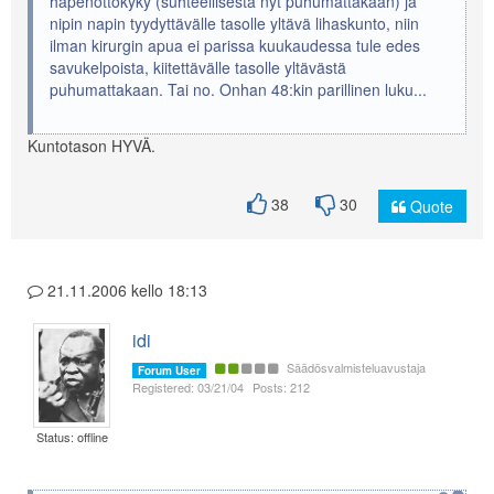
hapenottokyky (suhteellisesta nyt puhumattakaan) ja
nipin napin tyydyttävälle tasolle yltävä lihaskunto, niin
ilman kirurgin apua ei parissa kuukaudessa tule edes
savukelpoista, kiitettävälle tasolle yltävästä
puhumattakaan. Tai no. Onhan 48:kin parillinen luku...
Kuntotason HYVÄ.
38
30
Quote
21.11.2006 kello 18:13
idi
Säädösvalmisteluavustaja
Forum User
Registered: 03/21/04
Posts: 212
Status: offline