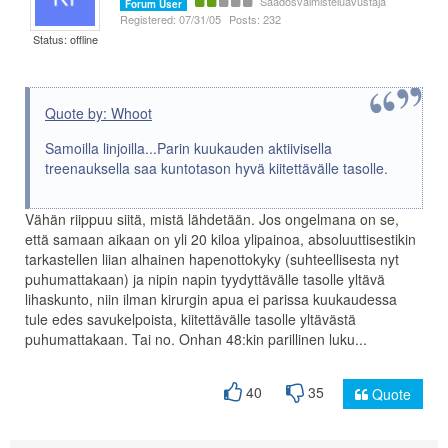
Säädösvalmisteluavustaja
Forum User
Registered: 07/31/05
Posts: 232
Status: offline
Quote by: Whoot
Samoilla linjoilla...Parin kuukauden aktiivisella
treenauksella saa kuntotason hyvä kiitettävälle tasolle.
Vähän riippuu siitä, mistä lähdetään. Jos ongelmana on se,
että samaan aikaan on yli 20 kiloa ylipainoa, absoluuttisestikin
tarkastellen liian alhainen hapenottokyky (suhteellisesta nyt
puhumattakaan) ja nipin napin tyydyttävälle tasolle yltävä
lihaskunto, niin ilman kirurgin apua ei parissa kuukaudessa
tule edes savukelpoista, kiitettävälle tasolle yltävästä
puhumattakaan. Tai no. Onhan 48:kin parillinen luku...
40
35
Quote