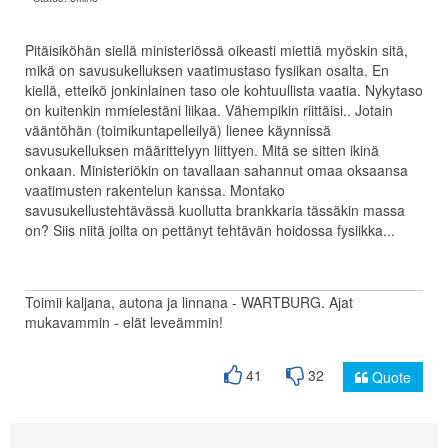
Pitäisiköhän siellä ministeriössä oikeasti miettiä myöskin sitä,
mikä on savusukelluksen vaatimustaso fysiikan osalta. En
kiellä, etteikö jonkinlainen taso ole kohtuullista vaatia. Nykytaso
on kuitenkin mmielestäni liikaa. Vähempikin riittäisi.. Jotain
vääntöhän (toimikuntapelleilyä) lienee käynnissä
savusukelluksen määrittelyyn liittyen. Mitä se sitten ikinä
onkaan. Ministeriökin on tavallaan sahannut omaa oksaansa
vaatimusten rakentelun kanssa. Montako
savusukellustehtävässä kuollutta brankkaria tässäkin massa
on? Siis niitä joilta on pettänyt tehtävän hoidossa fysiikka...
Toimii kaljana, autona ja linnana - WARTBURG. Ajat
mukavammin - elät leveämmin!
41
32
Quote