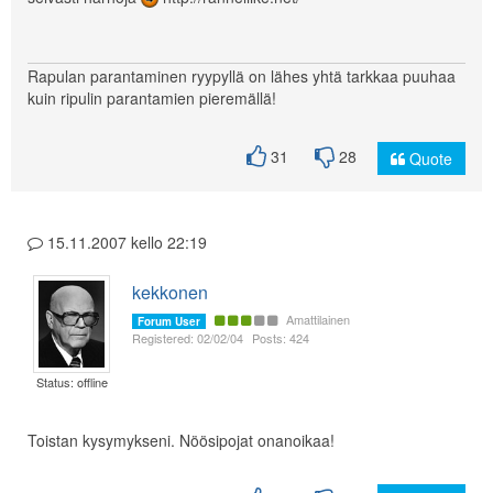
Rapulan parantaminen ryypyllä on lähes yhtä tarkkaa puuhaa
kuin ripulin parantamien pieremällä!
31
28
Quote
15.11.2007 kello 22:19
kekkonen
Amattilainen
Forum User
Registered: 02/02/04
Posts: 424
Status: offline
Toistan kysymykseni. Nöösipojat onanoikaa!