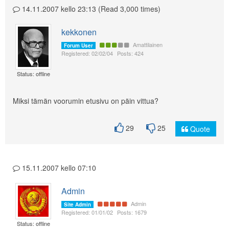
14.11.2007 kello 23:13 (Read 3,000 times)
kekkonen
Amattilainen
Forum User
Registered: 02/02/04
Posts: 424
Status: offline
Miksi tämän voorumin etusivu on päin vittua?
29
25
Quote
15.11.2007 kello 07:10
Admin
Admin
Site Admin
Registered: 01/01/02
Posts: 1679
Status: offline