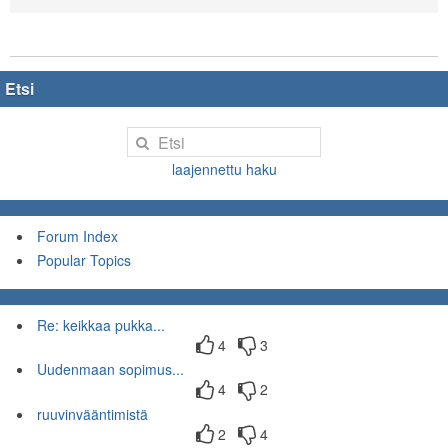
Etsi
laajennettu haku
Forum Index
Popular Topics
Re: keikkaa pukka...
4
3
Uudenmaan sopimus...
4
2
ruuvinvääntimistä
2
4