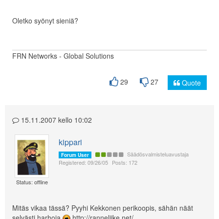
Oletko syönyt sieniä?
FRN Networks - Global Solutions
29
27
Quote
15.11.2007 kello 10:02
kippari
Säädösvalmisteluavustaja
Forum User
Registered: 09/26/05
Posts: 172
Status: offline
Mitäs vikaa tässä? Pyyhi Kekkonen perikoopis, sähän näät
selvästi harhoja
http://ranneliike.net/