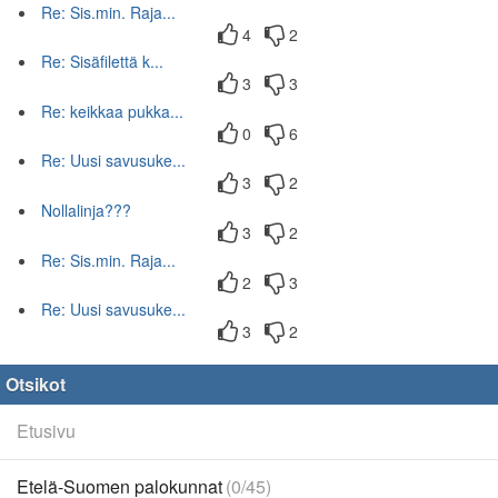
Re: Sis.min. Raja...
4
2
Re: Sisäfilettä k...
3
3
Re: keikkaa pukka...
0
6
Re: Uusi savusuke...
3
2
Nollalinja???
3
2
Re: Sis.min. Raja...
2
3
Re: Uusi savusuke...
3
2
Otsikot
Etusivu
Etelä-Suomen palokunnat
(0/45)