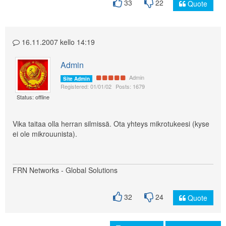
33
22
Quote
16.11.2007 kello 14:19
Admin
Admin
Site Admin
Registered: 01/01/02
Posts: 1679
Status: offline
Vika taitaa olla herran silmissä. Ota yhteys mikrotukeesi (kyse
ei ole mikrouunista).
FRN Networks - Global Solutions
32
24
Quote